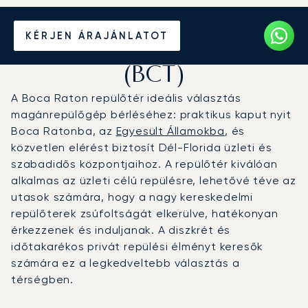
Magánrepülőgép bérlése a
KÉRJEN ÁRAJÁNLATOT
Boca Raton repülőtérre
(BCT)
A Boca Raton repülőtér ideális választás
magánrepülőgép bérléséhez: praktikus kaput nyit
Boca Ratonba, az
Egyesült Államokba
, és
közvetlen elérést biztosít Dél-Florida üzleti és
szabadidős központjaihoz. A repülőtér kiválóan
alkalmas az üzleti célú repülésre, lehetővé téve az
utasok számára, hogy a nagy kereskedelmi
repülőterek zsúfoltságát elkerülve, hatékonyan
érkezzenek és induljanak. A diszkrét és
időtakarékos privát repülési élményt keresők
számára ez a legkedveltebb választás a
térségben.