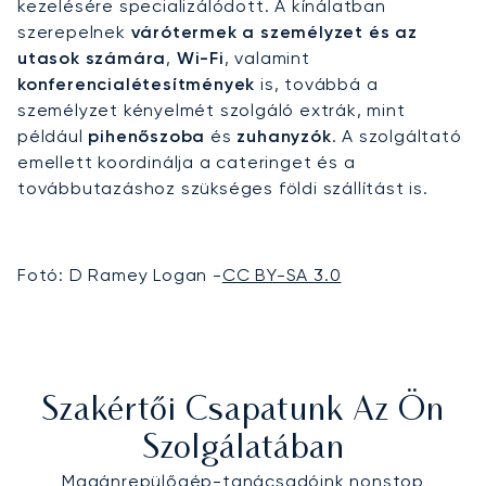
kezelésére specializálódott. A kínálatban
szerepelnek
várótermek a személyzet és az
utasok számára
,
Wi-Fi
, valamint
konferencialétesítmények
is, továbbá a
személyzet kényelmét szolgáló extrák, mint
például
pihenőszoba
és
zuhanyzók
. A szolgáltató
emellett koordinálja a cateringet és a
továbbutazáshoz szükséges földi szállítást is.
Fotó: D Ramey Logan -
CC BY-SA 3.0
Szakértői Csapatunk Az Ön
Szolgálatában
Magánrepülőgép-tanácsadóink nonstop