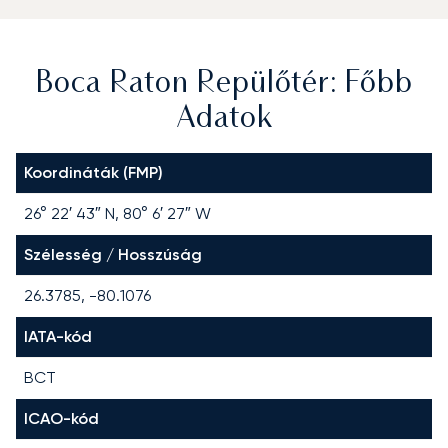
Boca Raton Repülőtér: Főbb
Adatok
Koordináták (FMP)
26° 22′ 43″ N, 80° 6′ 27″ W
Szélesség / Hosszúság
26.3785, -80.1076
IATA-kód
BCT
ICAO-kód