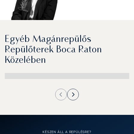
Egyéb Magánrepülős
Repülőterek Boca Raton
Közelében
KÉSZEN ÁLL A REPÜLÉSRE?