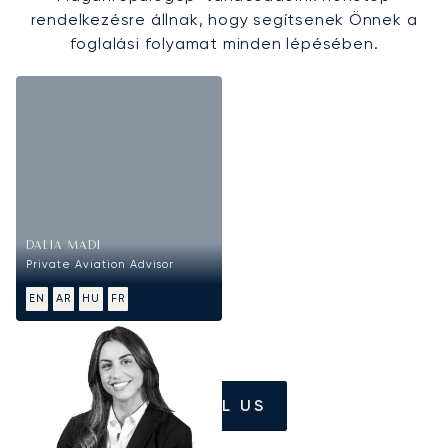
rendelkezésre állnak, hogy segítsenek Önnek a
foglalási folyamat minden lépésében.
DALIA MADI
Private Aviation Advisor
EN
AR
HU
FR
CALL US