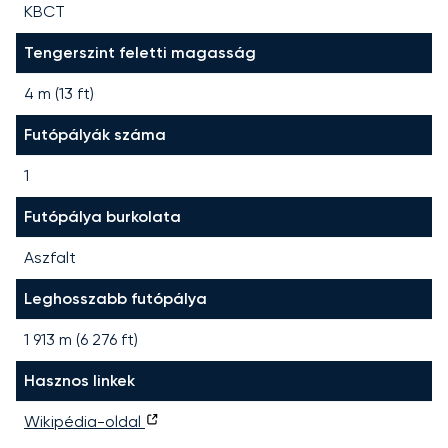
KBCT
Tengerszint feletti magasság
4 m (13 ft)
Futópályák száma
1
Futópálya burkolata
Aszfalt
Leghosszabb futópálya
1 913
m (
6 276
ft)
Hasznos linkek
Wikipédia-oldal