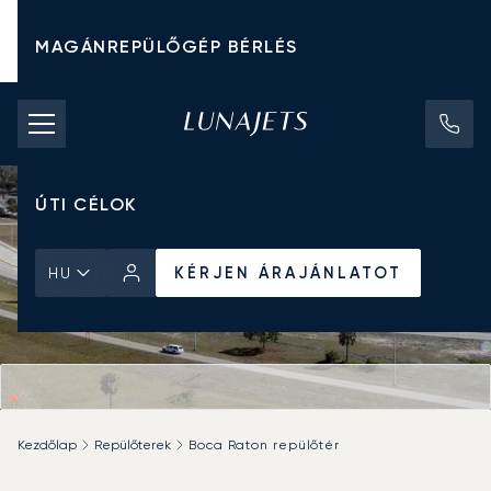
MAGÁNREPÜLŐGÉP BÉRLÉS
CHARTER ÁRAK
MAGÁNREPÜLŐGÉPEK
ÚTI CÉLOK
KÉRJEN ÁRAJÁNLATOT
HU
Kezdőlap
Repülőterek
Boca Raton repülőtér