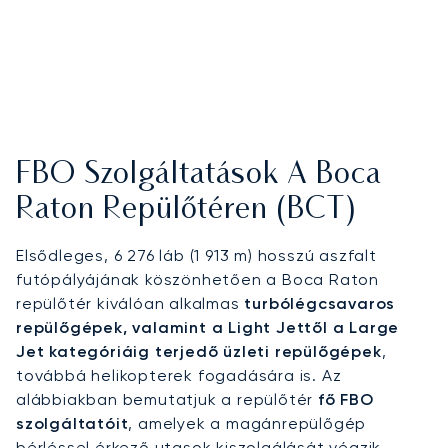
FBO Szolgáltatások A Boca
Raton Repülőtéren (BCT)
Elsődleges, 6 276 láb (1 913 m) hosszú aszfalt
futópályájának köszönhetően a Boca Raton
repülőtér kiválóan alkalmas
turbólégcsavaros
repülőgépek, valamint a Light Jettől a Large
Jet kategóriáig terjedő üzleti repülőgépek
,
továbbá helikopterek fogadására is. Az
alábbiakban bemutatjuk a repülőtér
fő FBO
szolgáltatóit
, amelyek a magánrepülőgép
bérléssel érkező utasok kiszolgálását végzik,