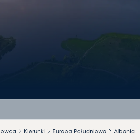
utowca
Kierunki
Europa Południowa
Albania