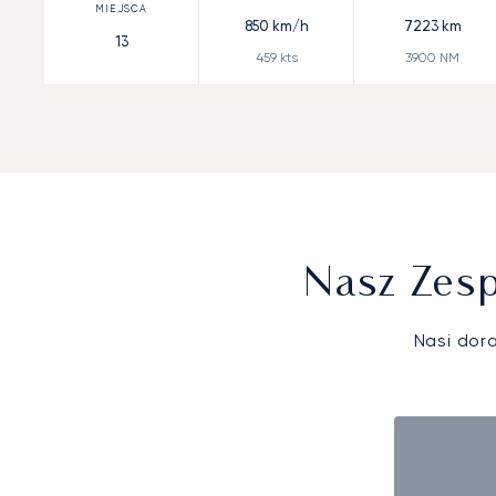
850
km/h
7223
km
13
459
kts
3900
NM
Nasz Zesp
Nasi dor