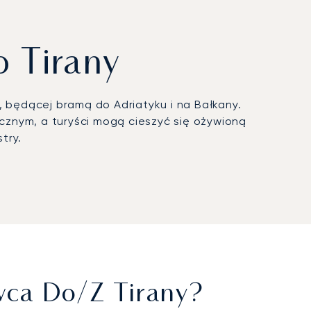
o Tirany
, będącej bramą do Adriatyku i na Bałkany.
icznym, a turyści mogą cieszyć się ożywioną
try.
d centrum miasta, które dysponuje infrastrukturą
kwintny katering pokładowy i najwyższy komfort
 tego, czy jest to inwestor uczestniczący w
 Albańskiej.
gus® z przejrzystymi i elastycznymi
cza to możliwość rezerwacji lotów w szczycie
imi stolicami w regionie.
wca Do/z Tirany?