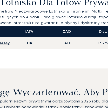
e Lotnisko Dla Lotów Pry
 metrów
Międzynarodowe Lotnisko w Tiranie im. Matki T
żujących do Albanii. Jako główne lotnisko w kraju za
ykowana infrastruktura gwarantuje płynny i dyskretny t
IATA
ICAO
Dist.
eresy
TIA
LATI
13 km
gę Wyczarterować, Aby P
popularniejszymi prywatnymi odrzutowcami 2025 roku d
u wybrać odpowiedni statek powietrzny i zapewnić n