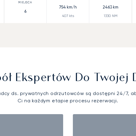
754
km/h
2463
km
6
407
kts
1330
NM
ół Ekspertów Do Twojej 
adcy ds. prywatnych odrzutowców są dostępni 24/7, 
Ci na każdym etapie procesu rezerwacji.