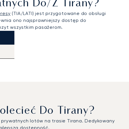
watnych Do/z Tirany?
eresy
(TIA/LATI) jest przygotowane do obsługi
pewnia ono najsprawniejszy dostęp do
ranzyt wszystkim pasażerom.
olecieć Do Tirany?
la prywatnych lotów na trasie Tirana. Dedykowany
ajlepszą dostępność.