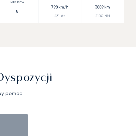
798
km/h
3889
km
8
431
kts
2100
NM
Dyspozycji
aby pomóc