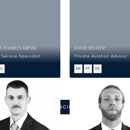
 DANIELS KIRSIS
DAVID REUTER
Service Specialist
Private Aviation Advisor
RU
EN
PT
DE
ZADZWOŃCIE DO NAS