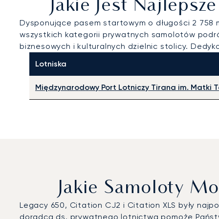
Jakie Jest Najlepsz
Dysponujące pasem startowym o długości 2 758
wszystkich kategorii prywatnych samolotów podró
biznesowych i kulturalnych dzielnic stolicy. Ded
Lotniska
Międzynarodowy Port Lotniczy Tirana im. Matki T
Jakie Samoloty Mo
Legacy 650, Citation CJ2 i Citation XLS były naj
doradca ds. prywatnego lotnictwa pomoże Państw