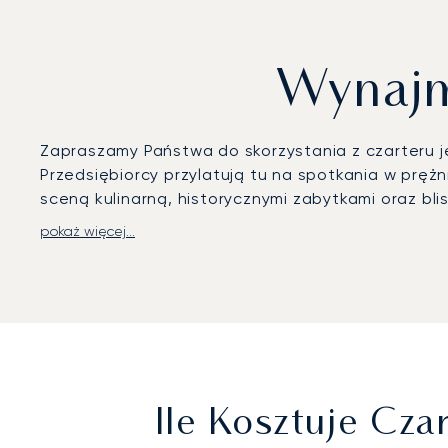
Wynajmi
Zapraszamy Państwa do skorzystania z czarteru j
Przedsiębiorcy przylatują tu na spotkania w pręż
sceną kulinarną, historycznymi zabytkami oraz blis
pokaż więcej...
LunaJets organizuje loty prywatne na Międzynaro
VIP dostosowaną do potrzeb lotnictwa prywatneg
podczas całej podróży. Każdy plan podróży jest d
konferencji w Pałacu Kongresowym, czy rodzina ud
Dzięki dwudziestoletniemu doświadczeniu LunaJet
rozwiązaniami czarterowymi, którym zaufały tysią
sezonu letniego, organizację transferów w kierunk
Ile Kosztuje Cz