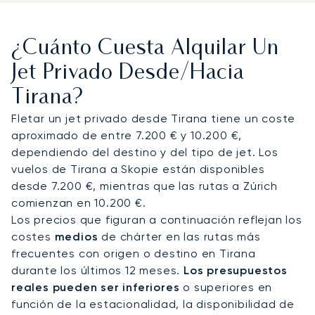
adaptadas a la aviación privada. Nuestros
clientes disfrutan de un servicio discreto, un
¿Cuánto Cuesta Alquilar Un
refinado servicio de restauración a bordo y
comodidad durante todo el viaje. Cada itinerario
Jet Privado Desde/hacia
se adapta a las necesidades individuales, ya sea
Tirana?
para un inversor que asiste a una conferencia en
el Palacio de Congresos o para una familia que se
Fletar un jet privado desde Tirana tiene un coste
aloja en una villa privada en la Riviera albanesa.
aproximado de entre 7.200 € y 10.200 €,
dependiendo del destino y del tipo de jet. Los
Con dos décadas de experiencia, LunaJets
vuelos de Tirana a Skopie están disponibles
combina la seguridad certificada por Argus® con
desde 7.200 €, mientras que las rutas a Zúrich
soluciones de chárter transparentes y flexibles,
comienzan en 10.200 €.
reconocidas en todo el mundo. En Tirana, esto se
Los precios que figuran a continuación reflejan los
traduce en garantizar vuelos durante la
costes
medios
de chárter en las rutas más
temporada alta de verano, organizar traslados a
frecuentes con origen o destino en Tirana
la Riviera y asegurar conexiones impecables con
durante los últimos 12 meses.
Los presupuestos
las capitales vecinas de la región.
reales pueden ser inferiores
o superiores en
función de la estacionalidad, la disponibilidad de