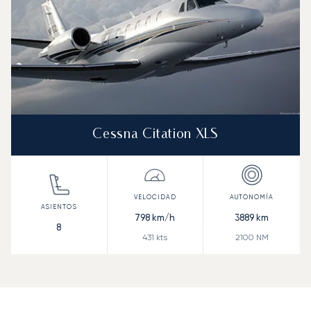
Cessna Citation XLS
798
km/h
3889
km
8
431
kts
2100
NM