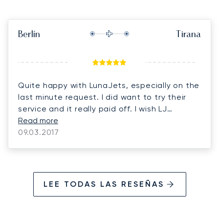
Berlín
Tirana
Quite happy with LunaJets, especially on the
last minute request. I did want to try their
service and it really paid off. I wish LJ
maintain such standards in order to keep
Read more
using their services in the future.
09.03.2017
LEE TODAS LAS RESEÑAS