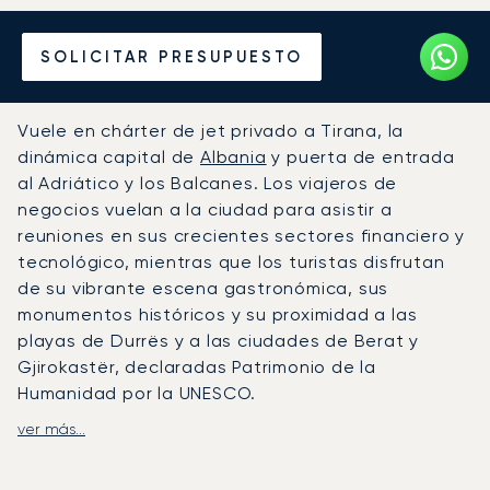
Alquile un Jet Privado
SOLICITAR PRESUPUESTO
desde o hacia Tirana
Vuele en chárter de jet privado a Tirana, la
dinámica capital de
Albania
y puerta de entrada
al Adriático y los Balcanes. Los viajeros de
negocios vuelan a la ciudad para asistir a
reuniones en sus crecientes sectores financiero y
tecnológico, mientras que los turistas disfrutan
de su vibrante escena gastronómica, sus
monumentos históricos y su proximidad a las
playas de Durrës y a las ciudades de Berat y
Gjirokastër, declaradas Patrimonio de la
Humanidad por la UNESCO.
ver más...
LunaJets organiza vuelos privados al Aeropuerto
Internacional de Tirana, situado a solo 30 minutos
del centro de la ciudad, con instalaciones VIP