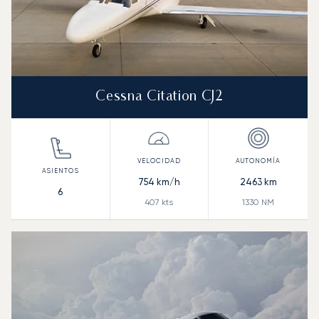
Cessna Citation CJ2
754
km/h
2463
km
6
407
kts
1330
NM