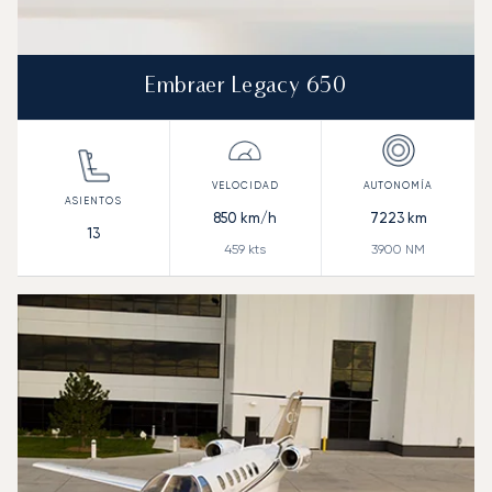
Embraer Legacy 650
850
km/h
7223
km
13
459
kts
3900
NM