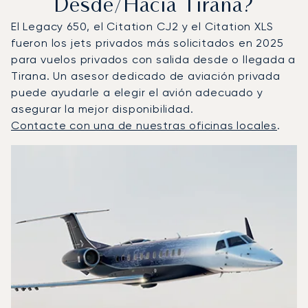
Desde/hacia Tirana?
El Legacy 650, el Citation CJ2 y el Citation XLS
fueron los jets privados más solicitados en 2025
para vuelos privados con salida desde o llegada a
Tirana. Un asesor dedicado de aviación privada
puede ayudarle a elegir el avión adecuado y
asegurar la mejor disponibilidad.
Contacte con una de nuestras oficinas locales
.
Tirana : Los 3 modelos de aeronave más operados por nú
Foto de la aeronave
Modelo de aeronave
Asientos
Velocidad (km/h)
Velocidad (nudos)
Autonomía (km
Autonomía (NM)