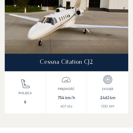
Cessna Citation CJ2
754
km/h
2463
km
6
407
kts
1330
NM