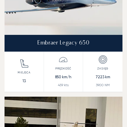
Embraer Legacy 650
850
km/h
7223
km
13
459
kts
3900
NM