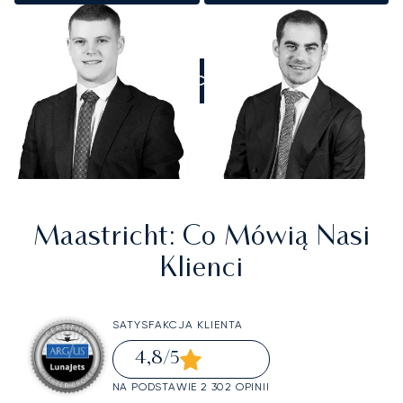
ZADZWOŃCIE DO NAS
Maastricht
: Co Mówią Nasi
Klienci
SATYSFAKCJA KLIENTA
4,8
/5
NA PODSTAWIE 2 302 OPINII