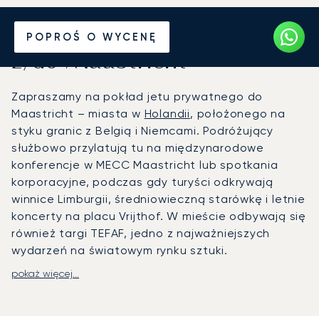
Wynajmij jet prywatny
POPROŚ O WYCENĘ
z/do Maastricht
Zapraszamy na pokład jetu prywatnego do
Maastricht – miasta w
Holandii
, położonego na
styku granic z Belgią i Niemcami. Podróżujący
służbowo przylatują tu na międzynarodowe
konferencje w MECC Maastricht lub spotkania
korporacyjne, podczas gdy turyści odkrywają
winnice Limburgii, średniowieczną starówkę i letnie
koncerty na placu Vrijthof. W mieście odbywają się
również targi TEFAF, jedno z najważniejszych
wydarzeń na światowym rynku sztuki.
pokaż więcej...
LunaJets organizuje loty na lotnisko Maastricht
Aachen, oferując alternatywne połączenia przez
Liège w Belgii lub Eindhoven. Zapewniamy