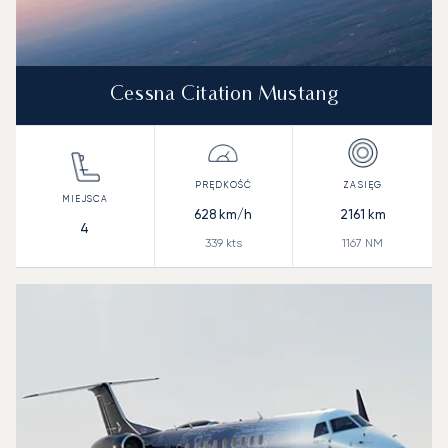
Cessna Citation Mustang
628
km/h
2161
km
4
339
kts
1167
NM