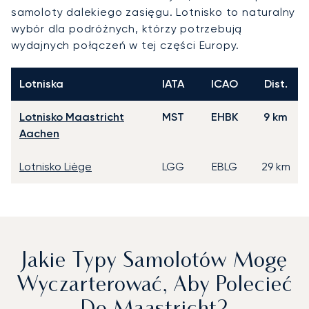
samoloty dalekiego zasięgu. Lotnisko to naturalny
wybór dla podróżnych, którzy potrzebują
wydajnych połączeń w tej części Europy.
Lotniska
IATA
ICAO
Dist.
Lotnisko Maastricht
MST
EHBK
9 km
Aachen
Lotnisko Liège
LGG
EBLG
29 km
Jakie Typy Samolotów Mogę
Wyczarterować, Aby Polecieć