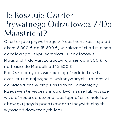
prywatne transfery do wiejskich posiadłości, na
pola golfowe, takie jak Het Rijk van Margraten, lub
Ile Kosztuje Czarter
dyskretny transport do centrum miasta. Na
pokładzie Państwa prywatnego odrzutowca czeka
Prywatnego Odrzutowca Z/do
spersonalizowany katering, wyrafinowany komfort
Maastricht?
i pełna prywatność.
Czarter jetu prywatnego z Maastricht kosztuje od
Dzięki dwudziestoletniemu doświadczeniu
około 6 800 € do 15 600 €, w zależności od miejsca
LunaJets gwarantuje bezpieczeństwo
docelowego i typu samolotu. Ceny lotów z
potwierdzone certyfikatem Argus®,
Maastricht do Paryża zaczynają się od 6 800 €, a
transparentne ceny oraz elastyczne rozwiązania,
na trasie do Marbelli od 15 600 €.
którym zaufano na całym świecie. W Maastricht
Poniższe ceny odzwierciedlają
średnie
koszty
oznacza to możliwość rezerwacji lotów w trakcie
czarteru na najczęściej wykonywanych trasach z i
targów TEFAF i innych kluczowych wydarzeń
do Maastricht w ciągu ostatnich 12 miesięcy.
kulturalnych, organizację bezproblemowych
Rzeczywiste wyceny mogą być niższe
lub wyższe
transferów przez malownicze krajobrazy Limburgii
w zależności od sezonu, dostępności samolotów,
oraz sprawne połączenia z kluczowymi miastami w
obowiązujących podatków oraz indywidualnych
krajach Beneluksu i Niemczech.
wymagań dotyczących lotu.