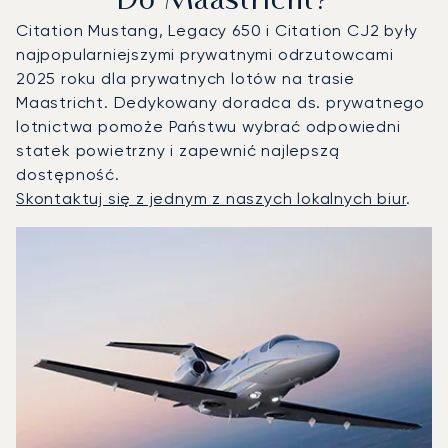
Do Maastricht?
Citation Mustang, Legacy 650 i Citation CJ2 były
najpopularniejszymi prywatnymi odrzutowcami
2025 roku dla prywatnych lotów na trasie
Maastricht. Dedykowany doradca ds. prywatnego
lotnictwa pomoże Państwu wybrać odpowiedni
statek powietrzny i zapewnić najlepszą
dostępność.
Skontaktuj się z jednym z naszych lokalnych biur
.
Maastricht : 3 najpopularniejsze modele statków powietrzn
Zdjęcie samolotu
Model samolotu
Miejsca
Prędkość (km/h)
Prędkość (węzły)
Zasięg (km)
Zasięg (NM)