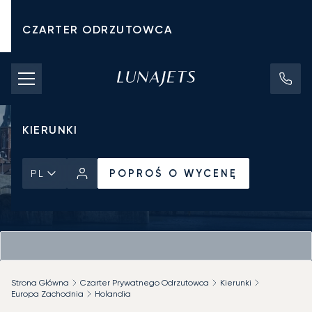
CZARTER ODRZUTOWCA
KOSZTY CZARTERU
PRYWATNE ODRZUTOWCE
KIERUNKI
POPROŚ O WYCENĘ
PL
Strona Główna
Czarter Prywatnego Odrzutowca
Kierunki
Europa Zachodnia
Holandia