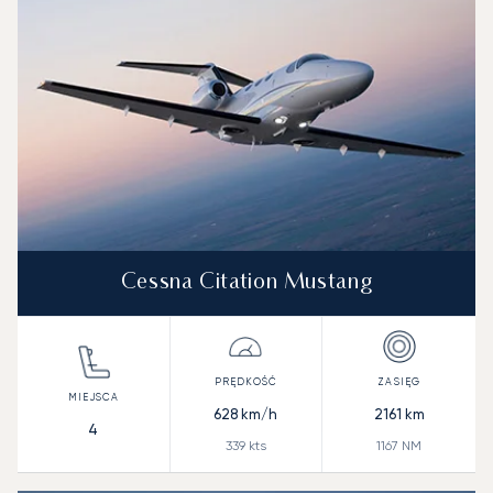
Cessna Citation Mustang
628
km/h
2161
km
4
339
kts
1167
NM