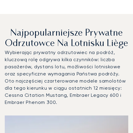
Najpopularniejsze Prywatne
Odrzutowce Na Lotnisku Liège
Wybierając prywatny odrzutowiec na podróż,
kluczową rolę odgrywa kilka czynników: liczba
pasażerów, dystans lotu, możliwości lotniskowe
oraz specyficzne wymagania Państwa podróży.
Oto najczęściej czarterowane modele samolotów
dla tego kierunku w ciągu ostatnich 12 miesięcy:
Cessna Citation Mustang, Embraer Legacy 600 i
Embraer Phenom 300.
Lotnisko Liège : 3 najpopularniejsze modele statków powie
Zdjęcie samolotu
Model samolotu
Miejsca
Prędkość (km/h)
Prędkość (węzły)
Zasięg (km)
Zasięg (NM)