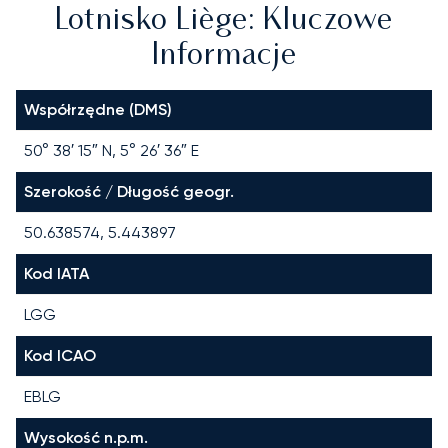
Lotnisko Liège: Kluczowe
Informacje
Współrzędne (DMS)
50° 38′ 15″ N, 5° 26′ 36″ E
Szerokość / Długość geogr.
50.638574, 5.443897
Kod IATA
LGG
Kod ICAO
EBLG
Wysokość n.p.m.