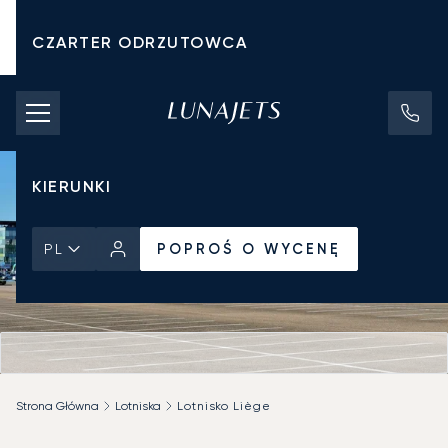
CZARTER ODRZUTOWCA
KOSZTY CZARTERU
PRYWATNE ODRZUTOWCE
KIERUNKI
POPROŚ O WYCENĘ
PL
Strona Główna
Lotniska
Lotnisko Liège