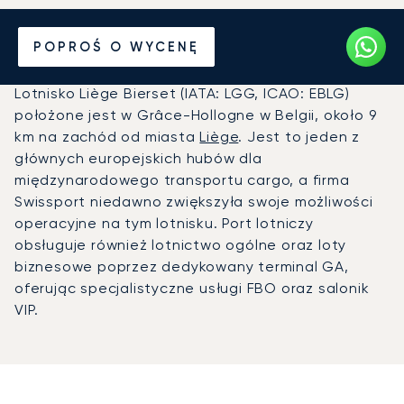
Prywatny odrzutowiec na
POPROŚ O WYCENĘ
Lotnisko Liège (LGG)
Lotnisko Liège Bierset (IATA: LGG, ICAO: EBLG)
położone jest w Grâce-Hollogne w Belgii, około 9
km na zachód od miasta
Liège
. Jest to jeden z
głównych europejskich hubów dla
międzynarodowego transportu cargo, a firma
Swissport niedawno zwiększyła swoje możliwości
operacyjne na tym lotnisku. Port lotniczy
obsługuje również lotnictwo ogólne oraz loty
biznesowe poprzez dedykowany terminal GA,
oferując specjalistyczne usługi FBO oraz salonik
VIP.