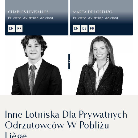
CHARLES LEVISALLES
MARTA DE LORENZO
Private Aviation Advisor
Private Aviation Advisor
EN
FR
EN
ES
FR
ZADZWOŃCIE DO NAS
Inne Lotniska Dla Prywatnych
Odrzutowców W Pobliżu
Liège