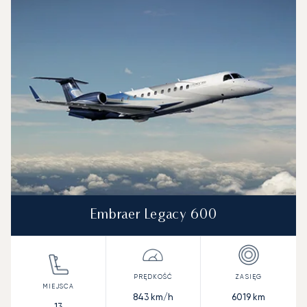
Embraer Legacy 600
843
km/h
6019
km
13