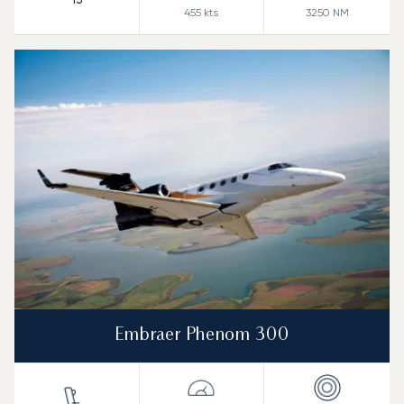
455
kts
3250
NM
Embraer Phenom 300