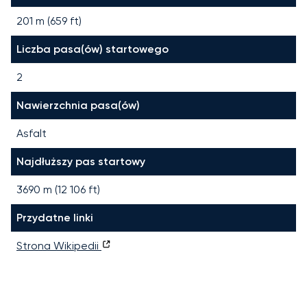
201 m (659 ft)
Liczba pasa(ów) startowego
2
Nawierzchnia pasa(ów)
Asfalt
Najdłuższy pas startowy
3690
m (
12 106
ft)
Przydatne linki
Strona Wikipedii