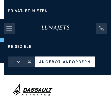
PRIVATJET MIETEN
CHARTERPREISE
PRIVATJETS
REISEZIELE
Startseite
Alle Privatjets
Dassault
Falcon 900EX EASy
ANGEBOT ANFORDERN
ANGEBOT ANFORDERN
DE