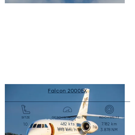
Falcon 2000EX
SITZE
GESCHWINDIGKEIT
REICHWEITE
482
kts
7.182
km
10
893
km/h
3.878
NM