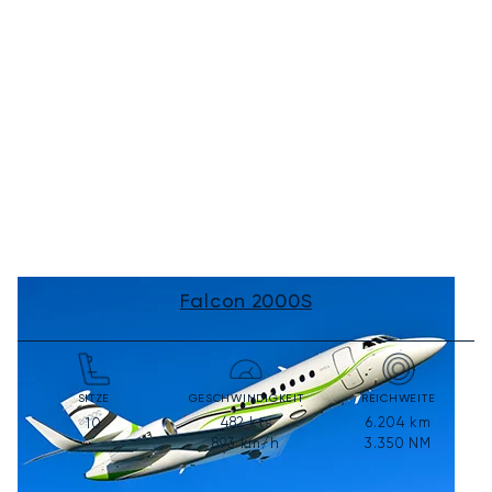
Falcon 2000S
SITZE
GESCHWINDIGKEIT
REICHWEITE
482
kts
6.204
km
10
893
km/h
3.350
NM