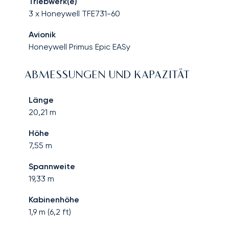
Triebwerk(e)
3 x Honeywell TFE731-60
Avionik
Honeywell Primus Epic EASy
ABMESSUNGEN UND KAPAZITÄT
Länge
20,21
m
Höhe
7,55
m
Spannweite
19,33
m
Kabinenhöhe
1,9
m (
6,2
ft)