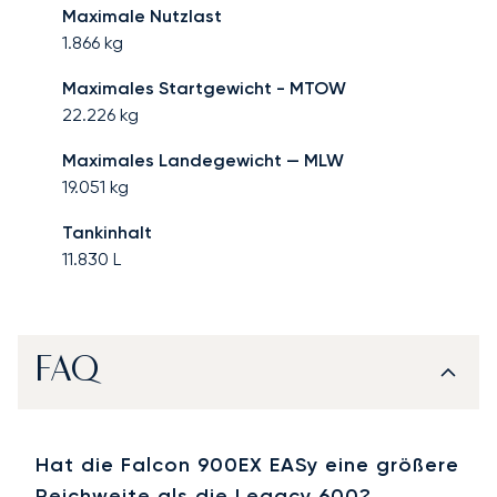
Maximale Nutzlast
1.866
kg
Maximales Startgewicht - MTOW
22.226
kg
Maximales Landegewicht — MLW
19.051
kg
Tankinhalt
11.830
L
FAQ
Hat die Falcon 900EX EASy eine größere
Reichweite als die Legacy 600?