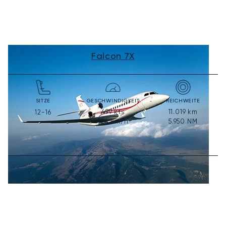
Falcon 7X
SITZE
GESCHWINDIGKEIT
REICHWEITE
499
kts
11.019
km
12-16
924
km/h
5.950
NM