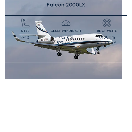
Falcon 2000LX
SITZE
GESCHWINDIGKEIT
REICHWEITE
482
kts
7.408
km
8-10
893
km/h
4.000
NM