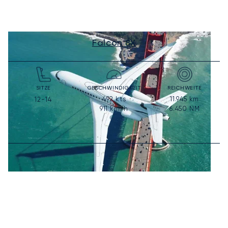
Falcon 8X
SITZE
GESCHWINDIGKEIT
REICHWEITE
492
kts
11.945
km
12-14
911
km/h
6.450
NM