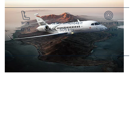
SITZE
GESCHWINDIGKEIT
REICHWEITE
505
kts
10.186
km
12-16
935
km/h
5.500
NM