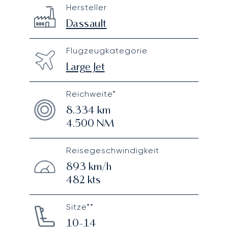
Dassault Falcon 900EX EASy
Specification
Value
Hersteller
Technical specifications
Dassault
Flugzeugkategorie
Large Jet
Reichweite*
8.334
km
4.500
NM
Reisegeschwindigkeit
893
km/h
482
kts
Sitze**
10-14