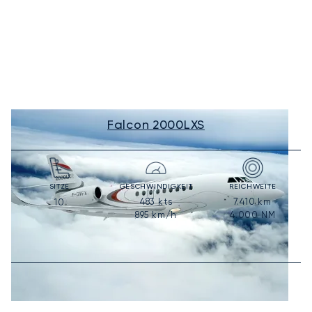
Falcon 2000LXS
SITZE
GESCHWINDIGKEIT
REICHWEITE
483
kts
7.410
km
10
895
km/h
4.000
NM