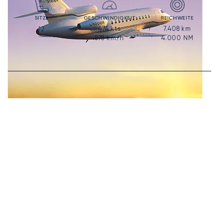
SITZE
GESCHWINDIGKEIT
REICHWEITE
474
kts
7.408
km
12
878
km/h
4.000
NM