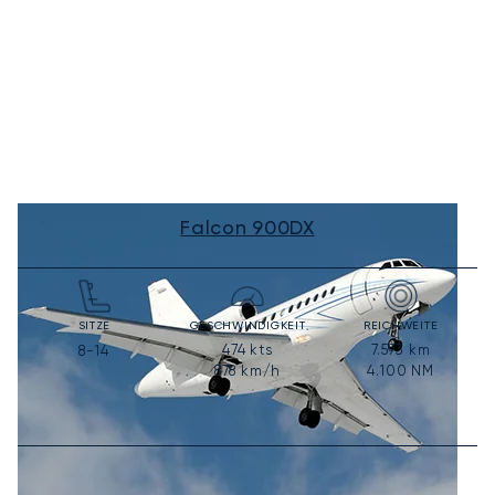
Falcon 900DX
SITZE
GESCHWINDIGKEIT
REICHWEITE
474
kts
7.593
km
8-14
878
km/h
4.100
NM