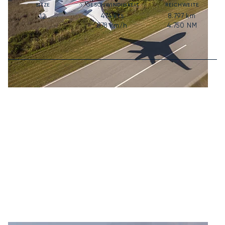
SITZE
GESCHWINDIGKEIT
REICHWEITE
474
kts
8.797
km
12
878
km/h
4.750
NM