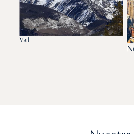
Vail
N