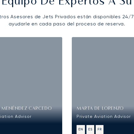
 Equipo De Expertos A Su 
tros Asesores de Jets Privados están disponibles 24/7
ayudarle en cada paso del proceso de reserva.
O MENÉNDEZ CARCEDO
MARTA DE LORENZO
iation Advisor
Private Aviation Advisor
EN
ES
FR