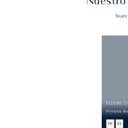
Nuestro
Nues
FEDERIC
Private Av
EN
ES