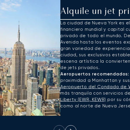
Alquile un jet p
La ciudad de Nueva York es e
financiero mundial y capital cu
privado de todo el mundo. De
Avenida hasta los eventos ex
gran variedad de experiencia
ciudad, sus exclusivos estab
escena artística la convierten
de jets privados.
Aeropuertos recomendados:
proximidad a Manhattan y sus 
Aeropuerto del Condado de W
más tranquila con servicios de 
Liberty (EWR, KEWR)
por su có
como al norte de Nueva Jerse