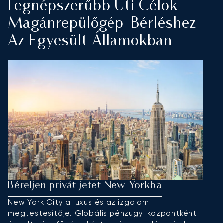
Legnépszerűbb Úti Célok
Magánrepülőgép-Bérléshez
Az Egyesült Államokban
Béreljen privát jetet New Yorkba
P
New York City a luxus és az izgalom
M
megtestesítője. Globális pénzügyi központként
p