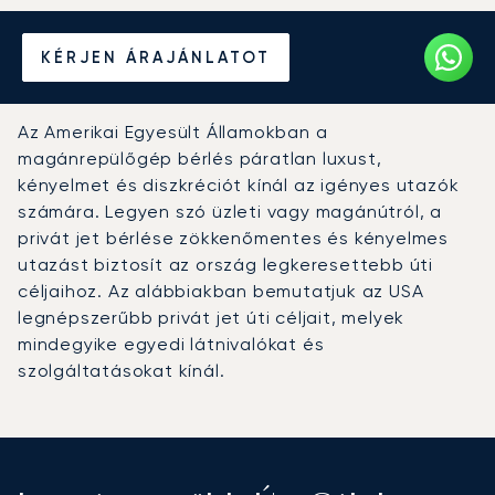
Béreljen magánrepülőt az
KÉRJEN ÁRAJÁNLATOT
Egyesült Államokba
Az Amerikai Egyesült Államokban a
magánrepülőgép bérlés páratlan luxust,
kényelmet és diszkréciót kínál az igényes utazók
számára. Legyen szó üzleti vagy magánútról, a
privát jet bérlése zökkenőmentes és kényelmes
utazást biztosít az ország legkeresettebb úti
céljaihoz. Az alábbiakban bemutatjuk az USA
legnépszerűbb privát jet úti céljait, melyek
mindegyike egyedi látnivalókat és
szolgáltatásokat kínál.