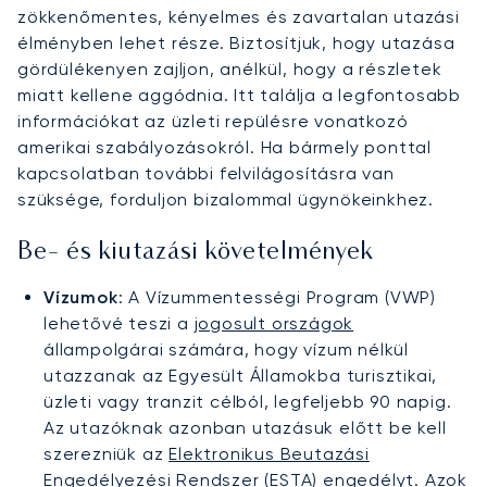
zökkenőmentes, kényelmes és zavartalan utazási
élményben lehet része. Biztosítjuk, hogy utazása
gördülékenyen zajljon, anélkül, hogy a részletek
miatt kellene aggódnia. Itt találja a legfontosabb
információkat az üzleti repülésre vonatkozó
amerikai szabályozásokról. Ha bármely ponttal
kapcsolatban további felvilágosításra van
szüksége, forduljon bizalommal ügynökeinkhez.
Be- és kiutazási követelmények
Vízumok
: A Vízummentességi Program (VWP)
lehetővé teszi a
jogosult országok
állampolgárai számára, hogy vízum nélkül
utazzanak az Egyesült Államokba turisztikai,
üzleti vagy tranzit célból, legfeljebb 90 napig.
Az utazóknak azonban utazásuk előtt be kell
szerezniük az
Elektronikus Beutazási
Engedélyezési Rendszer (ESTA)
engedélyt. Azok