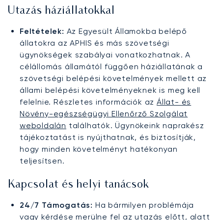
Utazás háziállatokkal
Feltételek:
Az Egyesült Államokba belépő
állatokra az APHIS és más szövetségi
ügynökségek szabályai vonatkozhatnak. A
célállomás államától függően háziállatának a
szövetségi belépési követelmények mellett az
állami belépési követelményeknek is meg kell
felelnie. Részletes információk az
Állat- és
Növény-egészségügyi Ellenőrző Szolgálat
weboldalán
találhatók. Ügynökeink naprakész
tájékoztatást is nyújthatnak, és biztosítják,
hogy minden követelményt hatékonyan
teljesítsen.
Kapcsolat és helyi tanácsok
24/7 Támogatás:
Ha bármilyen problémája
vagy kérdése merülne fel az utazás előtt, alatt