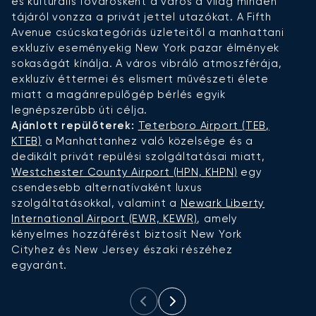
és kulturális fővárosként a város a világ minden
st
tájáról vonzza a privát jettel utazókat. A Fifth
n
Avenue csúcskategóriás üzleteitől a manhattani
i
exkluzív eseményekig New York pazar élmények
v
sokaságát kínálja. A város vibráló atmoszférája,
b
exkluzív éttermei és elismert művészeti élete
g
miatt a magánrepülőgép bérlés egyik
cé
legnépszerűbb úti célja.
d
Ajánlott repülőterek:
Teterboro Airport (TEB,
A
KTEB)
a Manhattanhez való közelsége és a
Ex
dedikált privát repülési szolgáltatásai miatt,
s
Westchester County Airport (HPN, KHPN)
egy
v
csendesebb alternatívaként luxus
sz
szolgáltatásokkal, valamint a
Newark Liberty
s
International Airport (EWR, KEWR)
, amely
kényelmes hozzáférést biztosít New York
Cityhez és New Jersey északi részéhez
egyaránt.