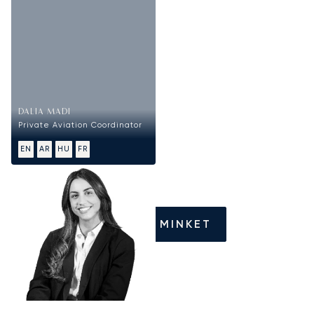
DALIA MADI
Private Aviation Coordinator
EN
AR
HU
FR
HÍVJON MINKET