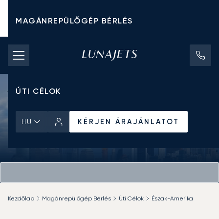
MAGÁNREPÜLŐGÉP BÉRLÉS
CHARTER ÁRAK
MAGÁNREPÜLŐGÉPEK
ÚTI CÉLOK
KÉRJEN ÁRAJÁNLATOT
HU
Kezdőlap
Magánrepülőgép Bérlés
Úti Célok
Észak-Amerika