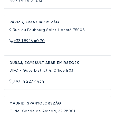
+41 44 810 12 12
PÁRIZS, FRANCIAORSZÁG
9 Rue du Faubourg Saint-Honoré
75008
+33 1 89 16 40 70
DUBAJ, EGYESÜLT ARAB EMÍRSÉGEK
DIFC - Gate District 4, Office B03
+971 4 227 4434
MADRID, SPANYOLORSZÁG
C. del Conde de Aranda, 22
28001