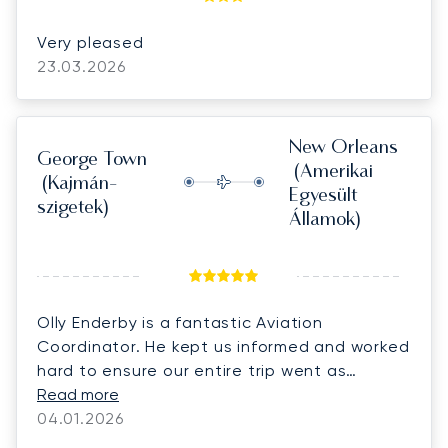
Very pleased
23.03.2026
New Orleans
George Town
(Amerikai
(Kajmán-
Egyesült
szigetek)
Államok)
Olly Enderby is a fantastic Aviation
Coordinator. He kept us informed and worked
hard to ensure our entire trip went as
planned even when faced with challenges
Read more
from Owners changing their minds and the US
04.01.2026
military action in Venezuela affecting