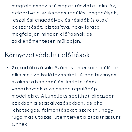
megfeleléshez szükséges részletet elintéz,
beleértve a szükséges repülési engedélyek,
leszállási engedélyek és résidők (slotok)
beszerzését, biztosítva, hogy járata
megfeleljen minden előírásnak és
zökkenőmentesen működjön.
Környezetvédelmi előírások
Zajkorlátozások:
Számos amerikai repülőtér
alkalmaz zajkorlátozásokat. A nap bizonyos
szakaszaiban repülési korlátozások
vonatkoznak a zajosabb repülőgép-
modellekre. A LunaJets segíthet eligazodni
ezekben a szabályozásokban, és ahol
lehetséges, felmentéseket szerezni, hogy
rugalmas utazási ütemtervet biztosíthassunk
Önnek.