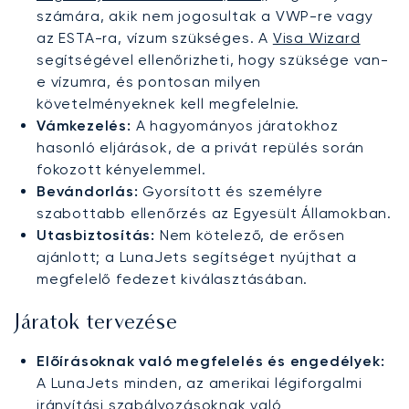
számára, akik nem jogosultak a VWP-re vagy
az ESTA-ra, vízum szükséges. A
Visa Wizard
segítségével ellenőrizheti, hogy szüksége van-
e vízumra, és pontosan milyen
követelményeknek kell megfelelnie.
Vámkezelés:
A hagyományos járatokhoz
hasonló eljárások, de a privát repülés során
fokozott kényelemmel.
Bevándorlás:
Gyorsított és személyre
szabottabb ellenőrzés az Egyesült Államokban.
Utasbiztosítás:
Nem kötelező, de erősen
ajánlott; a LunaJets segítséget nyújthat a
megfelelő fedezet kiválasztásában.
Járatok tervezése
Előírásoknak való megfelelés és engedélyek:
A LunaJets minden, az amerikai légiforgalmi
irányítási szabályozásoknak való