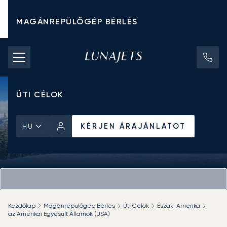
MAGÁNREPÜLŐGÉP BÉRLÉS
CHARTER ÁRAK
MAGÁNREPÜLŐGÉPEK
ÚTI CÉLOK
KÉRJEN ÁRAJÁNLATOT
HU
Kezdőlap
Magánrepülőgép Bérlés
Úti Célok
Észak-Amerika
az Amerikai Egyesült Államok (USA)