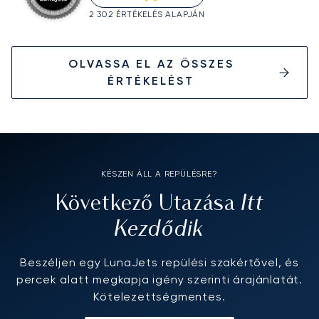
2 302 ÉRTÉKELÉS ALAPJÁN
OLVASSA EL AZ ÖSSZES
ÉRTÉKELÉST
KÉSZEN ÁLL A REPÜLÉSRE?
Itt
Következő Utazása
Kezdődik
Beszéljen egy LunaJets repülési szakértővel, és
percek alatt megkapja igény szerinti árajánlatát.
Kötelezettségmentes.