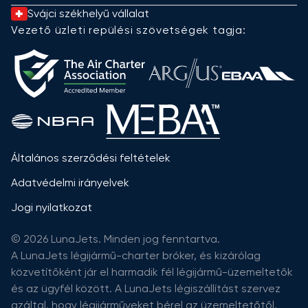
Svájci székhelyű vállalat
Vezető üzleti repülési szövetségek tagja:
Általános szerződési feltételek
Adatvédelmi irányelvek
Jogi nyilatkozat
© 2026 LunaJets. Minden jog fenntartva.
A LunaJets légijármű-charter bróker, és kizárólag
közvetítőként jár el harmadik fél légijármű-üzemeltetők
és az ügyfél között. A LunaJets légiszállítást szervez
azáltal, hogy légijárműveket bérel az üzemeltetőtől,