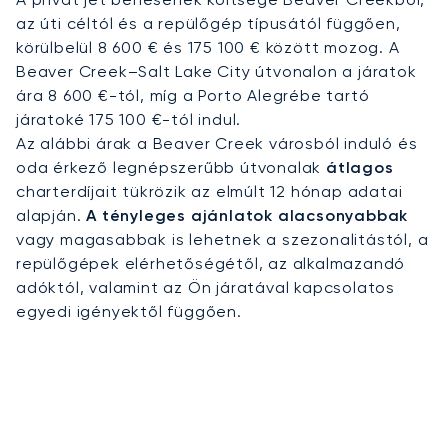
az úti céltól és a repülőgép típusától függően,
körülbelül 8 600 € és 175 100 € között mozog. A
Beaver Creek–Salt Lake City útvonalon a járatok
ára 8 600 €-tól, míg a Porto Alegrébe tartó
járatoké 175 100 €-tól indul.
Az alábbi árak a Beaver Creek városból induló és
oda érkező legnépszerűbb útvonalak
átlagos
charterdíjait tükrözik az elmúlt 12 hónap adatai
alapján.
A tényleges ajánlatok alacsonyabbak
vagy magasabbak is lehetnek a szezonalitástól, a
repülőgépek elérhetőségétől, az alkalmazandó
adóktól, valamint az Ön járatával kapcsolatos
egyedi igényektől függően.