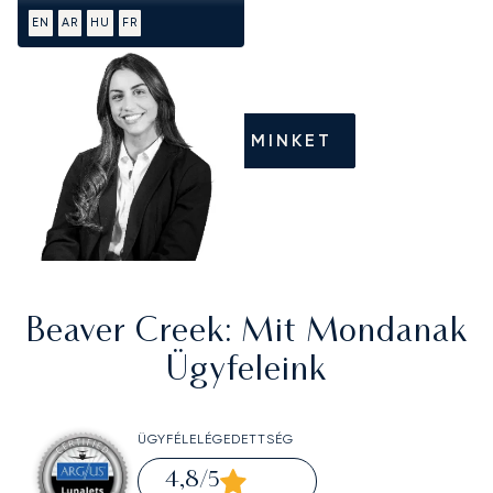
EN
AR
HU
FR
HÍVJON MINKET
Beaver Creek
: Mit Mondanak
Ügyfeleink
ÜGYFÉLELÉGEDETTSÉG
4,8
/5