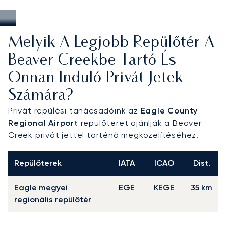
Melyik A Legjobb Repülőtér A
Beaver Creekbe Tartó És
Onnan Induló Privát Jetek
Számára?
Privát repülési tanácsadóink az
Eagle County
Regional Airport
repülőteret ajánlják a Beaver
Creek privát jettel történő megközelítéséhez.
Repülőterek
IATA
ICAO
Dist.
Eagle megyei
EGE
KEGE
35 km
regionális repülőtér