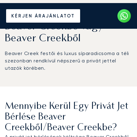
Béreljen magánrepülőt
KÉRJEN ÁRAJÁNLATOT
Beaver Creekbe vagy
Beaver Creekből
Beaver Creek festői és luxus síparadicsoma a téli
szezonban rendkívül népszerű a privát jettel
utazók körében.
Mennyibe Kerül Egy Privát Jet
Bérlése Beaver
Creekből/Beaver Creekbe?
A privát jet bérlésének költsége Beaver Creekből,