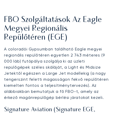
FBO Szolgáltatások Az Eagle
Megyei Regionális
Repülőtéren (EGE)
A coloradói Gypsumban található Eagle megyei
regionális repülőtéren egyetlen 2 743 méteres (9
000 láb) futópálya szolgálja ki az üzleti
repülőgépek széles skáláját, a Light és Midsize
Jetektől egészen a Large Jet modellekig (a nagy
tengerszint feletti magasságon fekvő repülőtéren
kiemelten fontos a teljesítménytervezés). Az
alábbiakban bemutatjuk a fő FBO-t, amely az
érkező magánrepülőgép bérlési járatokat kezeli.
Signature Aviation (Signature EGE,