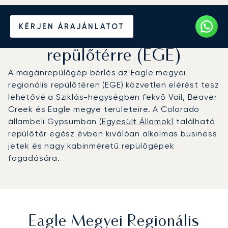
Magánrepülőgép bérlése
KÉRJEN ÁRAJÁNLATOT
az Eagle megyei regionális
repülőtérre (EGE)
A magánrepülőgép bérlés az Eagle megyei
regionális repülőtéren (EGE) közvetlen elérést tesz
lehetővé a Sziklás-hegységben fekvő Vail, Beaver
Creek és Eagle megye területeire. A Colorado
állambeli Gypsumban (
Egyesült Államok
) található
repülőtér egész évben kiválóan alkalmas business
jetek és nagy kabinméretű repülőgépek
fogadására.
Eagle Megyei Regionális