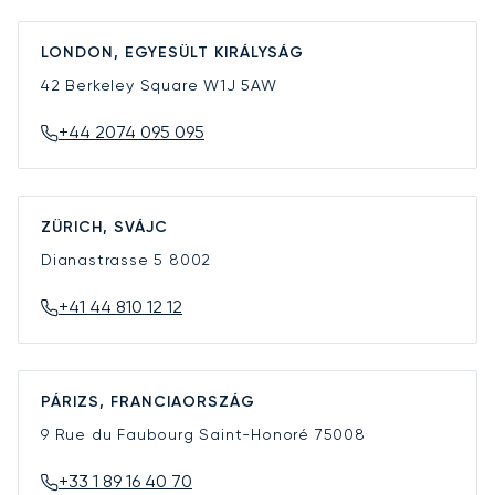
LONDON, EGYESÜLT KIRÁLYSÁG
42 Berkeley Square
W1J 5AW
+44 2074 095 095
ZÜRICH, SVÁJC
Dianastrasse 5
8002
+41 44 810 12 12
PÁRIZS, FRANCIAORSZÁG
9 Rue du Faubourg Saint-Honoré
75008
+33 1 89 16 40 70