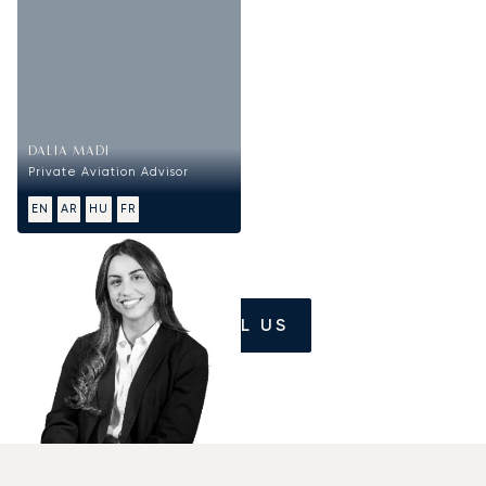
DALIA MADI
Private Aviation Advisor
EN
AR
HU
FR
CALL US