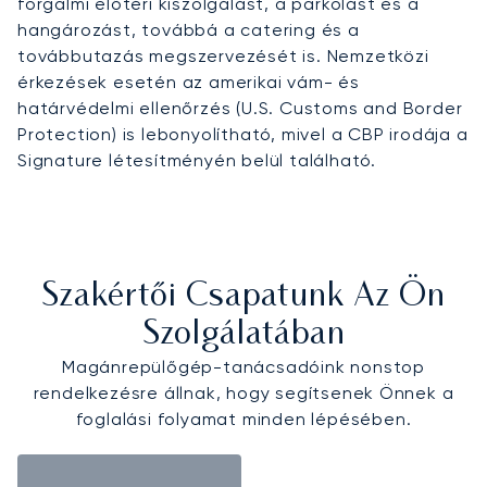
forgalmi előtéri kiszolgálást, a parkolást és a
hangározást, továbbá a catering és a
továbbutazás megszervezését is. Nemzetközi
érkezések esetén az amerikai vám- és
határvédelmi ellenőrzés (U.S. Customs and Border
Protection) is lebonyolítható, mivel a CBP irodája a
Signature létesítményén belül található.
Szakértői Csapatunk Az Ön
Szolgálatában
Magánrepülőgép-tanácsadóink nonstop
rendelkezésre állnak, hogy segítsenek Önnek a
foglalási folyamat minden lépésében.