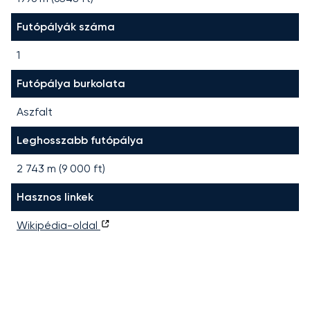
Futópályák száma
1
Futópálya burkolata
Aszfalt
Leghosszabb futópálya
2 743
m (
9 000
ft)
Hasznos linkek
Wikipédia-oldal