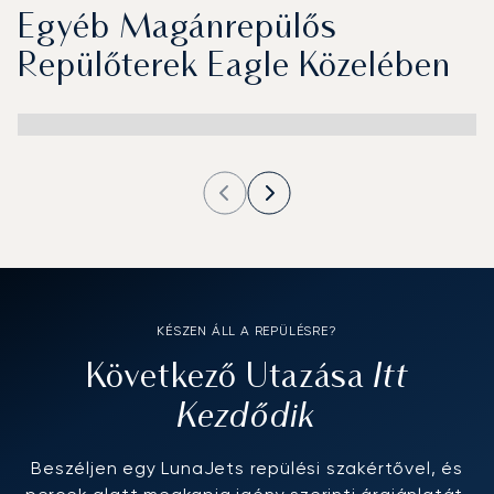
Egyéb Magánrepülős
Repülőterek Eagle Közelében
KÉSZEN ÁLL A REPÜLÉSRE?
Itt
Következő Utazása
Kezdődik
Beszéljen egy LunaJets repülési szakértővel, és