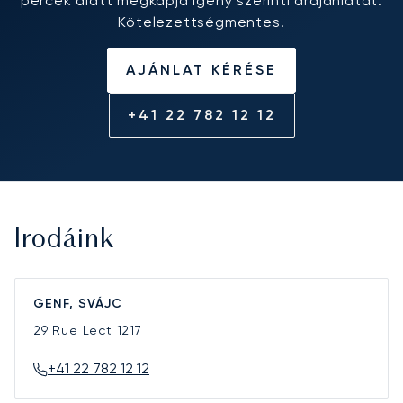
percek alatt megkapja igény szerinti árajánlatát.
Kötelezettségmentes.
AJÁNLAT KÉRÉSE
+41 22 782 12 12
Irodáink
GENF, SVÁJC
29 Rue Lect
1217
+41 22 782 12 12