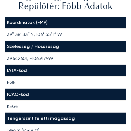
Repülőtér: Főbb Adatok
Koordináták (FMP)
39° 38′ 33″ N, 106° 55′ 1″ W
Szélesség / Hosszúság
39.642601, -106.917999
IATA-kód
EGE
ICAO-kód
KEGE
Tengerszint feletti magasság
1996 m (6548 ft)