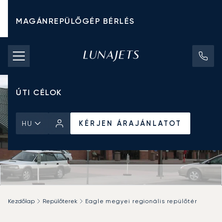
MAGÁNREPÜLŐGÉP BÉRLÉS
CHARTER ÁRAK
MAGÁNREPÜLŐGÉPEK
ÚTI CÉLOK
KÉRJEN ÁRAJÁNLATOT
HU
Kezdőlap
Repülőterek
Eagle megyei regionális repülőtér