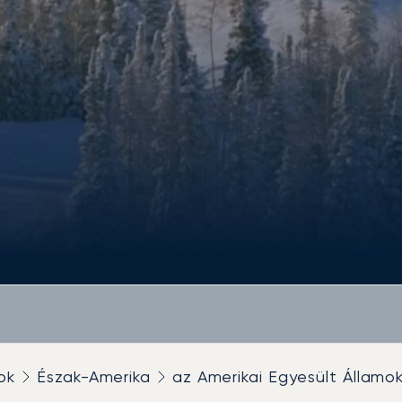
ok
Észak-Amerika
az Amerikai Egyesült Államok