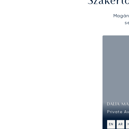
Szakért
Magánr
s
DALIA MA
Private A
EN
AR