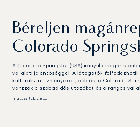
Béreljen magánre
Colorado Springs
A Colorado Springsbe (USA) irányuló magánrepülő
vállalati jelentőséggel. A látogatók felfedezhet
kulturális intézményeket, például a Colorado Spr
vonzzák a szabadidős utazókat és a rangos válla
mutass többet...
A LunaJets privát repülőutakat szervez a Colora
és diszkrét érkezést.
Innen sofőrszolgálat biztosít
hegységben nyugalmat kereső szabadidős utazók
Két évtizedes tapasztalattal a háta mögött a Lun
biztonsági előírásoknak való megfelelést és a sz