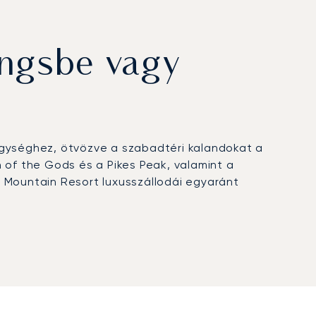
ingsbe vagy
egységhez, ötvözve a szabadtéri kalandokat a
 of the Gods és a Pikes Peak, valamint a
 Mountain Resort luxusszállodái egyaránt
át repülési szolgáltatások garantálják a gyors
s vállalati helyszínekre, míg a Sziklás-
ékházakhoz.
gkapta az Argus® minősítést, ami a szigorú
z a szakértelem diszkrét érkezést tesz lehetővé a