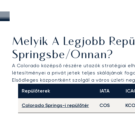
Melyik A Legjobb Repü
Springsbe/onnan?
A Colorado középső részére utazók stratégiai el
létesítményei a privát jetek teljes skálájának fo
Elsődleges központként szolgál a város üzleti ne
Repülőterek
IATA
ICA
Colorado Springs-i repülőtér
COS
KCO