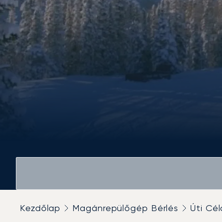
Kezdőlap
Magánrepülőgép Bérlés
Úti Cél