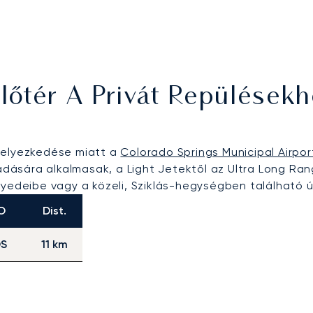
lőtér A Privát Repülések
helyezkedése miatt a
Colorado Springs Municipal Airpor
gadására alkalmasak, a Light Jetektől az Ultra Long Ra
gyedeibe vagy a közeli, Sziklás-hegységben található 
O
Dist.
S
11 km