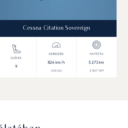
Cessna Citation Sovereign
824
km/h
5 273
km
9
445
kts
2 847
NM