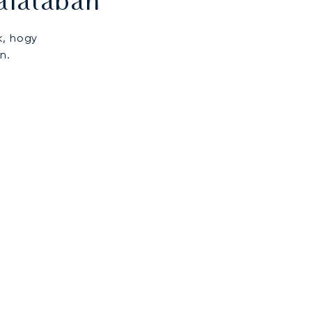
álatában
k, hogy
n.