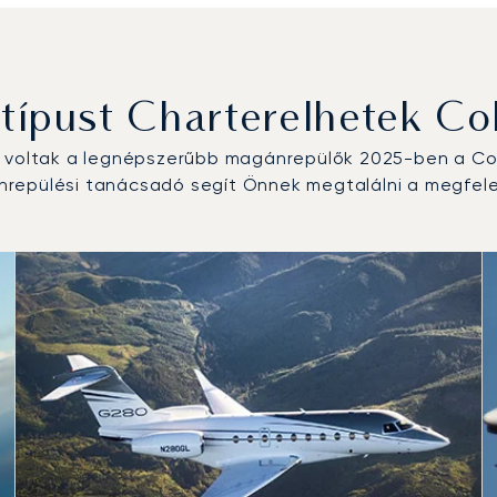
típust Charterelhetek Co
n voltak a legnépszerűbb magánrepülők 2025-ben a Col
repülési tanácsadó segít Önnek megtalálni a megfelel
us a repülési forgalom száma alapján 2025-ben
km)