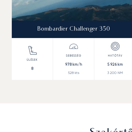
Bombardier Challenger 350
978
km/h
5 926
km
8
528
kts
3 200
NM