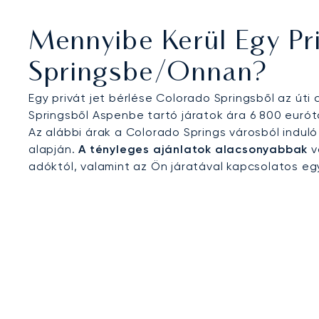
repülőgép- és védelmi ipar képviselői számára, 
luxusüdülőhelyekhez és a Sziklás-hegység szabad
Mennyibe Kerül Egy Pri
Springsbe/onnan?
Egy privát jet bérlése Colorado Springsből az úti 
Springsből Aspenbe tartó járatok ára 6 800 eurót
Az alábbi árak a Colorado Springs városból indu
alapján.
A tényleges ajánlatok alacsonyabbak
v
adóktól, valamint az Ön járatával kapcsolatos eg