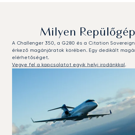
Milyen Repülőgép
A Challenger 350, a G280 és a Citation Sovereig
érkező magánjáratok körében. Egy dedikált magán
elérhetőséget.
Vegye fel a kapcsolatot egyik helyi irodánkkal
.
Colorado Springs : A 3 legtöbbet repült repülőgép-típ
Repülőgép fotója
Repülőgép-típus
Ülőhelyek
Sebesség (km/h)
Sebesség (csomó)
Hatótávolság (
Hatótávolság (NM)