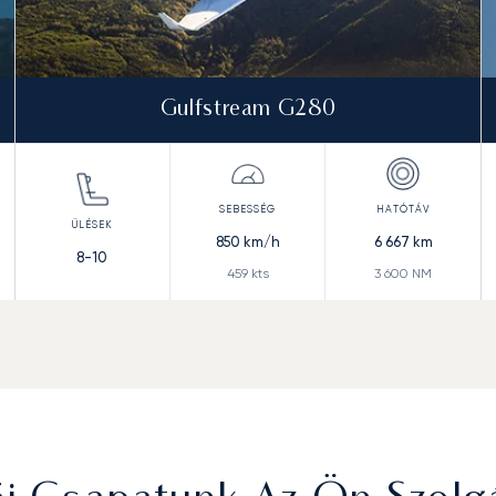
Gulfstream G280
850
km/h
6 667
km
8-10
459
kts
3 600
NM