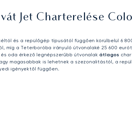
személyre szabott megoldásokat kínál üzleti események
téri pihenőhelyeihez.
vát Jet Charterelése Col
céltól és a repülőgép típusától függően körülbelül 6 8
ól, míg a Teterboróba irányuló útvonalaké 25 600 eurót
ló és oda érkező legnépszerűbb útvonalak
átlagos
chart
agy magasabbak is lehetnek a szezonalitástól, a repü
yedi igényektől függően.