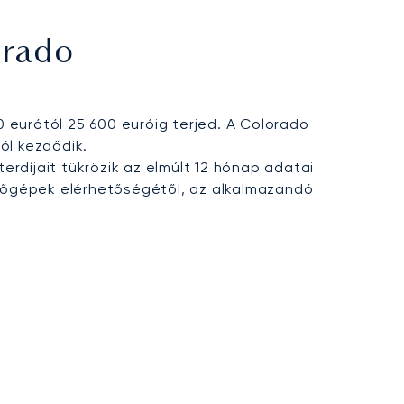
hez, valamint megbízható hozzáférést biztosít a
orado
00 eurótól 25 600 euróig terjed. A Colorado
ól kezdődik.
erdíjait tükrözik az elmúlt 12 hónap adatai
lőgépek elérhetőségétől, az alkalmazandó