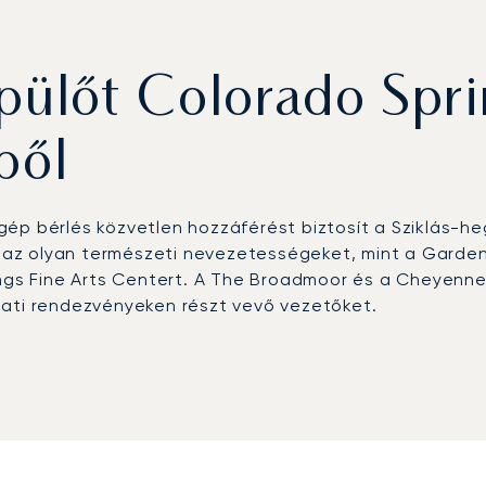
pülőt Colorado Spr
ből
gép bérlés közvetlen hozzáférést biztosít a Sziklás-h
ik az olyan természeti nevezetességeket, mint a Garden
ings Fine Arts Centert. A The Broadmoor és a Cheyenne
lati rendezvényeken részt vevő vezetőket.
do Springs repülőtérre (COS), ahol VIP-várók és priv
 közvetlen eljutást a városi szállodákba, golfklubokba é
 számára transzfert szervezünk a közeli hegyi mened
aJets volt az első európai privát jet bróker, amely me
olgáltatási kiválóságot tükrözi. Colorado Springsben e