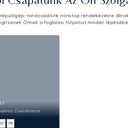
ői Csapatunk Az Ön Szolg
epülőgép-tanácsadóink nonstop rendelkezésre állna
egítsenek Önnek a foglalási folyamat minden lépésébe
DI
viation Coordinator
HU
FR