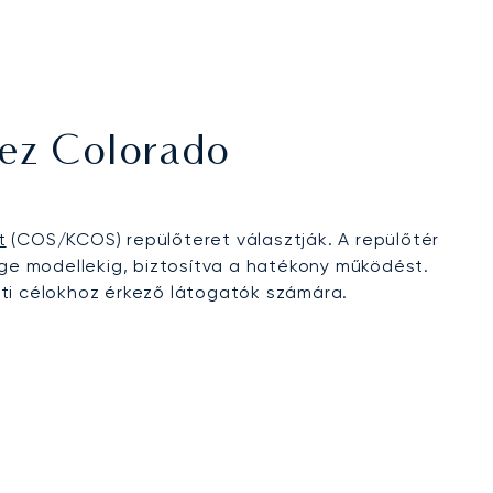
hez Colorado
t
(COS/KCOS) repülőteret választják. A repülőtér
nge modellekig, biztosítva a hatékony működést.
úti célokhoz érkező látogatók számára.