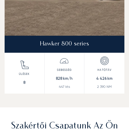
Hawker 800 series
828
km/h
4 426
km
8
447
kts
2 390
NM
Szakértői Csapatunk Az Ön