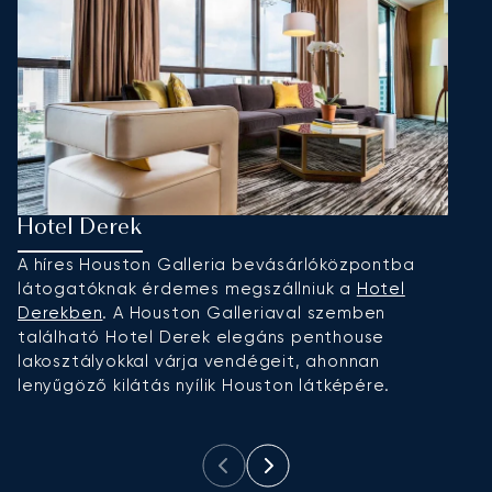
Hotel Derek
H
A híres Houston Galleria bevásárlóközpontba
É
látogatóknak érdemes megszállniuk a
Hotel
G
Derekben
. A Houston Galleriaval szemben
sz
található Hotel Derek elegáns penthouse
T
lakosztályokkal várja vendégeit, ahonnan
el
lenyűgöző kilátás nyílik Houston látképére.