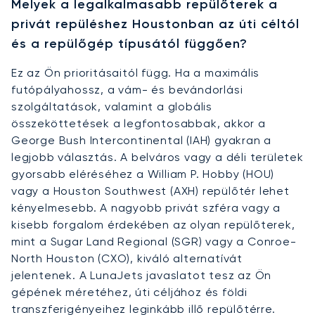
Melyek a legalkalmasabb repülőterek a
privát repüléshez Houstonban az úti céltól
és a repülőgép típusától függően?
Ez az Ön prioritásaitól függ. Ha a maximális
futópályahossz, a vám- és bevándorlási
szolgáltatások, valamint a globális
összeköttetések a legfontosabbak, akkor a
George Bush Intercontinental (IAH) gyakran a
legjobb választás. A belváros vagy a déli területek
gyorsabb eléréséhez a William P. Hobby (HOU)
vagy a Houston Southwest (AXH) repülőtér lehet
kényelmesebb. A nagyobb privát szféra vagy a
kisebb forgalom érdekében az olyan repülőterek,
mint a Sugar Land Regional (SGR) vagy a Conroe-
North Houston (CXO), kiváló alternatívát
jelentenek. A LunaJets javaslatot tesz az Ön
gépének méretéhez, úti céljához és földi
transzferigényeihez leginkább illő repülőtérre.