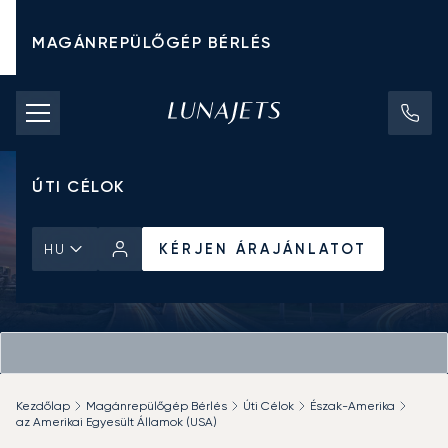
MAGÁNREPÜLŐGÉP BÉRLÉS
CHARTER ÁRAK
MAGÁNREPÜLŐGÉPEK
ÚTI CÉLOK
KÉRJEN ÁRAJÁNLATOT
HU
Kezdőlap
Magánrepülőgép Bérlés
Úti Célok
Észak-Amerika
az Amerikai Egyesült Államok (USA)