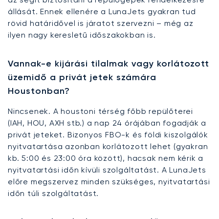
állását. Ennek ellenére a LunaJets gyakran tud
rövid határidővel is járatot szervezni – még az
ilyen nagy keresletű időszakokban is.
Vannak-e kijárási tilalmak vagy korlátozott
üzemidő a privát jetek számára
Houstonban?
Nincsenek. A houstoni térség főbb repülőterei
(IAH, HOU, AXH stb.) a nap 24 órájában fogadják a
privát jeteket. Bizonyos FBO-k és földi kiszolgálók
nyitvatartása azonban korlátozott lehet (gyakran
kb. 5:00 és 23:00 óra között), hacsak nem kérik a
nyitvatartási időn kívüli szolgáltatást. A LunaJets
előre megszervez minden szükséges, nyitvatartási
időn túli szolgáltatást.