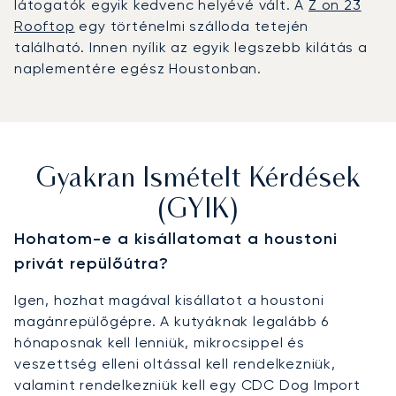
látogatók egyik kedvenc helyévé vált. A
Z on 23
Rooftop
egy történelmi szálloda tetején
található. Innen nyílik az egyik legszebb kilátás a
naplementére egész Houstonban.
Gyakran Ismételt Kérdések
(GYIK)
Hohatom-e a kisállatomat a houstoni
privát repülőútra?
Igen, hozhat magával kisállatot a houstoni
magánrepülőgépre. A kutyáknak legalább 6
hónaposnak kell lenniük, mikrocsippel és
veszettség elleni oltással kell rendelkezniük,
valamint rendelkezniük kell egy CDC Dog Import