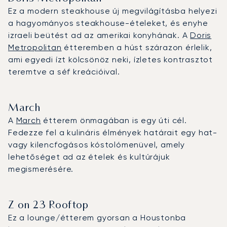
Ez a modern steakhouse új megvilágításba helyezi
a hagyományos steakhouse-ételeket, és enyhe
izraeli beütést ad az amerikai konyhának. A
Doris
Metropolitan
étteremben a húst szárazon érlelik,
ami egyedi ízt kölcsönöz neki, ízletes kontrasztot
teremtve a séf kreációival.
March
A
March
étterem önmagában is egy úti cél.
Fedezze fel a kulináris élmények határait egy hat-
vagy kilencfogásos kóstolómenüvel, amely
lehetőséget ad az ételek és kultúrájuk
megismerésére.
Z on 23 Rooftop
Ez a lounge/étterem gyorsan a Houstonba