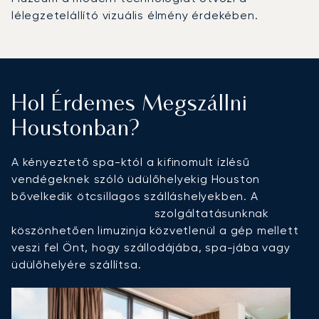
lélegzetelállító vizuális élmény érdekében.
Hol Érdemes Megszállni
Houstonban?
A kényeztető spa-któl a kifinomult ízlésű
vendégeknek szóló üdülőhelyekig Houston
bővelkedik ötcsillagos szálláshelyekben. A
magánrepülőgép bérlés
szolgáltatásunknak
köszönhetően limuzinja közvetlenül a gép mellett
veszi fel Önt, hogy szállodájába, spa-jába vagy
üdülőhelyére szállítsa.