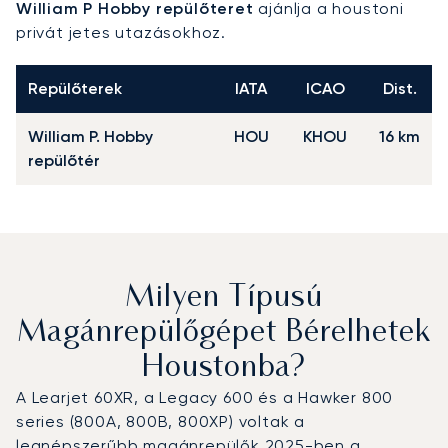
William P Hobby repülőteret
ajánlja a houstoni
privát jetes utazásokhoz.
Repülőterek
IATA
ICAO
Dist.
William P. Hobby
HOU
KHOU
16 km
repülőtér
Milyen Típusú
Magánrepülőgépet Bérelhetek
Houstonba?
A Learjet 60XR, a Legacy 600 és a Hawker 800
series (800A, 800B, 800XP) voltak a
legnépszerűbb magánrepülők 2025-ben a