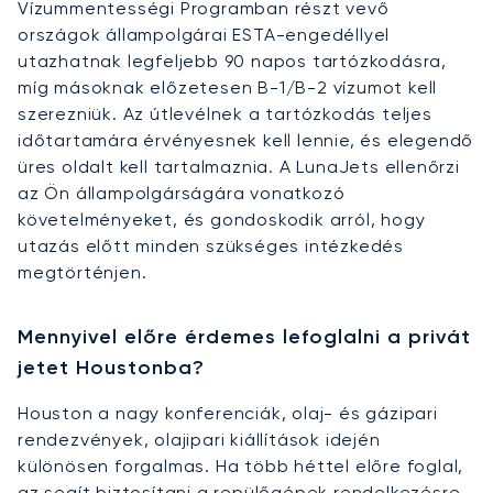
Vízummentességi Programban részt vevő
országok állampolgárai ESTA-engedéllyel
utazhatnak legfeljebb 90 napos tartózkodásra,
míg másoknak előzetesen B-1/B-2 vízumot kell
szerezniük. Az útlevélnek a tartózkodás teljes
időtartamára érvényesnek kell lennie, és elegendő
üres oldalt kell tartalmaznia. A LunaJets ellenőrzi
az Ön állampolgárságára vonatkozó
követelményeket, és gondoskodik arról, hogy
utazás előtt minden szükséges intézkedés
megtörténjen.
Mennyivel előre érdemes lefoglalni a privát
jetet Houstonba?
Houston a nagy konferenciák, olaj- és gázipari
rendezvények, olajipari kiállítások idején
különösen forgalmas. Ha több héttel előre foglal,
az segít biztosítani a repülőgépek rendelkezésre