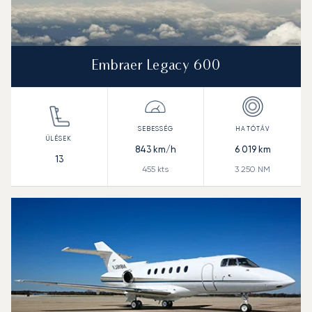
Embraer Legacy 600
843
km/h
6 019
km
13
455
kts
3 250
NM