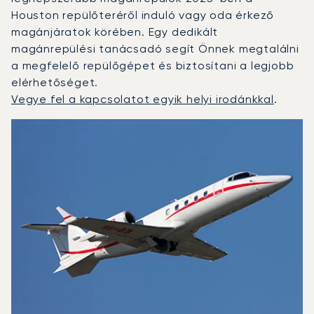
Houston repülőteréről induló vagy oda érkező
magánjáratok körében. Egy dedikált
magánrepülési tanácsadó segít Önnek megtalálni
a megfelelő repülőgépet és biztosítani a legjobb
elérhetőséget.
Vegye fel a kapcsolatot egyik helyi irodánkkal
.
Houston : A 3 legtöbbet repült repülőgép-típus a repülé
Repülőgép fotója
Repülőgép-típus
Ülőhelyek
Sebesség (km/h)
Sebesség (csomó)
Hatótávolság (km)
Hatótávolság (NM)