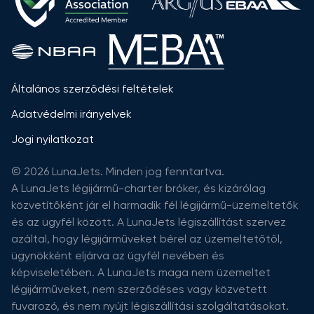
Általános szerződési feltételek
Adatvédelmi irányelvek
Jogi nyilatkozat
© 2026 LunaJets. Minden jog fenntartva.
A LunaJets légijármű-charter bróker, és kizárólag
közvetítőként jár el harmadik fél légijármű-üzemeltetők
és az ügyfél között. A LunaJets légiszállítást szervez
azáltal, hogy légijárműveket bérel az üzemeltetőtől,
ügynökként eljárva az ügyfél nevében és
képviseletében. A LunaJets maga nem üzemeltet
légijárműveket, nem szerződéses vagy közvetett
fuvarozó, és nem nyújt légiszállítási szolgáltatásokat.