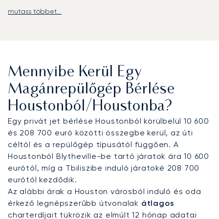
mutass többet...
A LunaJets személyre szabott járatokat kínál a
William P. Hobby repülőtérre (HOU), amely autóval
körülbelül 20 percre található a belvárostól; a
George Bush Intercontinental repülőtérre (IAH),
amely általában 30-40 percnyi útra van a
Mennyibe Kerül Egy
városközponttól; vagy a Sugar Land Regional
repülőtérre (SGR), a privát repülés kedvelt
Magánrepülőgép Bérlése
központjára Houstontól nyugatra.
Houstonból/Houstonba?
Sofőrszolgálatunkkal az utazók közvetlenül
eljuthatnak a vállalati irodákba, olyan
Egy privát jet bérlése Houstonból körülbelül 10 600
luxusszállodákba, mint a The Post Oak, vagy
és 208 700 euró közötti összegbe kerül, az úti
kulturális helyszínekre, köztük a Múzeumi
céltól és a repülőgép típusától függően. A
Negyedbe és a NASA látogatóközpontjába.
Houstonból Blytheville-be tartó járatok ára 10 600
eurótól, míg a Tbiliszibe induló járatoké 208 700
Két évtizedes tapasztalattal a háta mögött a
eurótól kezdődik.
LunaJets volt az első európai privát jet brókercég,
Az alábbi árak a Houston városból induló és oda
amely megkapta az Argus® minősítést, ami a
érkező legnépszerűbb útvonalak
átlagos
szigorú biztonsági előírások és a szolgáltatási
charterdíjait tükrözik az elmúlt 12 hónap adatai