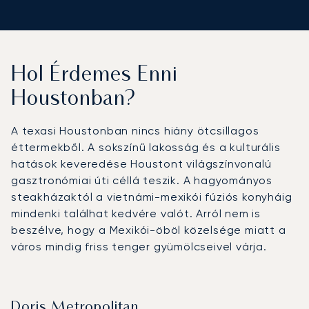
Hol Érdemes Enni
Houstonban?
A texasi Houstonban nincs hiány ötcsillagos
éttermekből. A sokszínű lakosság és a kulturális
hatások keveredése Houstont világszínvonalú
gasztronómiai úti céllá teszik. A hagyományos
steakházaktól a vietnámi-mexikói fúziós konyháig
mindenki találhat kedvére valót. Arról nem is
beszélve, hogy a Mexikói-öböl közelsége miatt a
város mindig friss tenger gyümölcseivel várja.
Doris Metropolitan