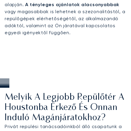
kiválóság elismerése. Houstonban ez a
alapján.
A tényleges ajánlatok alacsonyabbak
szakértelem garantálja a pontos érkezést az
vagy magasabbak is lehetnek a szezonalitástól, a
időérzékeny üzleti utazásokhoz, a személyre
repülőgépek elérhetőségétől, az alkalmazandó
szabott transzfereket az exkluzív pihenésekhez,
adóktól, valamint az Ön járatával kapcsolatos
valamint a megbízható megoldásokat a Texas
egyedi igényektől függően.
államon belüli és az országos utazásokhoz.
Melyik A Legjobb Repülőtér A
Houstonba Érkező És Onnan
Induló Magánjáratokhoz?
Privát repülési tanácsadóinkból álló csapatunk a