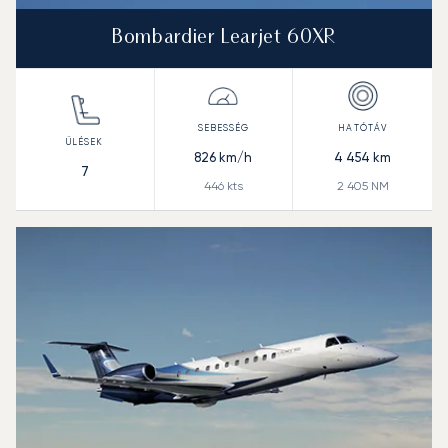
Bombardier Learjet 60XR
826
km/h
4 454
km
7
446
kts
2 405
NM