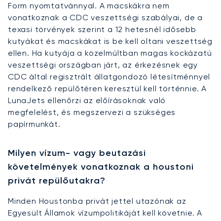
Form nyomtatvánnyal. A macskákra nem
vonatkoznak a CDC veszettségi szabályai, de a
texasi törvények szerint a 12 hetesnél idősebb
kutyákat és macskákat is be kell oltani veszettség
ellen. Ha kutyája a közelmúltban magas kockázatú
veszettségi országban járt, az érkezésnek egy
CDC által regisztrált állatgondozó létesítménnyel
rendelkező repülőtéren keresztül kell történnie. A
LunaJets ellenőrzi az előírásoknak való
megfelelést, és megszervezi a szükséges
papírmunkát.
Milyen vízum- vagy beutazási
követelmények vonatkoznak a houstoni
privát repülőutakra?
Minden Houstonba privát jettel utazónak az
Egyesült Államok vízumpolitikáját kell követnie. A