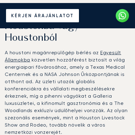
Béreljen magánrepülőt
KÉRJEN ÁRAJÁNLATOT
Houstonba vagy
Houstonból
A houstoni magánrepülőgép bérlés az
Egyesült
Államokba
közvetlen hozzáférést biztosít a világ
energiaipari fővárosához, amely a Texas Medical
Centernek és a NASA Johnson Űrközpontjának is
otthont ad. Az üzleti utazók globális
konferenciákra és vállalati megbeszélésekre
érkeznek, míg a pihenni vágyókat a Galleria
luxusüzletei, a kifinomult gasztronómia és a The
Woodlands exkluzív üdülőhelyei vonzzák. Az olyan
szezonális események, mint a Houston Livestock
Show and Rodeo, tovább növelik a város
nemzetközi vonzerejét.