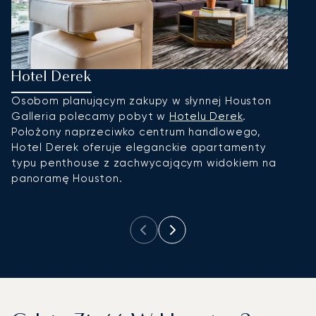
Hotel Derek
H
Osobom planującym zakupy w słynnej Houston
Po
Galleria polecamy pobyt w
Hotelu Derek
.
G
Położony naprzeciwko centrum handlowego,
Gr
Hotel Derek oferuje eleganckie apartamenty
p
typu penthouse z zachwycającym widokiem na
o
panoramę Houston.
P