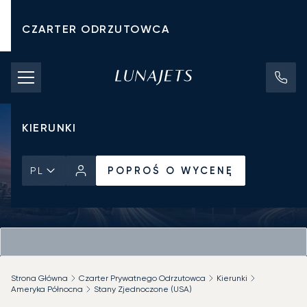
CZARTER ODRZUTOWCA
KOSZTY CZARTERU
PRYWATNE ODRZUTOWCE
KIERUNKI
POPROŚ O WYCENĘ
PL
Strona Główna
Czarter Prywatnego Odrzutowca
Kierunki
Ameryka Północna
Stany Zjednoczone (USA)