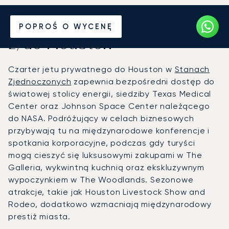
Wynajmij jet prywatny
POPROŚ O WYCENĘ
z/do Houston
Czarter jetu prywatnego do Houston w
Stanach
Zjednoczonych
zapewnia bezpośredni dostęp do
światowej stolicy energii, siedziby Texas Medical
Center oraz Johnson Space Center należącego
do NASA. Podróżujący w celach biznesowych
przybywają tu na międzynarodowe konferencje i
spotkania korporacyjne, podczas gdy turyści
mogą cieszyć się luksusowymi zakupami w The
Galleria, wykwintną kuchnią oraz ekskluzywnym
wypoczynkiem w The Woodlands. Sezonowe
atrakcje, takie jak Houston Livestock Show and
Rodeo, dodatkowo wzmacniają międzynarodowy
prestiż miasta.