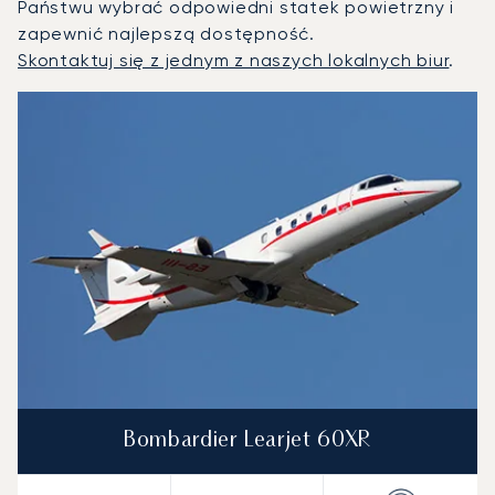
Państwu wybrać odpowiedni statek powietrzny i
zapewnić najlepszą dostępność.
Skontaktuj się z jednym z naszych lokalnych biur
.
Houston : 3 najpopularniejsze modele statków powietrznyc
Zdjęcie samolotu
Model samolotu
Miejsca
Prędkość (km/h)
Prędkość (węzły)
Zasięg (km)
Zasięg (NM)
Bombardier Learjet 60XR