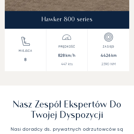
Hawker 800 series
828
km/h
4426
km
8
447
kts
2390
NM
Nasz Zespół Ekspertów Do
Twojej Dyspozycji
Nasi doradcy ds. prywatnych odrzutowców są