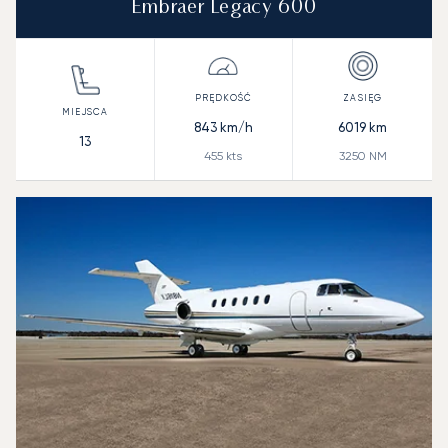
Embraer Legacy 600
843
km/h
6019
km
13
455
kts
3250
NM