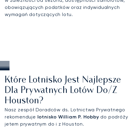
w zależności od sezonu, dostępności samolotów,
gwarantują punktualne przyloty w przypadku
obowiązujących podatków oraz indywidualnych
pilnych podróży biznesowych, indywidualnie
wymagań dotyczących lotu.
dopasowane transfery do ekskluzywnych miejsc
wypoczynku oraz niezawodne rozwiązania
transportowe na terenie Teksasu i całego kraju.
Które Lotnisko Jest Najlepsze
Dla Prywatnych Lotów Do/z
Houston?
Nasz zespół Doradców ds. Lotnictwa Prywatnego
rekomenduje
lotnisko William P. Hobby
do podróży
jetem prywatnym do i z Houston.