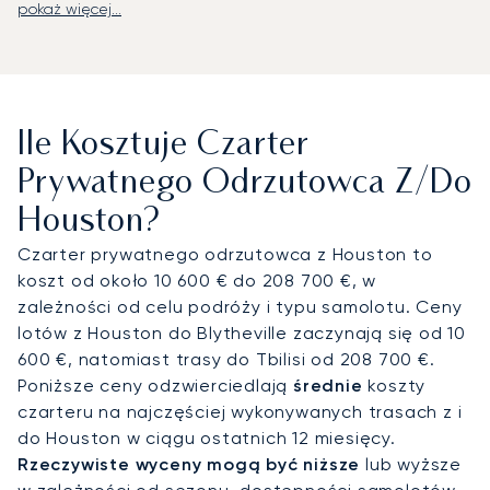
pokaż więcej...
LunaJets oferuje loty szyte na miarę na lotnisko
William P. Hobby (HOU), położone około 20 minut
jazdy samochodem od centrum miasta, George
Bush Intercontinental (IAH), oddalone zazwyczaj o
30-40 minut od serca Houston, lub Sugar Land
Ile Kosztuje Czarter
Regional (SGR) – preferowany węzeł lotnictwa
prywatnego na zachód od miasta. Transfery z
Prywatnego Odrzutowca Z/do
szoferem zapewniają podróżnym bezpośredni
Houston?
dojazd do biur korporacyjnych, luksusowych hoteli,
takich jak The Post Oak, czy obiektów
Czarter prywatnego odrzutowca z Houston to
kulturalnych, w tym Dzielnicy Muzeów i kompleksu
koszt od około 10 600 € do 208 700 €, w
dla zwiedzających NASA.
zależności od celu podróży i typu samolotu. Ceny
lotów z Houston do Blytheville zaczynają się od 10
Dzięki dwudziestoletniemu doświadczeniu
600 €, natomiast trasy do Tbilisi od 208 700 €.
LunaJets jest pierwszym europejskim brokerem
Poniższe ceny odzwierciedlają
średnie
koszty
czarterowym, który otrzymał certyfikat Argus®, co
czarteru na najczęściej wykonywanych trasach z i
stanowi potwierdzenie rygorystycznych norm
do Houston w ciągu ostatnich 12 miesięcy.
bezpieczeństwa i najwyższej jakości usług. W
Rzeczywiste wyceny mogą być niższe
lub wyższe
Houston nasza wiedza i doświadczenie