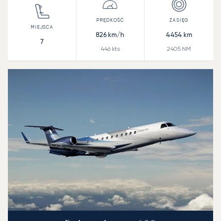
826
km/h
4454
km
7
446
kts
2405
NM