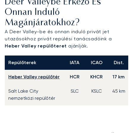
Deer Valleybe Érkező És
Onnan Induló
Magánjáratokhoz?
A Deer Valley-be és onnan induló privát jet
utazásokhoz privát repülési tanácsadóink a
Heber Valley repülőteret
ajánlják.
Repülőterek
IATA
ICAO
Dist.
Heber Valley repülőtér
HCR
KHCR
17 km
Salt Lake City
SLC
KSLC
45 km
nemzetközi repülőtér