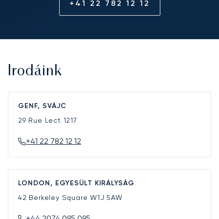
+41 22 782 12 12
Irodáink
GENF, SVÁJC
29 Rue Lect
1217
+41 22 782 12 12
LONDON, EGYESÜLT KIRÁLYSÁG
42 Berkeley Square
W1J 5AW
+44 2074 095 095