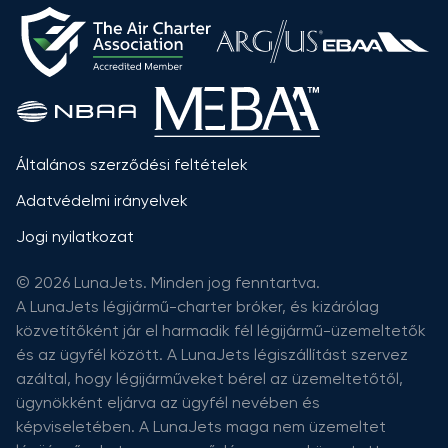
Általános szerződési feltételek
Adatvédelmi irányelvek
Jogi nyilatkozat
© 2026 LunaJets. Minden jog fenntartva.
A LunaJets légijármű-charter bróker, és kizárólag
közvetítőként jár el harmadik fél légijármű-üzemeltetők
és az ügyfél között. A LunaJets légiszállítást szervez
azáltal, hogy légijárműveket bérel az üzemeltetőtől,
ügynökként eljárva az ügyfél nevében és
képviseletében. A LunaJets maga nem üzemeltet