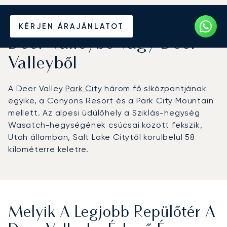
Béreljen magánrepülőt
KÉRJEN ÁRAJÁNLATOT
Deer Valleybe vagy Deer
Valleyből
A Deer Valley
Park City
három fő síközpontjának
egyike, a Canyons Resort és a Park City Mountain
mellett. Az alpesi üdülőhely a Sziklás-hegység
Wasatch-hegységének csúcsai között fekszik,
Utah államban, Salt Lake Citytől körülbelül 58
kilométerre keletre.
Melyik A Legjobb Repülőtér A