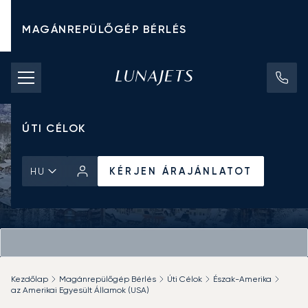
MAGÁNREPÜLŐGÉP BÉRLÉS
CHARTER ÁRAK
MAGÁNREPÜLŐGÉPEK
ÚTI CÉLOK
KÉRJEN ÁRAJÁNLATOT
HU
Kezdőlap
Magánrepülőgép Bérlés
Úti Célok
Észak-Amerika
az Amerikai Egyesült Államok (USA)