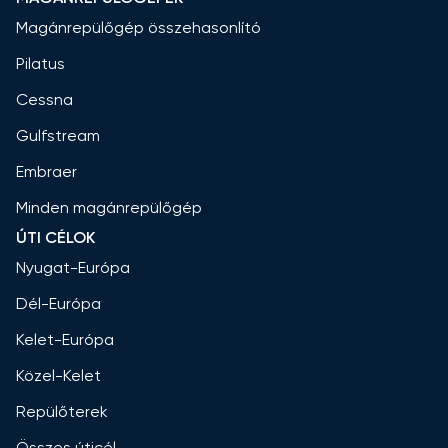
Magánrepülőgép összehasonlító
Pilatus
Cessna
Gulfstream
Embraer
Minden magánrepülőgép
ÚTI CÉLOK
Nyugat-Európa
Dél-Európa
Kelet-Európa
Közel-Kelet
Repülőterek
Összes úticél