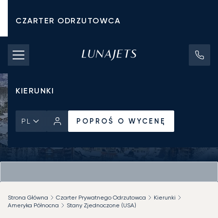
CZARTER ODRZUTOWCA
KOSZTY CZARTERU
PRYWATNE ODRZUTOWCE
KIERUNKI
POPROŚ O WYCENĘ
PL
Strona Główna
Czarter Prywatnego Odrzutowca
Kierunki
Ameryka Północna
Stany Zjednoczone (USA)