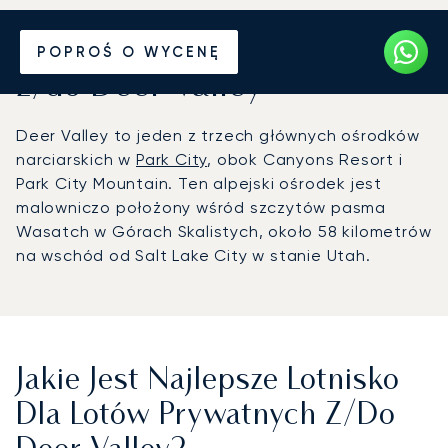
Wynajmij jet prywatny
POPROŚ O WYCENĘ
z/do Deer Valley
Deer Valley to jeden z trzech głównych ośrodków
narciarskich w
Park City
, obok Canyons Resort i
Park City Mountain. Ten alpejski ośrodek jest
malowniczo położony wśród szczytów pasma
Wasatch w Górach Skalistych, około 58 kilometrów
na wschód od Salt Lake City w stanie Utah.
Jakie Jest Najlepsze Lotnisko
Dla Lotów Prywatnych Z/do