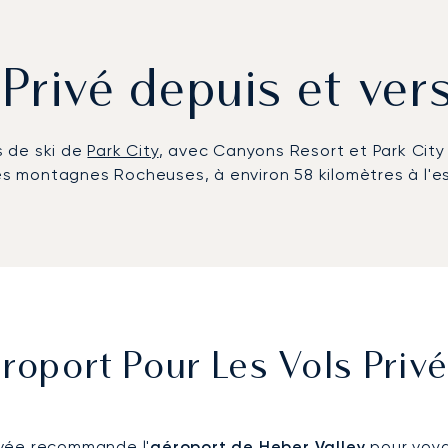
 Privé depuis et ver
s de ski de
Park City
, avec Canyons Resort et Park City
montagnes Rocheuses, à environ 58 kilomètres à l'est 
roport Pour Les Vols Priv
ivée recommande l'
aéroport de Heber Valley
pour voyag