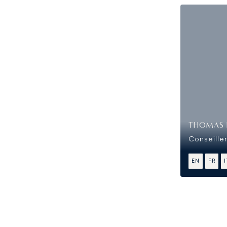
THOMAS 
Conseiller
EN
FR