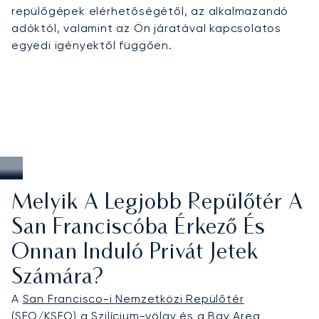
repülőgépek elérhetőségétől, az alkalmazandó
adóktól, valamint az Ön járatával kapcsolatos
egyedi igényektől függően.
Melyik A Legjobb Repülőtér A
San Franciscóba Érkező És
Onnan Induló Privát Jetek
Számára?
A
San Francisco-i Nemzetközi Repülőtér
(SFO/KSFO) a Szilícium-völgy és a Bay Area