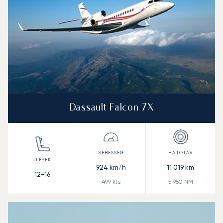
Dassault Falcon 7X
924
km/h
11 019
km
12-16
499
kts
5 950
NM