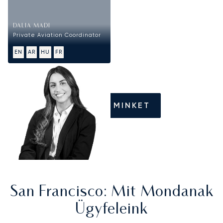
DALIA MADI
Private Aviation Coordinator
EN
AR
HU
FR
HÍVJON MINKET
San Francisco
: Mit Mondanak
Ügyfeleink