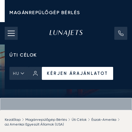
MAGÁNREPÜLŐGÉP BÉRLÉS
CHARTER ÁRAK
MAGÁNREPÜLŐGÉPEK
ÚTI CÉLOK
KÉRJEN ÁRAJÁNLATOT
HU
Kezdőlap
Magánrepülőgép Bérlés
Úti Célok
Észak-Amerika
az Amerikai Egyesült Államok (USA)