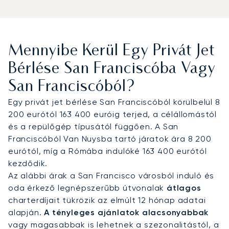
útitervéhez igazítjuk. Az utazás minden részletét,
a gourmet étkezéstől a kabin elrendezéséig, az
Ön igényeihez alakítjuk, legyen szó hatékony
munkavégzésről vagy pihenésről. Utazzon teljes
Mennyibe Kerül Egy Privát Jet
diszkrécióban és páratlan kényelemben, hogy
felfrissülve és felkészülten érkezzen a Moscone
Bérlése San Franciscóba Vagy
Centerben tartott eseményére.
San Franciscóból?
Tavaly több mint 8 000 járatot szerveztünk, ami
Egy privát jet bérlése San Franciscóból körülbelül 8
bizonyítja szakértelmünket. Ez az elkötelezettség
200 eurótól 163 400 euróig terjed, a célállomástól
biztosítja a nagy téttel bíró utazásokhoz
és a repülőgép típusától függően. A San
szükséges magabiztosságot, garantálva, hogy
Franciscóból Van Nuysba tartó járatok ára 8 200
San Franciscó-i útját a kezdetektől a végéig
eurótól, míg a Rómába indulóké 163 400 eurótól
teljes professzionalizmussal és a legmagasabb
kezdődik.
minőségi elvárások szerint kezeljük.
Az alábbi árak a San Francisco városból induló és
oda érkező legnépszerűbb útvonalak
átlagos
charterdíjait tükrözik az elmúlt 12 hónap adatai
alapján.
A tényleges ajánlatok alacsonyabbak
vagy magasabbak is lehetnek a szezonalitástól, a