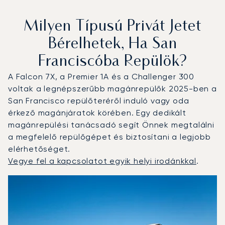
Milyen Típusú Privát Jetet
Bérelhetek, Ha San
Franciscóba Repülök?
A Falcon 7X, a Premier 1A és a Challenger 300
voltak a legnépszerűbb magánrepülők 2025-ben a
San Francisco repülőteréről induló vagy oda
érkező magánjáratok körében. Egy dedikált
magánrepülési tanácsadó segít Önnek megtalálni
a megfelelő repülőgépet és biztosítani a legjobb
elérhetőséget.
Vegye fel a kapcsolatot egyik helyi irodánkkal
.
San Francisco : A 3 legtöbbet repült repülőgép-típus a r
Repülőgép fotója
Repülőgép-típus
Ülőhelyek
Sebesség (km/h)
Sebesség (csomó)
Hatótávolság (km)
Hatótávolság (NM)