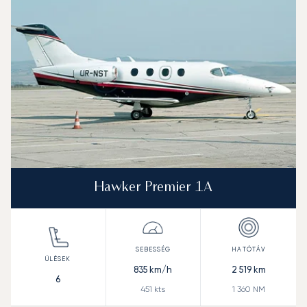
Hawker Premier 1A
835
km/h
2 519
km
6
451
kts
1 360
NM