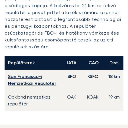
elsődleges kapuja. A belvárostól 21 km-re fekvő
repülőtér a privát jettel utazók számára azonnali
hozzáférést biztosít a legfontosabb technológiai
és pénzügyi központokhoz. A repülőtér
csúcskategóriás FBO-i és hatékony vámkezelése
kulcsfontosságú csomóponttá teszik az üzleti
repülések számára.
Repülőterek
IATA
ICAO
Dist.
San Francisco-i
SFO
KSFO
18 km
Nemzetközi Repülőtér
Oakland nemzetközi
OAK
KOAK
19 km
repülőtér