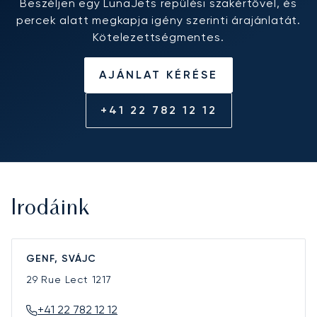
Beszéljen egy LunaJets repülési szakértővel, és
percek alatt megkapja igény szerinti árajánlatát.
Kötelezettségmentes.
AJÁNLAT KÉRÉSE
+41 22 782 12 12
Irodáink
GENF, SVÁJC
29 Rue Lect
1217
+41 22 782 12 12