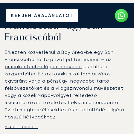
Béreljen magánrepülőt San
KÉRJEN ÁRAJÁNLATOT
Franciscóba vagy San
Franciscóból
Érkezzen közvetlenül a Bay Area-be egy San
Franciscóba tartó privát jet bérlésével – az
amerikai technológiai innováció
és kultúra
központjába. Ez az ikonikus kaliforniai város
egyaránt várja a pénzügyi negyedbe tartó
felsővezetőket és a világszínvonalú művészetet
vagy a közeli Napa-völgyet felfedező
luxusutazókat. Tökéletes helyszín a sorsdöntő
üzleti megbeszélésekhez és a feltöltődést ígérő
hosszú hétvégékhez.
mutass többet...
A LunaJets-szel a repülési tervet az Ön