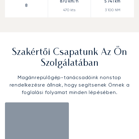
870
km/h
5 741
km
8
470
kts
3 100
NM
Szakértői Csapatunk Az Ön
Szolgálatában
Magánrepülőgép-tanácsadóink nonstop
rendelkezésre állnak, hogy segítsenek Önnek a
foglalási folyamat minden lépésében.