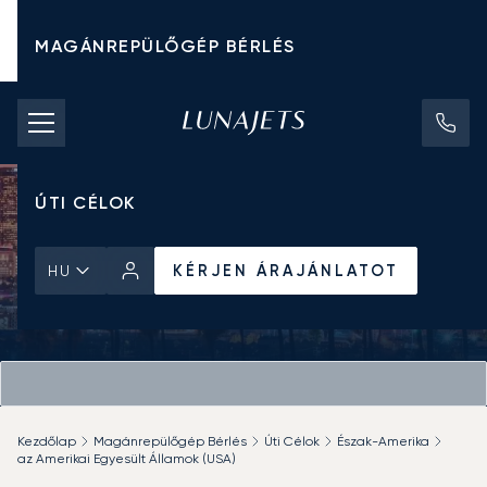
MAGÁNREPÜLŐGÉP BÉRLÉS
CHARTER ÁRAK
MAGÁNREPÜLŐGÉPEK
ÚTI CÉLOK
KÉRJEN ÁRAJÁNLATOT
HU
Kezdőlap
Magánrepülőgép Bérlés
Úti Célok
Észak-Amerika
az Amerikai Egyesült Államok (USA)