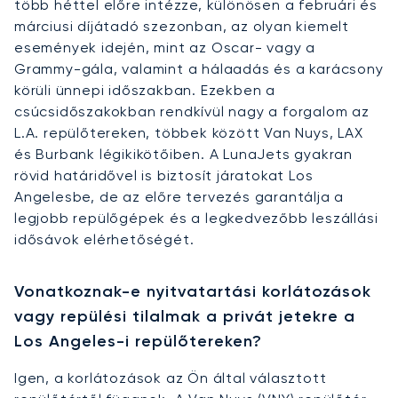
több héttel előre intézze, különösen a februári és
márciusi díjátadó szezonban, az olyan kiemelt
események idején, mint az Oscar- vagy a
Grammy-gála, valamint a hálaadás és a karácsony
körüli ünnepi időszakban. Ezekben a
csúcsidőszakokban rendkívül nagy a forgalom az
L.A. repülőtereken, többek között Van Nuys, LAX
és Burbank légikikötőiben. A LunaJets gyakran
rövid határidővel is biztosít járatokat Los
Angelesbe, de az előre tervezés garantálja a
legjobb repülőgépek és a legkedvezőbb leszállási
idősávok elérhetőségét.
Vonatkoznak-e nyitvatartási korlátozások
vagy repülési tilalmak a privát jetekre a
Los Angeles-i repülőtereken?
Igen, a korlátozások az Ön által választott