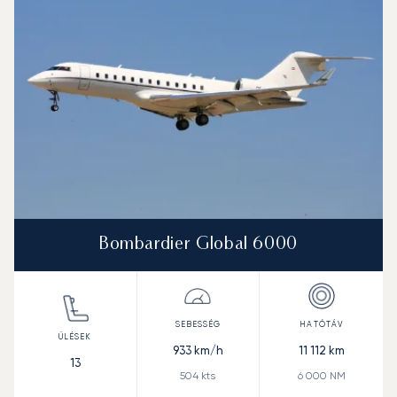
Bombardier Global 6000
933
km/h
11 112
km
13
504
kts
6 000
NM