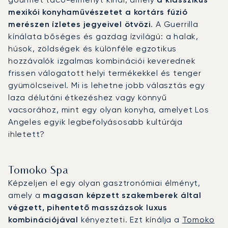
mexikói konyhaművészetet a kortárs fúzió
merészen ízletes jegyeivel ötvözi
. A Guerrilla
kínálata bőséges és gazdag ízvilágú: a halak,
húsok, zöldségek és különféle egzotikus
hozzávalók izgalmas kombinációi keverednek
frissen válogatott helyi termékekkel és tenger
gyümölcseivel. Mi is lehetne jobb választás egy
laza délutáni étkezéshez vagy könnyű
vacsorához, mint egy olyan konyha, amelyet Los
Angeles egyik legbefolyásosabb kultúrája
ihletett?
Tomoko Spa
Képzeljen el egy olyan gasztronómiai élményt,
amely a
magasan képzett szakemberek által
végzett, pihentető masszázsok luxus
kombinációjával
kényezteti. Ezt kínálja a
Tomoko