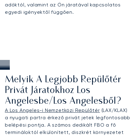
amelyet ügyfeleink az utazás minden
adóktól, valamint az Ön járatával kapcsolatos
szakaszában nagyra értékelnek. Los Angelesben
egyedi igényektől függően.
ez magában foglalja a járatok biztosítását a
kiemelt díjátadó szezonok idején, a gyors
transzferek megszervezését a nyüzsgő városban,
vagy a zökkenőmentes csatlakozást más észak-
amerikai és nemzetközi központokhoz.
Melyik A Legjobb Repülőtér
Privát Járatokhoz Los
Angelesbe/Los Angelesből?
A Los Angeles-i Nemzetközi Repülőtér
(LAX/KLAX)
a nyugati partra érkező privát jetek legfontosabb
belépési pontja. A számos dedikált FBO a fő
termináloktól elkülönített, diszkrét környezetet