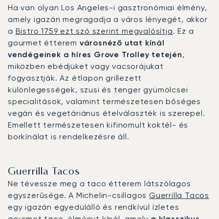
Ha van olyan Los Angeles-i gasztronómiai élmény,
amely igazán megragadja a város lényegét, akkor
a
Bistro 1759 ezt szó szerint megvalósítja
. Ez a
gourmet étterem
városnéző utat kínál
vendégeinek a híres Grove Trolley tetején
,
miközben ebédjüket vagy vacsorájukat
fogyasztják. Az étlapon grillezett
különlegességek, szusi és tenger gyümölcsei
specialitások, valamint természetesen bőséges
vegán és vegetáriánus ételválaszték is szerepel.
Emellett természetesen kifinomult koktél- és
borkínálat is rendelkezésre áll.
Guerrilla Tacos
Ne tévessze meg a taco étterem látszólagos
egyszerűsége. A Michelin-csillagos
Guerrilla Tacos
egy igazán egyedülálló és rendkívül ízletes
gourmet taco-élményt kínál, amely
a klasszikus