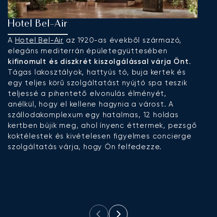
Hotel Bel-Air
S
A
Hotel Bel-Air
az 1920-as évekből származó,
S
elegáns mediterrán épületegyüttesében
v
kifinomult és diszkrét kiszolgálással várja Önt
.
g
Tágas lakosztályok, hattyús tó, buja kertek és
S
egy teljes körű szolgáltatást nyújtó spa teszik
E
teljessé a pihentető elvonulás élményét,
s
anélkül, hogy el kellene hagynia a várost. A
l
szállodakomplexum egy hatalmas, 12 holdas
é
kertben bújik meg, ahol ínyenc éttermek, pezsgő
kí
koktélestek és kivételesen figyelmes concierge
é
szolgáltatás várja, hogy Ön felfedezze.
Ö
e
S
ny
l