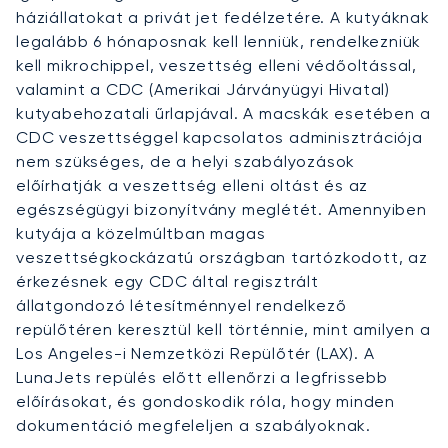
háziállatokat a privát jet fedélzetére. A kutyáknak
legalább 6 hónaposnak kell lenniük, rendelkezniük
kell mikrochippel, veszettség elleni védőoltással,
valamint a CDC (Amerikai Járványügyi Hivatal)
kutyabehozatali űrlapjával. A macskák esetében a
CDC veszettséggel kapcsolatos adminisztrációja
nem szükséges, de a helyi szabályozások
előírhatják a veszettség elleni oltást és az
egészségügyi bizonyítvány meglétét. Amennyiben
kutyája a közelmúltban magas
veszettségkockázatú országban tartózkodott, az
érkezésnek egy CDC által regisztrált
állatgondozó létesítménnyel rendelkező
repülőtéren keresztül kell történnie, mint amilyen a
Los Angeles-i Nemzetközi Repülőtér (LAX). A
LunaJets repülés előtt ellenőrzi a legfrissebb
előírásokat, és gondoskodik róla, hogy minden
dokumentáció megfeleljen a szabályoknak.