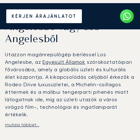
Béreljen magánrepülőt Los
KÉRJEN ÁRAJÁNLATOT
Angelesbe vagy Los
Angelesből
Utazzon magánrepülőgép bérléssel Los
Angelesbe, az
Egyesült Államok
szórakoztatóipari
fővárosába, amely a globális üzleti és kulturális
élet központja. A kikapcsolódás céljából érkezők a
Rodeo Drive luxusüzletei, a Michelin-csillagos
éttermek és a malibui tengerparti pihenés miatt
látogatnak ide, míg az üzleti utazók a város
virágzó film-, technológiai és ingatlaniparát
értékelik.
mutass többet...
A LunaJets Los Angeles legfontosabb privát
repülési csomópontjaira szervez járatokat. A
Van