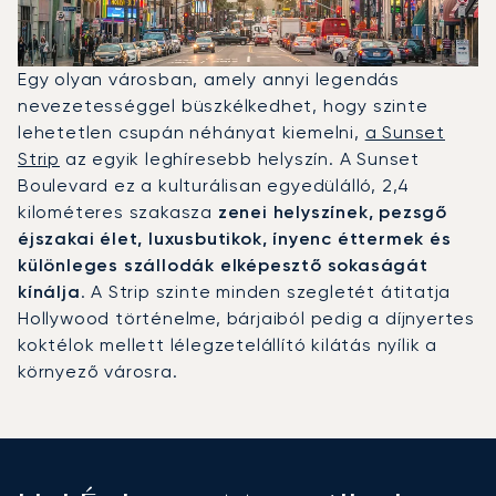
Egy olyan városban, amely annyi legendás
nevezetességgel büszkélkedhet, hogy szinte
lehetetlen csupán néhányat kiemelni,
a Sunset
Strip
az egyik leghíresebb helyszín. A Sunset
Boulevard ez a kulturálisan egyedülálló, 2,4
kilométeres szakasza
zenei helyszínek, pezsgő
éjszakai élet, luxusbutikok, ínyenc éttermek és
különleges szállodák elképesztő sokaságát
kínálja
. A Strip szinte minden szegletét átitatja
Hollywood történelme, bárjaiból pedig a díjnyertes
koktélok mellett lélegzetelállító kilátás nyílik a
környező városra.