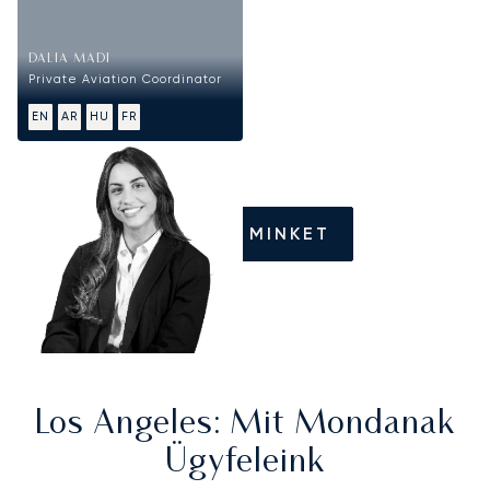
DALIA MADI
Private Aviation Coordinator
EN
AR
HU
FR
HÍVJON MINKET
Los Angeles
: Mit Mondanak
Ügyfeleink