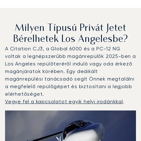
Milyen Típusú Privát Jetet
Bérelhetek Los Angelesbe?
A Citation CJ3, a Global 6000 és a PC-12 NG
voltak a legnépszerűbb magánrepülők 2025-ben a
Los Angeles repülőteréről induló vagy oda érkező
magánjáratok körében. Egy dedikált
magánrepülési tanácsadó segít Önnek megtalálni
a megfelelő repülőgépet és biztosítani a legjobb
elérhetőséget.
Vegye fel a kapcsolatot egyik helyi irodánkkal
.
Los Angeles : A 3 legtöbbet repült repülőgép-típus a rep
Repülőgép fotója
Repülőgép-típus
Ülőhelyek
Sebesség (km/h)
Sebesség (csomó)
Hatótávolság (km)
Hatótávolság (NM)