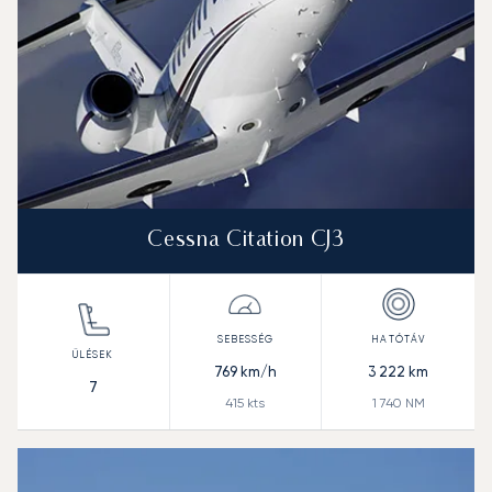
Cessna Citation CJ3
769
km/h
3 222
km
7
415
kts
1 740
NM