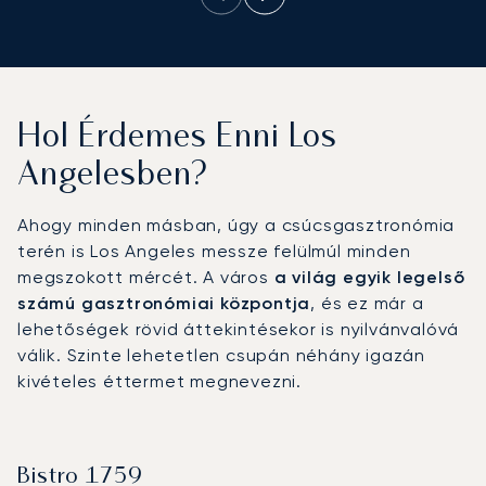
Hol Érdemes Enni Los
Angelesben?
Ahogy minden másban, úgy a csúcsgasztronómia
terén is Los Angeles messze felülmúl minden
megszokott mércét. A város
a világ egyik legelső
számú gasztronómiai központja
, és ez már a
lehetőségek rövid áttekintésekor is nyilvánvalóvá
válik. Szinte lehetetlen csupán néhány igazán
kivételes éttermet megnevezni.
Bistro 1759