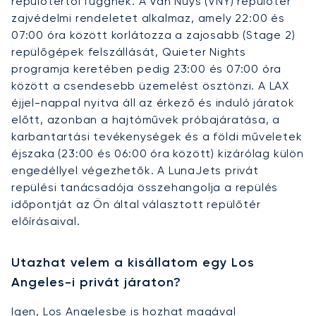
repülőtértől függnek. A Van Nuys (VNY) repülőtér
zajvédelmi rendeletet alkalmaz, amely 22:00 és
07:00 óra között korlátozza a zajosabb (Stage 2)
repülőgépek felszállását, Quieter Nights
programja keretében pedig 23:00 és 07:00 óra
között a csendesebb üzemelést ösztönzi. A LAX
éjjel-nappal nyitva áll az érkező és induló járatok
előtt, azonban a hajtóművek próbajáratása, a
karbantartási tevékenységek és a földi műveletek
éjszaka (23:00 és 06:00 óra között) kizárólag külön
engedéllyel végezhetők. A LunaJets privát
repülési tanácsadója összehangolja a repülés
időpontját az Ön által választott repülőtér
előírásaival.
Utazhat velem a kisállatom egy Los
Angeles-i privát járaton?
Igen, Los Angelesbe is hozhat magával