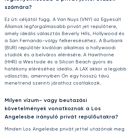
számára?
Ez úti céljától függ. A Van Nuys (VNY) az Egyesült
Államok legforgalmasabb privát jet repülőtere,
amely ideális választás Beverly Hills, Hollywood és
a San Fernando-völgy felkereséséhez. A Burbank
(BUR) repülőtér kiválóan alkalmas a hollywoodi
stúdiók és a belváros elérésére. A Hawthorne
(HHR) a Westside és a Silicon Beach gyors és
hatékony eléréséhez ideális. A LAX akkor a legjobb
választás, amennyiben Ön egy hosszú távú
menetrend szerinti járathoz csatlakozik.
Milyen vízum- vagy beutazási
követelmények vonatkoznak a Los
Angelesbe irányuló privát repülőutakra?
Minden Los Angelesbe privát jettel utazónak meg