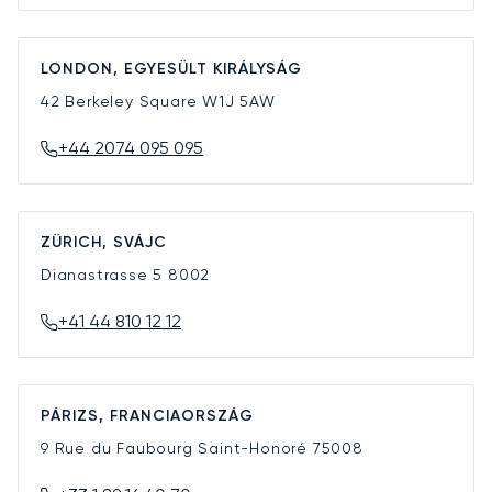
LONDON, EGYESÜLT KIRÁLYSÁG
42 Berkeley Square
W1J 5AW
+44 2074 095 095
ZÜRICH, SVÁJC
Dianastrasse 5
8002
+41 44 810 12 12
PÁRIZS, FRANCIAORSZÁG
9 Rue du Faubourg Saint-Honoré
75008