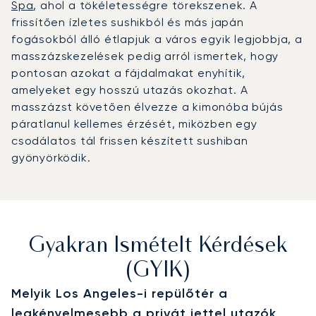
Spa
, ahol a tökéletességre törekszenek. A
frissítően ízletes sushikból és más japán
fogásokból álló étlapjuk a város egyik legjobbja, a
masszázskezelések pedig arról ismertek, hogy
pontosan azokat a fájdalmakat enyhítik,
amelyeket egy hosszú utazás okozhat. A
masszázst követően élvezze a kimonóba bújás
páratlanul kellemes érzését, miközben egy
csodálatos tál frissen készített sushiban
gyönyörködik.
Gyakran Ismételt Kérdések
(GYIK)
Melyik Los Angeles-i repülőtér a
legkényelmesebb a privát jettel utazók