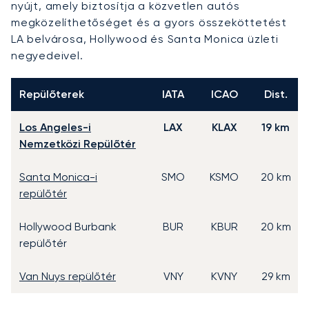
nyújt, amely biztosítja a közvetlen autós
megközelíthetőséget és a gyors összeköttetést
LA belvárosa, Hollywood és Santa Monica üzleti
negyedeivel.
Repülőterek
IATA
ICAO
Dist.
Los Angeles-i
LAX
KLAX
19 km
Nemzetközi Repülőtér
Santa Monica-i
SMO
KSMO
20 km
repülőtér
Hollywood Burbank
BUR
KBUR
20 km
repülőtér
Van Nuys repülőtér
VNY
KVNY
29 km