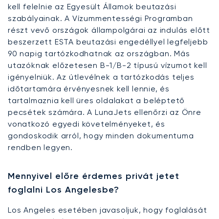
kell felelnie az Egyesült Államok beutazási
szabályainak. A Vízummentességi Programban
részt vevő országok állampolgárai az indulás előtt
beszerzett ESTA beutazási engedéllyel legfeljebb
90 napig tartózkodhatnak az országban. Más
utazóknak előzetesen B-1/B-2 típusú vízumot kell
igényelniük. Az útlevélnek a tartózkodás teljes
időtartamára érvényesnek kell lennie, és
tartalmaznia kell üres oldalakat a beléptető
pecsétek számára. A LunaJets ellenőrzi az Önre
vonatkozó egyedi követelményeket, és
gondoskodik arról, hogy minden dokumentuma
rendben legyen.
Mennyivel előre érdemes privát jetet
foglalni Los Angelesbe?
Los Angeles esetében javasoljuk, hogy foglalását