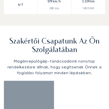
519
km/h
3 339
km
6-7
280
kts
1 803
NM
Szakértői Csapatunk Az Ön
Szolgálatában
Magánrepülőgép-tanácsadóink nonstop
rendelkezésre állnak, hogy segítsenek Önnek a
foglalási folyamat minden lépésében.