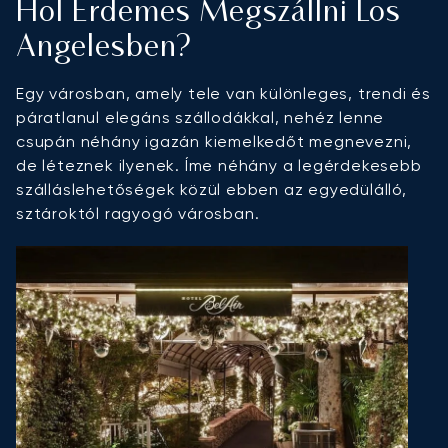
Hol Érdemes Megszállni Los
Angelesben?
Egy városban, amely tele van különleges, trendi és
páratlanul elegáns szállodákkal, nehéz lenne
csupán néhány igazán kiemelkedőt megnevezni,
de léteznek ilyenek. Íme néhány a legérdekesebb
szálláslehetőségek közül ebben az egyedülálló,
sztároktól ragyogó városban.