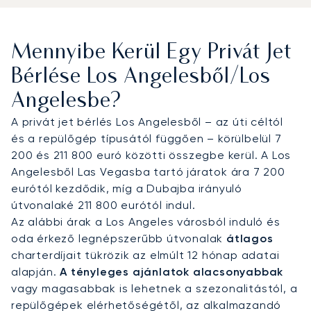
Nuys (VNY)
, a világ egyik legforgalmasabb privát
repülőtere, Hollywood és Beverly Hills kedvelt
választása. Az
LAX
ideális a nemzetközi
Mennyibe Kerül Egy Privát Jet
csatlakozásokhoz, és külön privát terminálokkal
rendelkezik. A
Burbank (BUR)
repülőtér Hollywood
Bérlése Los Angelesből/Los
és a filmstúdiók közelségét kínálja, míg a
Santa
Angelesbe?
Monica (SMO)
főként a West LA-hez közeli könnyű
repülőgépeket szolgálja ki. Mindegyik repülőtér
A privát jet bérlés Los Angelesből – az úti céltól
világszínvonalú FBO szolgáltatásokat nyújt, és
és a repülőgép típusától függően – körülbelül 7
transzfert biztosítunk Beverly Hills-i szállodákhoz,
200 és 211 800 euró közötti összegbe kerül. A Los
magánbirtokokhoz vagy tengerparti
Angelesből Las Vegasba tartó járatok ára 7 200
üdülőhelyekhez, helikopteres összeköttetéssel
eurótól kezdődik, míg a Dubajba irányuló
Malibu, Orange County és más távolabbi
útvonalaké 211 800 eurótól indul.
célpontok felé.
Az alábbi árak a Los Angeles városból induló és
oda érkező legnépszerűbb útvonalak
átlagos
Két évtizedes szakértelmével a LunaJets az
charterdíjait tükrözik az elmúlt 12 hónap adatai
Argus® tanúsítvánnyal rendelkező biztonságot
alapján.
A tényleges ajánlatok alacsonyabbak
átlátható és rugalmas charter megoldásokkal
vagy magasabbak is lehetnek a szezonalitástól, a
ötvözi. Diszkréciót és megbízhatóságot nyújtunk,
repülőgépek elérhetőségétől, az alkalmazandó