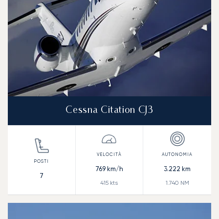
Cessna Citation CJ3
769
km/h
3.222
km
7
415
kts
1.740
NM