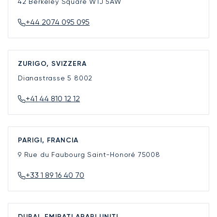
42 Berkeley Square
W1J 5AW
+44 2074 095 095
ZURIGO, SVIZZERA
Dianastrasse 5
8002
+41 44 810 12 12
PARIGI, FRANCIA
9 Rue du Faubourg Saint-Honoré
75008
+33 1 89 16 40 70
DUBAI, EMIRATI ARABI UNITI