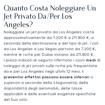
Hollywood e Beverly Hills.
LAX
è l'ideale per i
Quanto Costa Noleggiare Un
collegamenti internazionali, grazie ai suoi terminal
privati dedicati.
Burbank (BUR)
offre la vicinanza a
Jet Privato Da/per Los
Hollywood e agli studios, mentre
Santa Monica
Angeles?
(SMO)
si rivolge principalmente ad aeromobili
leggeri vicino a West LA. Ogni aeroporto offre
Noleggiare un jet privato da Los Angeles costa
servizi FBO di livello mondiale e organizziamo
approssimativamente da 7.200 € a 211.800 €, a
transfer verso gli hotel di Beverly Hills, tenute
seconda della destinazione e del tipo di jet. I voli
private o resort sulla costa, con collegamenti in
da Los Angeles a Las Vegas partono da 7.200 €,
elicottero per Malibu, Orange County e altre
mentre le rotte per Dubai iniziano da 211.800 €.
destinazioni.
I prezzi indicati di seguito riflettono i costi
medi
di
noleggio di jet privati sulle rotte più frequentate
Con due decenni di esperienza, LunaJets combina
da e per Los Angeles negli ultimi 12 mesi.
I
la sicurezza certificata Argus® con soluzioni di
preventivi effettivi possono essere inferiori
o
noleggio trasparenti e flessibili. Garantiamo la
superiori a seconda della stagionalità, della
discrezione e l'affidabilità che i nostri clienti si
disponibilità degli aeromobili, delle tasse
aspettano in ogni fase del viaggio. A Los Angeles,
applicabili e delle eventuali esigenze specifiche
questo significa assicurare voli durante le stagioni
del Suo volo.
dei premi più importanti, organizzare rapidi