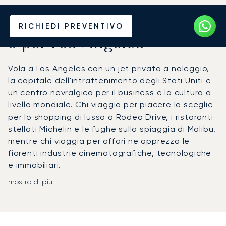
Noleggia un Jet Privato da
RICHIEDI PREVENTIVO
o per Los Angeles
Vola a Los Angeles con un jet privato a noleggio,
la capitale dell'intrattenimento degli
Stati Uniti
e
un centro nevralgico per il business e la cultura a
livello mondiale. Chi viaggia per piacere la sceglie
per lo shopping di lusso a Rodeo Drive, i ristoranti
stellati Michelin e le fughe sulla spiaggia di Malibu,
mentre chi viaggia per affari ne apprezza le
fiorenti industrie cinematografiche, tecnologiche
e immobiliari.
mostra di più...
LunaJets organizza voli per i principali scali di
aviazione privata di Los Angeles.
Van Nuys (VNY)
,
uno degli aeroporti per jet privati più trafficati al
mondo, è la scelta preferita per chi si dirige a