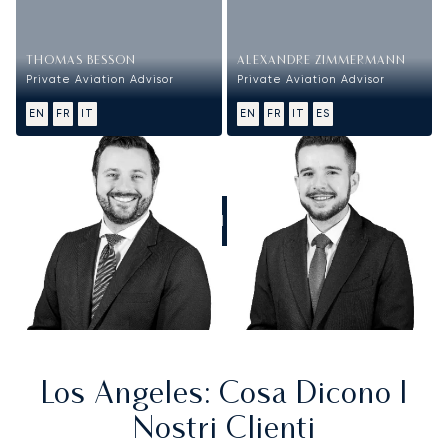
THOMAS BESSON
ALEXANDRE ZIMMERMANN
Private Aviation Advisor
Private Aviation Advisor
EN
FR
IT
EN
FR
IT
ES
CHIAMATECI
Los Angeles
: Cosa Dicono I
Nostri Clienti