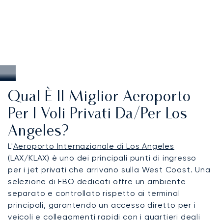
transfer nel trafficato panorama cittadino o
garantire collegamenti impeccabili con altri hub
nordamericani e internazionali.
Qual È Il Miglior Aeroporto
Per I Voli Privati Da/per Los
Angeles?
L'
Aeroporto Internazionale di Los Angeles
(LAX/KLAX) è uno dei principali punti di ingresso
per i jet privati che arrivano sulla West Coast. Una
selezione di FBO dedicati offre un ambiente
separato e controllato rispetto ai terminal
principali, garantendo un accesso diretto per i
veicoli e collegamenti rapidi con i quartieri degli