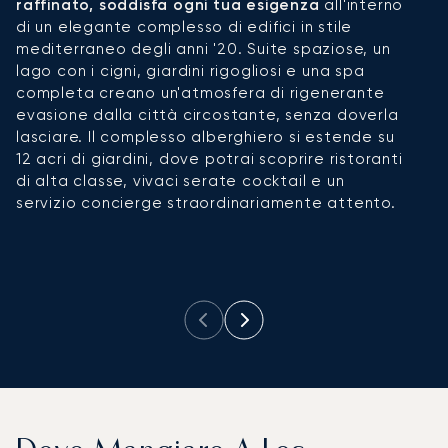
raffinato, soddisfa ogni tua esigenza
all'interno
p
di un elegante complesso di edifici in stile
vi
mediterraneo degli anni '20. Suite spaziose, un
B
lago con i cigni, giardini rigogliosi e una spa
r
completa creano un'atmosfera di rigenerante
e 
evasione dalla città circostante, senza doverla
ri
lasciare. Il complesso alberghiero si estende su
a
12 acri di giardini, dove potrai scoprire ristoranti
A
di alta classe, vivaci serate cocktail e un
c
servizio concierge straordinariamente attento.
t
i
sp