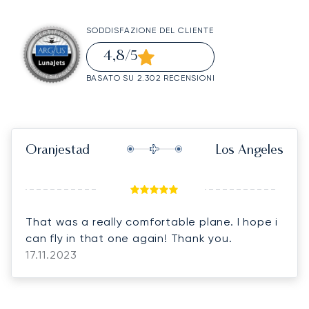
SODDISFAZIONE DEL CLIENTE
4,8
/5
BASATO SU 2.302 RECENSIONI
Oranjestad
Los Angeles
That was a really comfortable plane. I hope i
can fly in that one again! Thank you.
17.11.2023