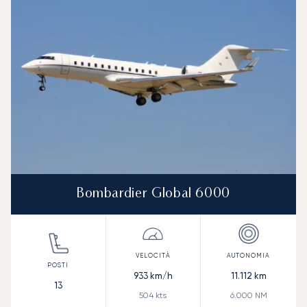
Bombardier Global 6000
933
km/h
11.112
km
13
504
kts
6.000
NM