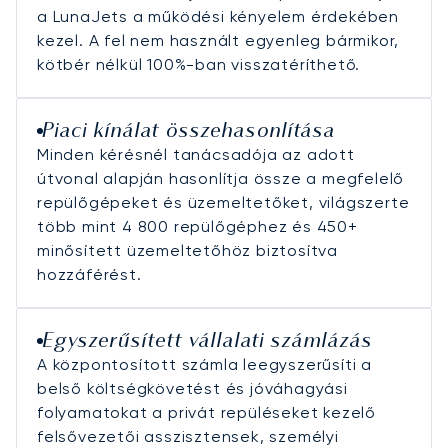
a LunaJets a működési kényelem érdekében
kezel. A fel nem használt egyenleg bármikor,
kötbér nélkül 100%-ban visszatéríthető.
Piaci kínálat összehasonlítása
Minden kérésnél tanácsadója az adott
útvonal alapján hasonlítja össze a megfelelő
repülőgépeket és üzemeltetőket, világszerte
több mint 4 800 repülőgéphez és 450+
minősített üzemeltetőhöz biztosítva
hozzáférést.
Egyszerűsített vállalati számlázás
A központosított számla leegyszerűsíti a
belső költségkövetést és jóváhagyási
folyamatokat a privát repüléseket kezelő
felsővezetői asszisztensek, személyi