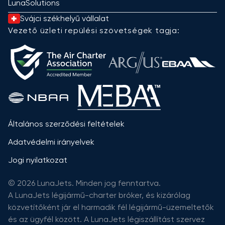
LunaSolutions
Svájci székhelyű vállalat
Vezető üzleti repülési szövetségek tagja:
Általános szerződési feltételek
Adatvédelmi irányelvek
Jogi nyilatkozat
© 2026 LunaJets. Minden jog fenntartva.
A LunaJets légijármű-charter bróker, és kizárólag
közvetítőként jár el harmadik fél légijármű-üzemeltetők
és az ügyfél között. A LunaJets légiszállítást szervez