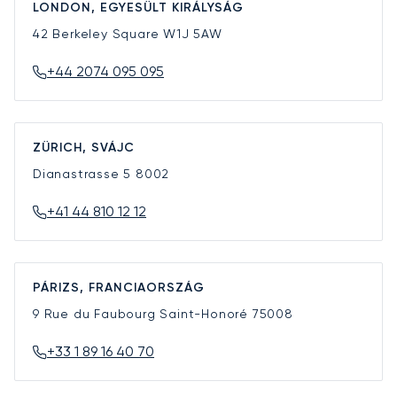
LONDON, EGYESÜLT KIRÁLYSÁG
42 Berkeley Square
W1J 5AW
+44 2074 095 095
ZÜRICH, SVÁJC
Dianastrasse 5
8002
+41 44 810 12 12
PÁRIZS, FRANCIAORSZÁG
9 Rue du Faubourg Saint-Honoré
75008
+33 1 89 16 40 70