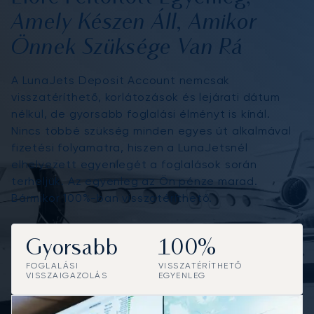
Amely Készen Áll, Amikor
Önnek Szüksége Van Rá
A LunaJets Deposit Account nemcsak
visszatéríthető, korlátozások és lejárati dátum
nélkül, de gyorsabb foglalási élményt is kínál.
Nincs többé szükség minden egyes út alkalmával
fizetési folyamatra, hiszen a LunaJetsnél
elhelyezett egyenlegét a foglalások során
terheljük. Az egyenleg az Ön pénze marad.
Bármikor 100%-ban visszatéríthető.
Gyorsabb
100%
FOGLALÁSI
VISSZATÉRÍTHETŐ
VISSZAIGAZOLÁS
EGYENLEG