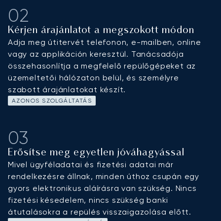
02
Kérjen árajánlatot a megszokott módon
Adja meg útitervét telefonon, e-mailben, online
vagy az applikáción keresztül. Tanácsadója
összehasonlítja a megfelelő repülőgépeket az
üzemeltetői hálózaton belül, és személyre
szabott árajánlatokat készít.
AZONOS SZOLGÁLTATÁS
03
Erősítse meg egyetlen jóváhagyással
Mivel ügyféladatai és fizetési adatai már
rendelkezésre állnak, minden úthoz csupán egy
gyors elektronikus aláírásra van szükség. Nincs
fizetési késedelem, nincs szükség banki
átutalásokra a repülés visszaigazolása előtt.