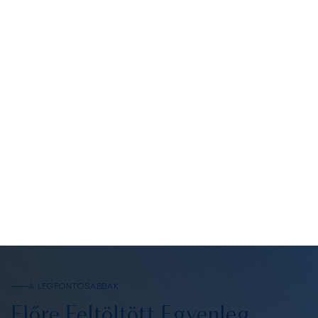
100%
VISSZATÉRÍTHETŐ EGYENLEG
2x Gyorsabb
FOGLALÁSI FOLYAMAT
-20% Adminisztrációs Teher
REPÜLŐNKÉNT
A LEGFONTOSABBAK
Előre Feltöltött Egyenleg,