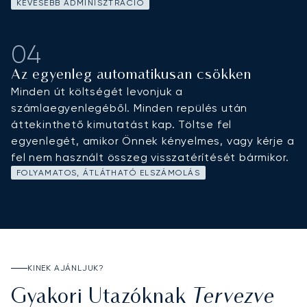
KEVESEBB ADMINISZTRÁCIÓ
04
Az egyenleg automatikusan csökken
Minden út költségét levonjuk a
számlaegyenlegéből. Minden repülés után
áttekinthető kimutatást kap. Töltse fel
egyenlegét, amikor Önnek kényelmes, vagy kérje a
fel nem használt összeg visszatérítését bármikor.
FOLYAMATOS, ÁTLÁTHATÓ ELSZÁMOLÁS
KINEK AJÁNLJUK?
Tervezve
Gyakori Utazóknak