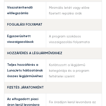
Visszatérítendő
Minimális letét vagy előre
előlegszámla
fizetett repülési órák
FOGLALÁSI FOLYAMAT
Egyszerűsített
A program szokásos
visszaigazolások
visszaigazolási folyamata
HOZZÁFÉRÉS A LÉGIJÁRMŰVEKHEZ
Teljes hozzáférés a
Korlátozott a légijármű
LunaJets hálózatának
kategóriája és a program
összes légijárművéhez
feltételei szerint
FIZETÉS JÁRATONKÉNT
Az elfogadott piaci
Fix óradíjon kerül levonásra az
áron kerül levonásra