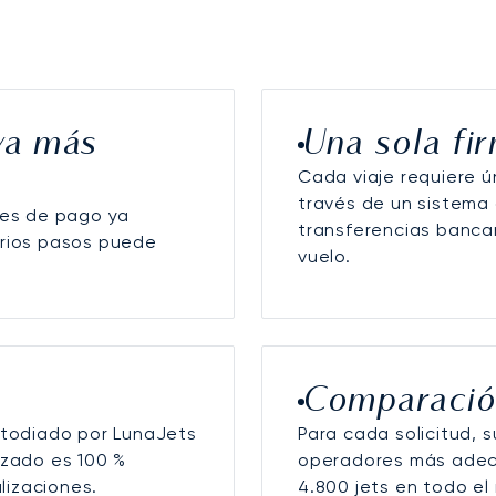
va más
Una sola fi
Cada viaje requiere ú
través de un sistema d
ones de pago ya
transferencias bancar
arios pasos puede
vuelo.
Comparació
ustodiado por LunaJets
Para cada solicitud, 
izado es 100 %
operadores más adecu
lizaciones.
4.800 jets en todo e