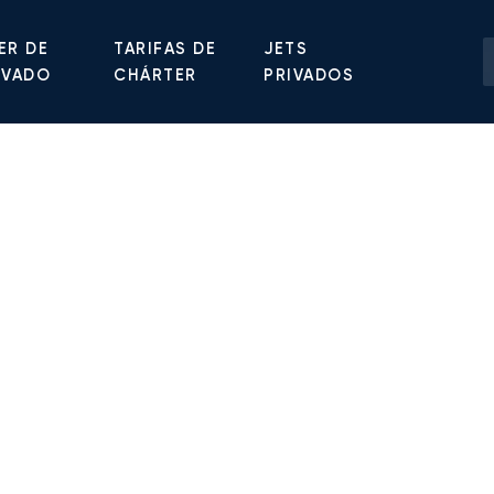
ER DE
TARIFAS DE
JETS
IVADO
CHÁRTER
PRIVADOS
orativos. Realice un solo
a: cada viaje se deduce de
gestión es más sencilla y sus
o.