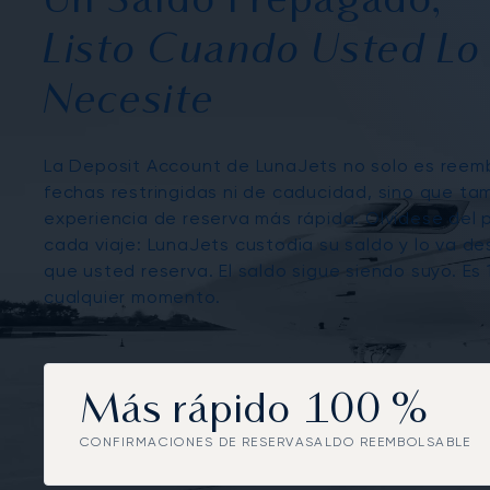
Un Saldo Prepagado,
Listo Cuando Usted Lo
Necesite
La Deposit Account de LunaJets no solo es reemb
fechas restringidas ni de caducidad, sino que ta
experiencia de reserva más rápida. Olvídese del
cada viaje: LunaJets custodia su saldo y lo va 
que usted reserva. El saldo sigue siendo suyo. Es
cualquier momento.
Más rápido
100 %
CONFIRMACIONES DE RESERVA
SALDO REEMBOLSABLE