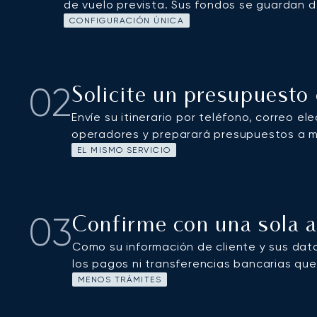
de vuelo prevista. Sus fondos se guardan 
CONFIGURACIÓN ÚNICA
02
Solicite un presupuest
Envíe su itinerario por teléfono, correo e
operadores y preparará presupuestos a 
EL MISMO SERVICIO
03
Confirme con una sola 
Como su información de cliente y sus dato
los pagos ni transferencias bancarias que
MENOS TRÁMITES