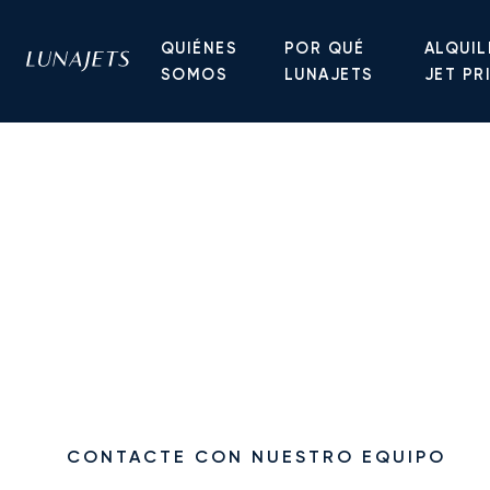
QUIÉNES
POR QUÉ
ALQUIL
SOMOS
LUNAJETS
JET PR
VUELE SIN COMPLICACIONES
Deposit Account
Diseñada para viajeros frecuentes y clientes corp
pago por adelantado y vuele las veces que quier
su saldo. Las confirmaciones son más rápidas, la 
fondos son 100 % reembolsables en todo moment
CONTACTE CON NUESTRO EQUIPO