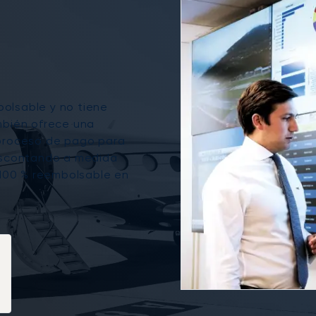
olsable y no tiene
mbién ofrece una
 proceso de pago para
descontando a medida
 100 % reembolsable en