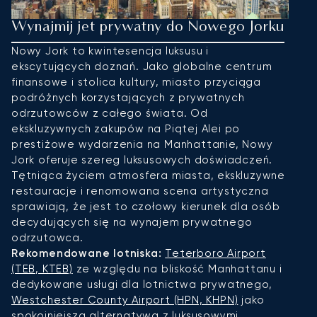
Wynajmij jet prywatny do Nowego Jorku
W
Nowy Jork to kwintesencja luksusu i
M
ekscytujących doznań. Jako globalne centrum
ż
finansowe i stolica kultury, miasto przyciąga
o
podróżnych korzystających z prywatnych
p
odrzutowców z całego świata. Od
c
ekskluzywnych zakupów na Piątej Alei po
p
prestiżowe wydarzenia na Manhattanie, Nowy
za
Jork oferuje szereg luksusowych doświadczeń.
d
Tętniąca życiem atmosfera miasta, ekskluzywne
ś
restauracje i renomowana scena artystyczna
M
sprawiają, że jest to czołowy kierunek dla osób
p
decydujących się na wynajem prywatnego
w
odrzutowca.
R
Rekomendowane lotniska:
Teterboro Airport
Ex
(TEB, KTEB)
ze względu na bliskość Manhattanu i
w
dedykowane usługi dla lotnictwa prywatnego,
b
Westchester County Airport (HPN, KHPN)
jako
Ai
spokojniejsza alternatywa z luksusowymi
in