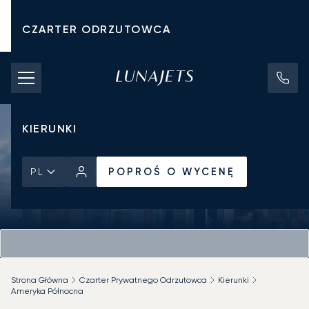
CZARTER ODRZUTOWCA
KOSZTY CZARTERU
PRYWATNE ODRZUTOWCE
KIERUNKI
POPROŚ O WYCENĘ
PL
Strona Główna
Czarter Prywatnego Odrzutowca
Kierunki
Ameryka Północna