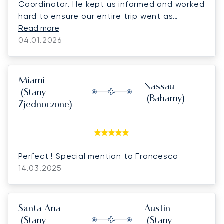
Coordinator. He kept us informed and worked
hard to ensure our entire trip went as
planned even when faced with challenges
Read more
from Owners changing their minds and the US
04.01.2026
military action in Venezuela affecting
congestion.
Miami
Nassau
(Stany
(Bahamy)
Zjednoczone)
Perfect ! Special mention to Francesca
14.03.2025
Santa Ana
Austin
(Stany
(Stany