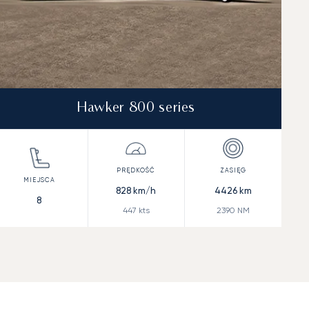
Hawker 800 series
828
km/h
4426
km
8
447
kts
2390
NM