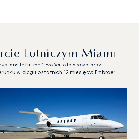
rcie Lotniczym Miami
ystans lotu, możliwości lotniskowe oraz
unku w ciągu ostatnich 12 miesięcy: Embraer
u