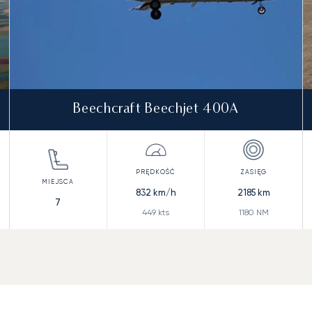
Beechcraft Beechjet 400A
832
km/h
2185
km
7
449
kts
1180
NM