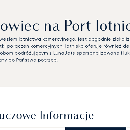
owiec na Port lotn
e węzłem lotnictwa komercyjnego, jest dogodnie zlokal
tki połączeń komercyjnych, lotnisko oferuje również 
sobom podróżującym z LunaJets spersonalizowane i l
wany do Państwa potrzeb.
luczowe Informacje