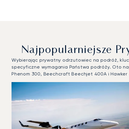
Najpopularniejsze P
Wybierając prywatny odrzutowiec na podróż, klucz
specyficzne wymagania Państwa podróży. Oto naj
Phenom 300, Beechcraft Beechjet 400A i Hawker 
Port lotniczy Miami : 3 najpopularniejsze modele statk
Zdjęcie samolotu
Model samolotu
Miejsca
Prędkość (km/h)
Prędkość (węzły)
Zasięg (km)
Zasięg (NM)