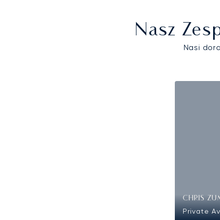
Nasz Zesp
Nasi dor
CHRIS Z
Private Av