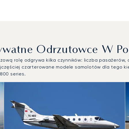
rywatne Odrzutowce W Po
ową rolę odgrywa kilka czynników: liczba pasażerów, d
częściej czarterowane modele samolotów dla tego kier
800 series.
ów powietrznych według liczby operacji lotniczych w 2025 rok