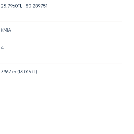
25.796011, -80.289751
KMIA
4
3967
m (
13 016
ft)