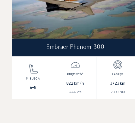
Embraer Phenom 300
822
km/h
3723
km
6-8
444
kts
2010
NM