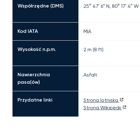
Współrzędne (DMS)
25° 47′ 6″ N, 80° 17′ 4″ W
Kod IATA
MIA
Wysokość n.p.m.
2 m (8 ft)
Nawierzchnia
Asfalt
pasa(ów)
Przydatne linki
Strona lotniska
Strona Wikipedii