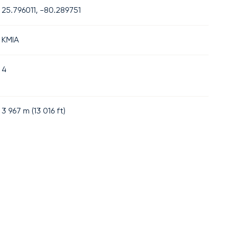
25.796011, -80.289751
KMIA
4
3 967
m (
13 016
ft)