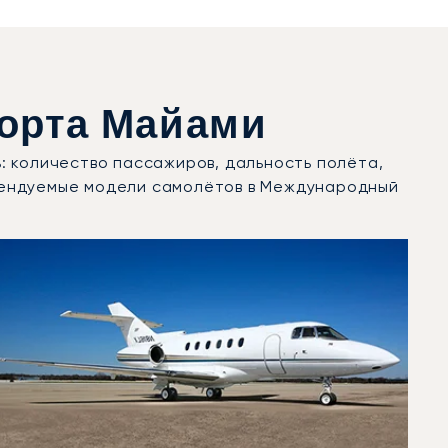
орта Майами
: количество пассажиров, дальность полёта,
рендуемые модели самолётов в Международный
вижений в 2025 году