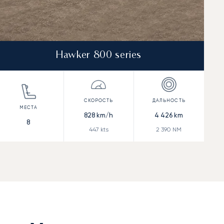
Hawker 800 series
828
km/h
4 426
km
8
447
kts
2 390
NM