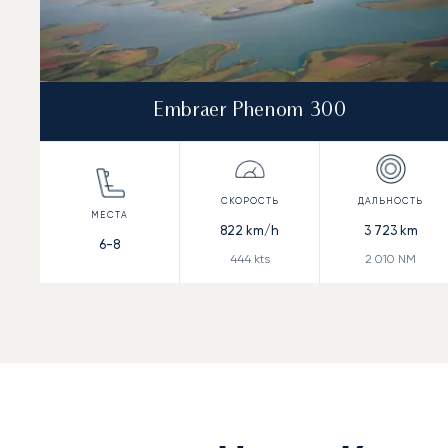
Embraer Phenom 300
822
km/h
3 723
km
6-8
444
kts
2 010
NM