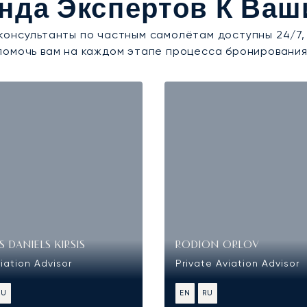
нда Экспертов К Ваш
консультанты по частным самолётам доступны 24/7,
помочь вам на каждом этапе процесса бронирования
 DANIELS KIRSIS
RODION ORLOV
iation Advisor
Private Aviation Advisor
RU
EN
RU