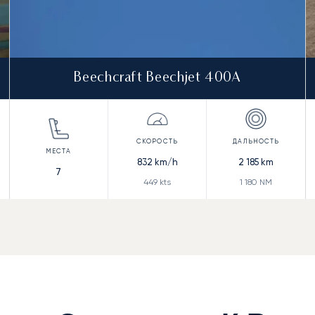
Beechcraft Beechjet 400A
832
km/h
2 185
km
7
449
kts
1 180
NM