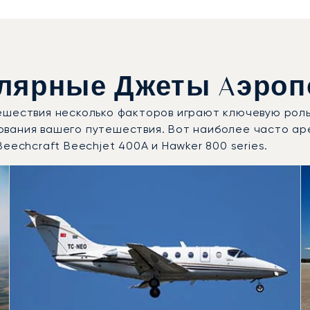
лярные Джеты Aэроп
ешествия несколько факторов играют ключевую роль
ования вашего путешествия. Вот наиболее часто а
eechcraft Beechjet 400A и Hawker 800 series.
ребованные модели воздушных судов по числу полётных д
Места
Дальность (км)