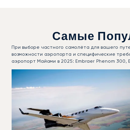
Самые Попу
При выборе частного самолёта для вашего пут
возможности аэропорта и специфические треб
аэропорт Майами в 2025: Embraer Phenom 300, B
Международный аэропорт Майами : 3 наиболее вост
Фото воздушного судна
Модель воздушного судна
Скорость (км/ч)
Скорость (узлы)
Дальность (NM)