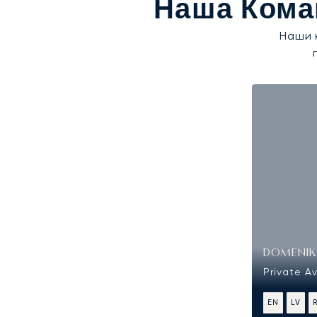
Наша Кома
Наши 
DOMENIKS
Private Av
EN
LV