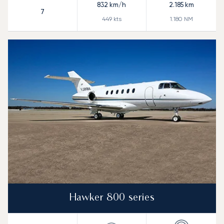
832
km/h
2.185
km
7
449
kts
1.180
NM
Hawker 800 series