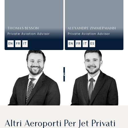
THOMAS BESSON
ALEXANDRE ZIMMERMANN
Private Aviation Advisor
Private Aviation Advisor
EN
FR
IT
EN
FR
IT
ES
CALL US
Altri Aeroporti Per Jet Privati