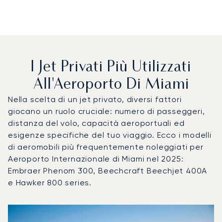
I Jet Privati Più Utilizzati
All'Aeroporto Di Miami
Nella scelta di un jet privato, diversi fattori
giocano un ruolo cruciale: numero di passeggeri,
distanza del volo, capacità aeroportuali ed
esigenze specifiche del tuo viaggio. Ecco i modelli
di aeromobili più frequentemente noleggiati per
Aeroporto Internazionale di Miami nel 2025:
Embraer Phenom 300, Beechcraft Beechjet 400A
e Hawker 800 series.
Aeroporto Internazionale di Miami : I 3 modelli di aeromobil
Foto dell'aeromobile
Modello di aeromobile
Posti
Velocità (km/h)
Velocità (nodi)
Autonomia (