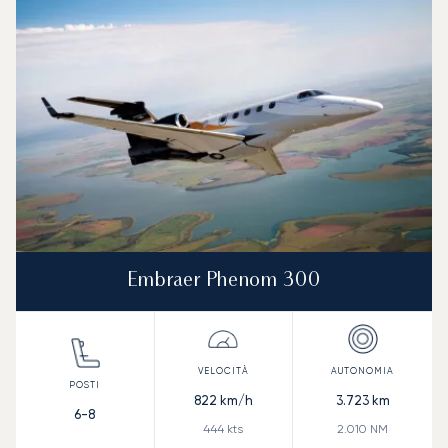
Autonomia (NM)
Embraer Phenom 300
822
km/h
3.723
km
6-8
444
kts
2.010
NM