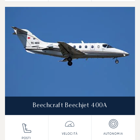
Beechcraft Beechjet 400A