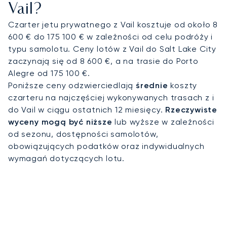
Vail?
transfery VIP do ośrodka. LunaJets zajmie się
Państwa rezerwacjami i organizacją transportu,
Czarter jetu prywatnego z Vail kosztuje od około 8
jak również logistyką związaną ze specjalnymi
600 € do 175 100 € w zależności od celu podróży i
życzeniami, takimi jak podróż ze sprzętem
typu samolotu. Ceny lotów z Vail do Salt Lake City
narciarskim i snowboardowym czy na przykład z
zaczynają się od 8 600 €, a na trasie do Porto
psem.
Alegre od 175 100 €.
Poniższe ceny odzwierciedlają
średnie
koszty
Lot wyczarterowanym prywatnym odrzutowcem
czarteru na najczęściej wykonywanych trasach z i
nad największym ośrodkiem wypoczynkowym w
do Vail w ciągu ostatnich 12 miesięcy.
Rzeczywiste
Stanach Zjednoczonych oferuje wspaniałe widoki
wyceny mogą być niższe
lub wyższe w zależności
na Góry Skaliste i zachwycające otoczenie
od sezonu, dostępności samolotów,
przyrodnicze Vail. Wynajmij odrzutowiec z
obowiązujących podatków oraz indywidualnych
LunaJets i ciesz się wymarzonym urlopem na
wymagań dotyczących lotu.
nartach!