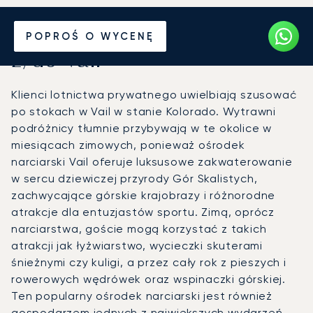
Wynajmij jet prywatny
POPROŚ O WYCENĘ
z/do Vail
Klienci lotnictwa prywatnego uwielbiają szusować
po stokach w Vail w stanie Kolorado. Wytrawni
podróżnicy tłumnie przybywają w te okolice w
miesiącach zimowych, ponieważ ośrodek
narciarski Vail oferuje luksusowe zakwaterowanie
w sercu dziewiczej przyrody Gór Skalistych,
zachwycające górskie krajobrazy i różnorodne
atrakcje dla entuzjastów sportu. Zimą, oprócz
narciarstwa, goście mogą korzystać z takich
atrakcji jak łyżwiarstwo, wycieczki skuterami
śnieżnymi czy kuligi, a przez cały rok z pieszych i
rowerowych wędrówek oraz wspinaczki górskiej.
Ten popularny ośrodek narciarski jest również
gospodarzem jednych z największych wydarzeń