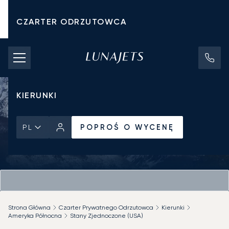
CZARTER ODRZUTOWCA
KOSZTY CZARTERU
PRYWATNE ODRZUTOWCE
KIERUNKI
POPROŚ O WYCENĘ
PL
Strona Główna
Czarter Prywatnego Odrzutowca
Kierunki
Ameryka Północna
Stany Zjednoczone (USA)