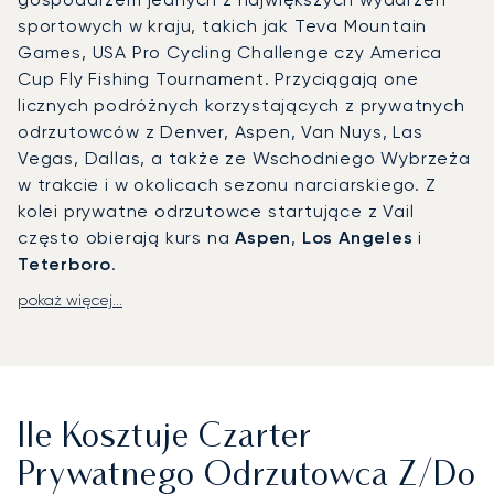
sportowych w kraju, takich jak Teva Mountain
Games, USA Pro Cycling Challenge czy America
Cup Fly Fishing Tournament. Przyciągają one
licznych podróżnych korzystających z prywatnych
odrzutowców z Denver, Aspen, Van Nuys, Las
Vegas, Dallas, a także ze Wschodniego Wybrzeża
w trakcie i w okolicach sezonu narciarskiego. Z
kolei prywatne odrzutowce startujące z Vail
często obierają kurs na
Aspen
,
Los Angeles
i
Teterboro
.
pokaż więcej...
Zaplanuj czarter jetu prywatnego do Vail
z
osobistym wsparciem naszych Doradców.
Znajdziemy prywatny samolot, który spełni
Państwa oczekiwania,
w bezkonkurencyjnych
cenach
. Nasz zespół jest dostępny 24/7, aby
Ile Kosztuje Czarter
pomóc Państwu zarezerwować prywatne loty na
lotnisko
Eagle County Regional Airport (EGE)
,
Prywatnego Odrzutowca Z/do
znane również jako Eagle Vail Airport, a także