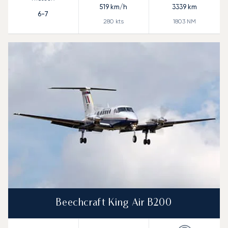
519
km/h
3339
km
6-7
280
kts
1803
NM
Beechcraft King Air B200