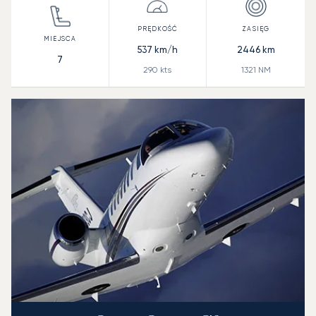
537
km/h
2446
km
7
290
kts
1321
NM