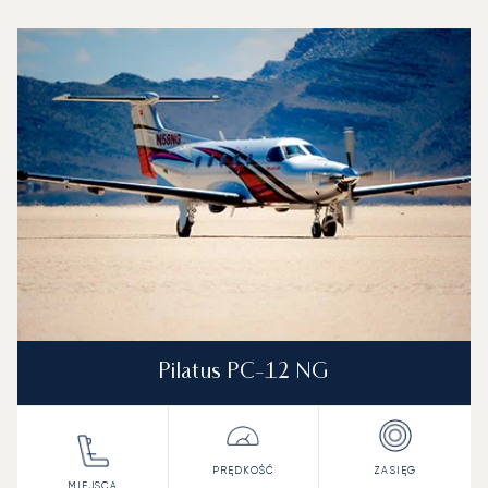
Baza lotnicza Joint Base Andrews : 3 najpopularniejsze m
Zdjęcie samolotu
Model samolotu
Miejsca
Prędkość (km/h)
Prędkość (węzły)
Zasięg (km)
Zasięg (NM)
Pilatus PC-12 NG