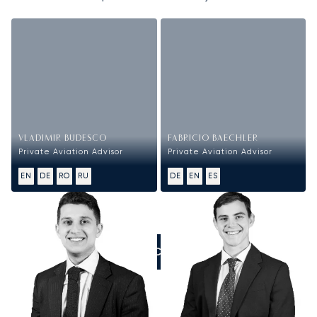
VLADIMIR BUDESCO
FABRICIO BAECHLER
Private Aviation Advisor
Private Aviation Advisor
EN
DE
RO
RU
DE
EN
ES
ZADZWOŃCIE DO NAS