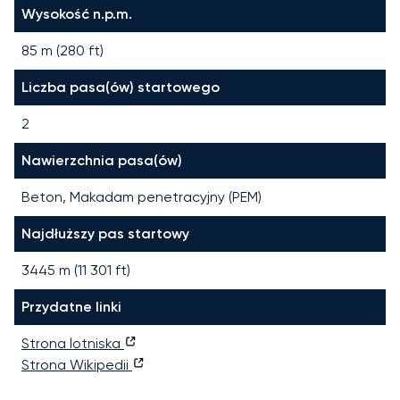
Wysokość n.p.m.
85 m (280 ft)
Liczba pasa(ów) startowego
2
Nawierzchnia pasa(ów)
Beton, Makadam penetracyjny (PEM)
Najdłuższy pas startowy
3445
m (
11 301
ft)
Przydatne linki
Strona lotniska
Strona Wikipedii