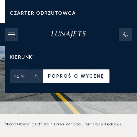
CZARTER ODRZUTOWCA
KOSZTY CZARTERU
PRYWATNE ODRZUTOWCE
KIERUNKI
POPROŚ O WYCENĘ
PL
Strona Główna
Lotniska
Baza lotnicza Joint Base Andrews