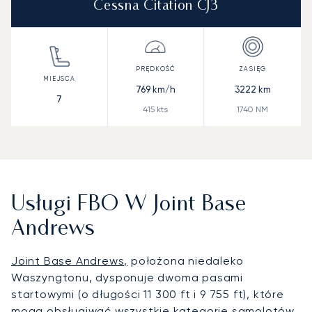
Cessna Citation CJ3
769
km/h
3222
km
7
415
kts
1740
NM
Usługi FBO W Joint Base
Andrews
Joint Base Andrews,
położona niedaleko
Waszyngtonu, dysponuje dwoma pasami
startowymi (o długości 11 300 ft i 9 755 ft), które
mogą obsługiwać wszystkie kategorie samolotów,