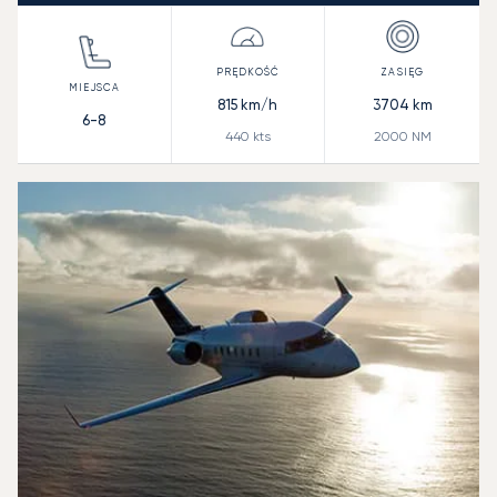
815
km/h
3704
km
6-8
440
kts
2000
NM