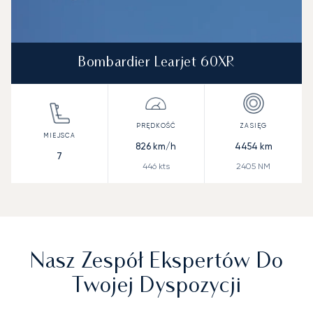
Bombardier Learjet 60XR
826
km/h
4454
km
7
446
kts
2405
NM
Nasz Zespół Ekspertów Do
Twojej Dyspozycji