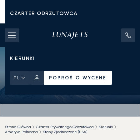
CZARTER ODRZUTOWCA
KOSZTY CZARTERU
PRYWATNE ODRZUTOWCE
KIERUNKI
POPROŚ O WYCENĘ
PL
Strona Główna
Czarter Prywatnego Odrzutowca
Kierunki
Ameryka Północna
Stany Zjednoczone (USA)