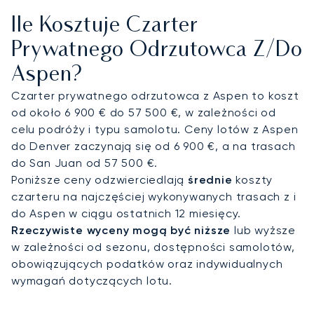
pracować lub odpoczywać w absolutnej
Ile Kosztuje Czarter
prywatności. Skrupulatnie dbamy o każdy
szczegół, gwarantując, że na miejscu wylądują
Prywatnego Odrzutowca Z/do
Państwo wypoczęci i gotowi na niezapomniane
Aspen?
chwile w stylu ski-in/ski-out w The Little Nell.
Czarter prywatnego odrzutowca z Aspen to koszt
LunaJets posiada udokumentowane
od około 6 900 € do 57 500 €, w zależności od
doświadczenie w organizacji lotów na lotniska
celu podróży i typu samolotu. Ceny lotów z Aspen
uchodzące za wyjątkowo wymagające. Ta
do Denver zaczynają się od 6 900 €, a na trasach
specjalistyczna wiedza jest kluczowa przy
do San Juan od 57 500 €.
obsłudze skomplikowanych, wysoko położonych
Poniższe ceny odzwierciedlają
średnie
koszty
destynacji, dzięki czemu Państwa przylot do
czarteru na najczęściej wykonywanych trasach z i
Aspen zostanie zrealizowany z najwyższą precyzją
do Aspen w ciągu ostatnich 12 miesięcy.
i pełnym poczuciem bezpieczeństwa.
Rzeczywiste wyceny mogą być niższe
lub wyższe
w zależności od sezonu, dostępności samolotów,
obowiązujących podatków oraz indywidualnych
wymagań dotyczących lotu.