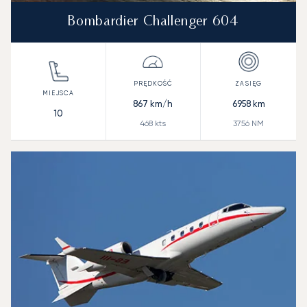
Bombardier Challenger 604
867
km/h
6958
km
10
468
kts
3756
NM