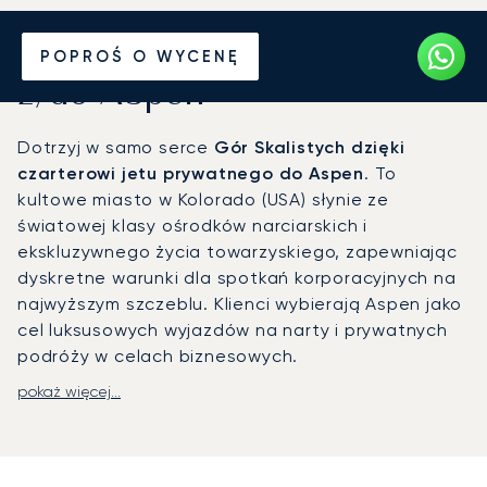
Wynajmij jet prywatny
POPROŚ O WYCENĘ
z/do Aspen
Dotrzyj w samo serce
Gór Skalistych dzięki
czarterowi jetu prywatnego do Aspen
. To
kultowe miasto w Kolorado (USA) słynie ze
światowej klasy ośrodków narciarskich i
ekskluzywnego życia towarzyskiego, zapewniając
dyskretne warunki dla spotkań korporacyjnych na
najwyższym szczeblu. Klienci wybierają Aspen jako
cel luksusowych wyjazdów na narty i prywatnych
podróży w celach biznesowych.
pokaż więcej...
Państwa podróż z
LunaJets jest w pełni
dopasowana do indywidualnego planu
,
zapewniając całkowitą elastyczność. Na
pokładzie wybranego samolotu mogą Państwo