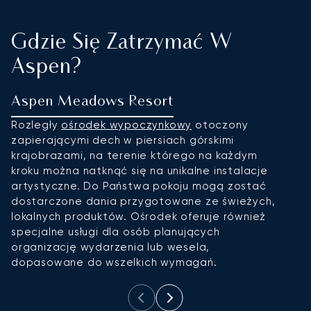
Gdzie Się Zatrzymać W
Aspen?
Aspen Meadows Resort
T
Rozległy
ośrodek wypoczynkowy
otoczony
T
zapierającymi dech w piersiach górskimi
w
krajobrazami, na terenie którego na każdym
ws
kroku można natknąć się na unikalne instalacje
u
artystyczne. Do Państwa pokoju mogą zostać
mi
dostarczone dania przygotowane ze świeżych,
p
lokalnych produktów. Ośrodek oferuje również
specjalne usługi dla osób planujących
organizację wydarzenia lub wesela,
dopasowane do wszelkich wymagań.