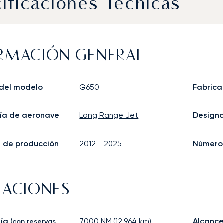
ificaciones Técnicas
RMACIÓN GENERAL
del modelo
G650
Fabrica
ía de aeronave
Long Range Jet
Design
in de producción
2012
-
2025
Número 
TACIONES
ía
7000
NM (
12.964
km)
Alcance
(con reservas