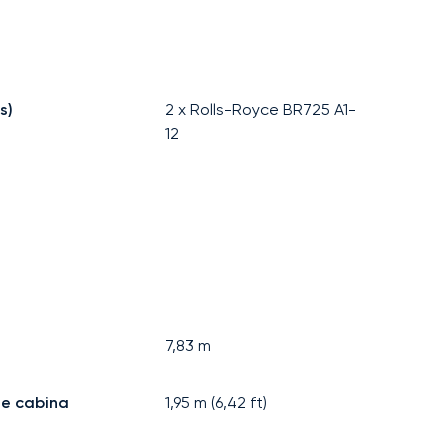
s)
2 x Rolls-Royce BR725 A1-
12
7,83
m
de cabina
1,95
m (
6,42
ft)