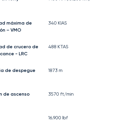
dad máxima de
340
KIAS
ión – VMO
ad de crucero de
488
KTAS
lcance - LRC
ia de despegue
1873
m
n de ascenso
3570
ft/min
16.900
lbf