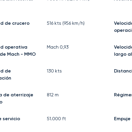
d de crucero
516
kts (
956
km/h)
Veloci
operac
ad operativa
Mach
0,93
Velocid
de Mach - MMO
largo a
ad de
130
kts
Distanc
ación
a de aterrizaje
812
m
Régime
o
 servicio
51.000
ft
Empuje