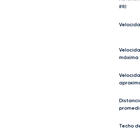
IFR)
Velocida
Velocid
máxima 
Velocid
aproxim
Distanci
promedi
Techo de