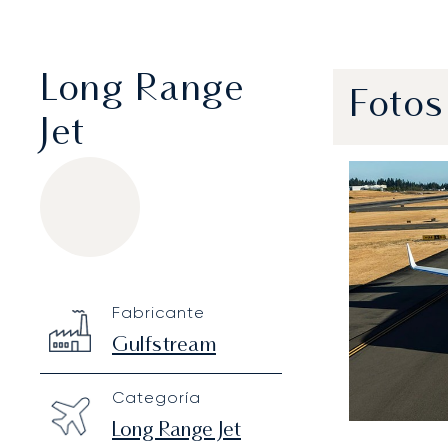
Long Range
Fotos
Jet
Gulfstream G650
Specification
Value
Fabricante
Technical specifications
Gulfstream
Categoría
Long Range Jet