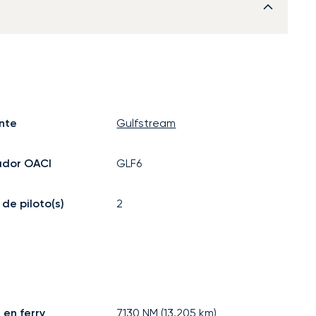
nte
Gulfstream
ador OACI
GLF6
de piloto(s)
2
 en ferry
7130
NM (
13.205
km)