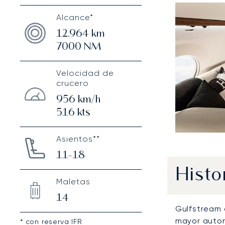
Alcance*
12.964
km
7000
NM
Velocidad de
crucero
956
km/h
516
kts
Asientos**
11-18
Histo
Maletas
14
Gulfstream 
mayor auton
* con reserva IFR