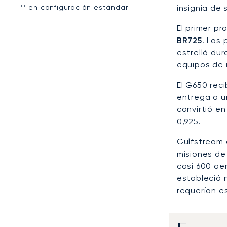
** en configuración estándar
insignia de 
El primer p
BR725
. Las
estrelló du
equipos de 
El G650 reci
entrega a un
convirtió en
0,925.
Gulfstream a
misiones de
casi 600 ae
estableció 
requerían e