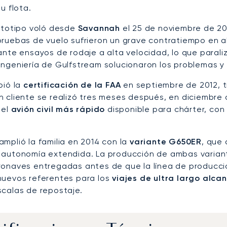
su flota.
rototipo voló desde
Savannah
el 25 de noviembre de 20
 pruebas de vuelo sufrieron un grave contratiempo en a
rante ensayos de rodaje a alta velocidad, lo que paral
ingeniería de Gulfstream solucionaron los problemas y
bió la
certificación de la FAA
en septiembre de 2012, tr
 cliente se realizó tres meses después, en diciembre d
 el
avión civil más rápido
disponible para chárter, co
mplió la familia en 2014 con la
variante G650ER
, que
 autonomía extendida. La producción de ambas varia
ronaves entregadas antes de que la línea de producció
nuevos referentes para los
viajes de ultra largo alca
scalas de repostaje.