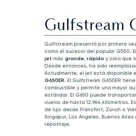
Gulfstream
Gulfstream presentó por primera vez
como el sucesor del popular G550. 
jet
más
grande
,
rápido
y caro que l
Desde entonces, ha sido reemplazad
Actualmente, el jet está disponible
G650ER
. El Gulfstream G650ER tien
combustible y permite una mayor au
estándar. El G650 puede transporta
vuelos de hasta 12.964 kilómetros. Es
de lujo desde Fráncfort, Zúrich o Vi
Singapur, Los Ángeles, Buenos Aires
repostaje.