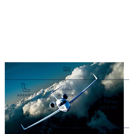
GV
ASIENTOS
VELOCIDAD
AUTONOMÍA
488
kts
12.038
km
13-15
904
km/h
6500
NM