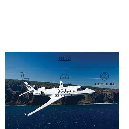
G150
ASIENTOS
VELOCIDAD
AUTONOMÍA
475
kts
5535
km
6-8
880
km/h
2988
NM