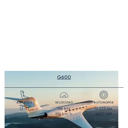
G600
ASIENTOS
VELOCIDAD
AUTONOMÍA
516
kts
12.223
km
13-17
956
km/h
6600
NM