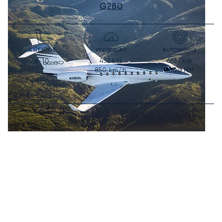
G280
ASIENTOS
VELOCIDAD
AUTONOMÍA
459
kts
6667
km
8-10
850
km/h
3600
NM