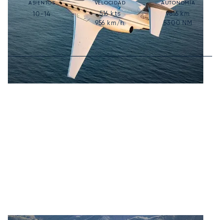
ASIENTOS
VELOCIDAD
AUTONOMÍA
516
kts
9816
km
10-14
956
km/h
5300
NM