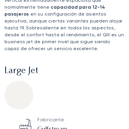
vertical extremadamente espaciosa que
normalmente tiene
capacidad para 12-14
pasajeros
en su configuración de asientos
ejecutiva, aunque ciertas variantes pueden alojar
hasta 19. Sobresaliente en todos los aspectos,
desde el confort hasta el rendimiento, el GIII es un
business jet de primer nivel que sigue siendo
capaz de ofrecer un servicio excelente.
Large Jet
Gulfstream G-III
Specification
Value
Fabricante
Technical specifications