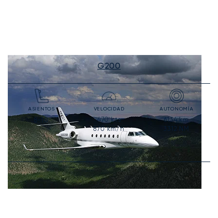
G200
ASIENTOS
VELOCIDAD
AUTONOMÍA
470
kts
6134
km
8-10
870
km/h
3312
NM