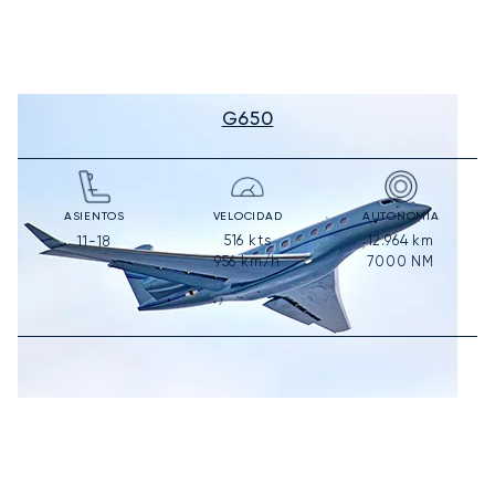
G650
ASIENTOS
VELOCIDAD
AUTONOMÍA
516
kts
12.964
km
11-18
956
km/h
7000
NM