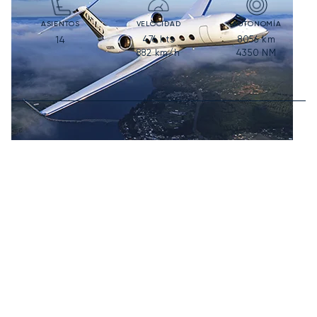
ASIENTOS
VELOCIDAD
AUTONOMÍA
476
kts
8056
km
14
882
km/h
4350
NM