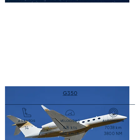
G350
ASIENTOS
VELOCIDAD
AUTONOMÍA
476
kts
7038
km
14
882
km/h
3800
NM