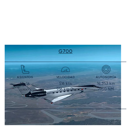
G700
ASIENTOS
VELOCIDAD
AUTONOMÍA
516
kts
14.353
km
13-16
956
km/h
7750
NM