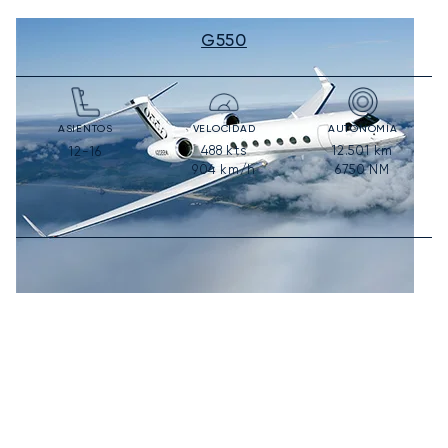
G550
ASIENTOS
VELOCIDAD
AUTONOMÍA
488
kts
12.501
km
12-16
904
km/h
6750
NM