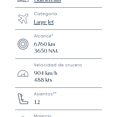
Gulfstream
Categoría
Large Jet
Alcance*
6760
km
3650
NM
Velocidad de crucero
904
km/h
488
kts
Asientos**
12
Maletas