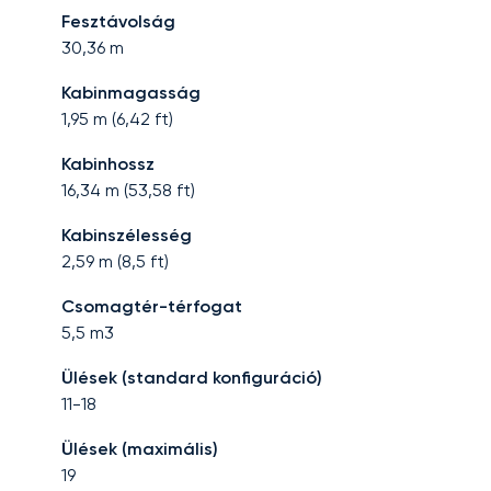
Fesztávolság
30,36
m
Kabinmagasság
1,95
m (
6,42
ft)
Kabinhossz
16,34
m (
53,58
ft)
Kabinszélesség
2,59
m (
8,5
ft)
Csomagtér-térfogat
5,5
m3
Ülések (standard konfiguráció)
11-18
Ülések (maximális)
19