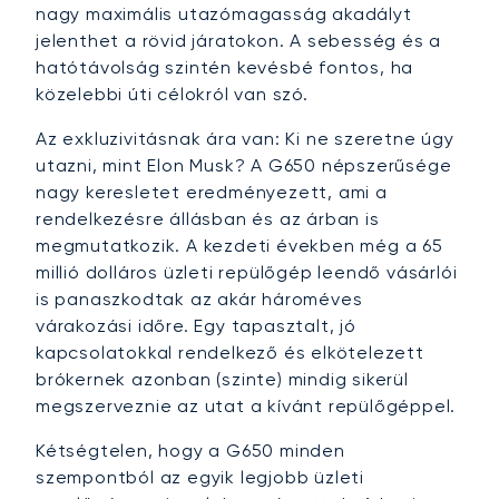
nagy maximális utazómagasság akadályt
jelenthet a rövid járatokon. A sebesség és a
hatótávolság szintén kevésbé fontos, ha
közelebbi úti célokról van szó.
Az exkluzivitásnak ára van: Ki ne szeretne úgy
utazni, mint Elon Musk? A G650 népszerűsége
nagy keresletet eredményezett, ami a
rendelkezésre állásban és az árban is
megmutatkozik. A kezdeti években még a 65
millió dolláros üzleti repülőgép leendő vásárlói
is panaszkodtak az akár hároméves
várakozási időre. Egy tapasztalt, jó
kapcsolatokkal rendelkező és elkötelezett
brókernek azonban (szinte) mindig sikerül
megszerveznie az utat a kívánt repülőgéppel.
Kétségtelen, hogy a G650 minden
szempontból az egyik legjobb üzleti