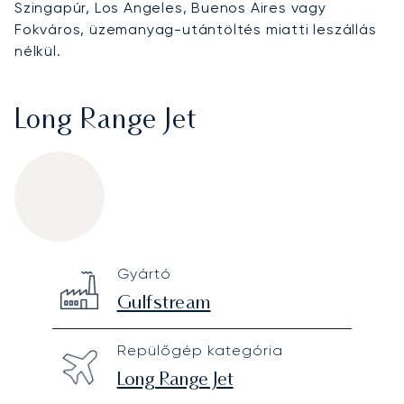
Szingapúr, Los Angeles, Buenos Aires vagy
Fokváros, üzemanyag-utántöltés miatti leszállás
nélkül.
Long Range Jet
Gulfstream G650
Specification
Value
Gyártó
Technical specifications
Gulfstream
Repülőgép kategória
Long Range Jet