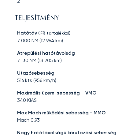
2
TELJESÍTMÉNY
Hatótáv
(IFR tartalékkal)
7 000
NM (
12 964
km)
Átrepülési hatótávolság
7 130
NM (
13 205
km)
Utazósebesség
516
kts (
956
km/h)
Maximális üzemi sebesség – VMO
340
KIAS
Max Mach működési sebesség - MMO
Mach
0,93
Nagy hatótávolságú körutazási sebesség