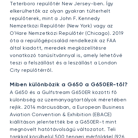
Teterboro repülőtér New Jersey-ben. Így
elkerülhetők az olyan gyakran túlterhelt
repülőterek, mint a John F. Kennedy
Nemzetközi Repülőtér (New York) vagy az
O'Hare Nemzetközi Repülőtér (Chicago). 2019
óta a repülőgépcsalád rendelkezik az FAA
által kiadott, meredek megközelítésre
vonatkozó tanúsítvánnyal is, amely lehetővé
teszi a felszállást és a leszállást a London
City repülőtérről.
Miben különbözik a G650 a G650ER-től?
A G650 és a Gulfstream G650ER közötti fő
különbség az üzemanyagtartályok méretében
rejlik. 2014 márciusában, a European Business
Aviation Convention & Exhibition (EBACE)
kiállításon jelentették be a G650ER-t mint
megnövelt hatótávolságú változatot. Teli
tankkal körülbelül 500 tengeri mérfölddel (926