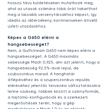
hosszú távú küldetéseken mutatkozik meg,
ahol az utasok számára több órát takaríthat
meg a lassabb versenytársakhoz képest, így
ideális az időérzékeny, kontinenseken átívelő
üzleti utazásokhoz.
Képes a G650 elérni a
hangsebességet?
Nem, a Gulfstream G650 nem képes elérni a
hangsebességet. A G650 maximális
sebessége Mach 0,925, ami azt jelenti, hogy a
hangsebesség 92,5%-ával repül, de
szubszonikus marad. A hanghatár
átlépéséhez és a szuperszonikus repülés
eléréséhez jelentős tervezési változtatásokra
lenne szükség, többek között a szárnyformák,
a hajtómű-konfigurációk és a szerkezeti
megerősítések terén, hogy a gép
megbirkózzon a Mach 1,0 és az afeletti