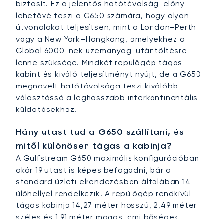
biztosít. Ez a jelentős hatótávolság-előny
lehetővé teszi a G650 számára, hogy olyan
útvonalakat teljesítsen, mint a London–Perth
vagy a New York–Hongkong, amelyekhez a
Global 6000-nek üzemanyag-utántöltésre
lenne szüksége. Mindkét repülőgép tágas
kabint és kiváló teljesítményt nyújt, de a G650
megnövelt hatótávolsága teszi kiválóbb
választássá a leghosszabb interkontinentális
küldetésekhez.
Hány utast tud a G650 szállítani, és
mitől különösen tágas a kabinja?
A Gulfstream G650 maximális konfigurációban
akár 19 utast is képes befogadni, bár a
standard üzleti elrendezésben általában 14
ülőhellyel rendelkezik. A repülőgép rendkívül
tágas kabinja 14,27 méter hosszú, 2,49 méter
széles és 1,91 méter magas, ami bőséges