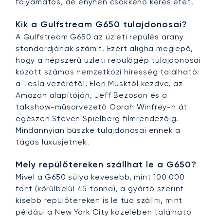
folyamatos, de enyhén csökkenő keresletet.
Kik a Gulfstream G650 tulajdonosai?
A Gulfstream G650 az üzleti repülés arany
standardjának számít. Ezért aligha meglepő,
hogy a népszerű üzleti repülőgép tulajdonosai
között számos nemzetközi híresség található:
a Tesla vezérétől, Elon Musktól kezdve, az
Amazon alapítóján, Jeff Bezoson és a
talkshow-műsorvezető Oprah Winfrey-n át
egészen Steven Spielberg filmrendezőig.
Mindannyian büszke tulajdonosai ennek a
tágas luxusjetnek.
Mely repülőtereken szállhat le a G650?
Mivel a G650 súlya kevesebb, mint 100 000
font (körülbelül 45 tonna), a gyártó szerint
kisebb repülőtereken is le tud szállni, mint
például a New York City közelében található