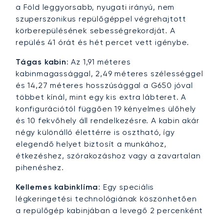
a Föld leggyorsabb, nyugati irányú, nem
szuperszonikus repülőgéppel végrehajtott
körberepülésének sebességrekordját. A
repülés 41 órát és hét percet vett igénybe.
Tágas kabin
: Az 1,91 méteres
kabinmagassággal, 2,49 méteres szélességgel
és 14,27 méteres hosszúsággal a G650 jóval
többet kínál, mint egy kis extra lábteret. A
konfigurációtól függően 19 kényelmes ülőhely
és 10 fekvőhely áll rendelkezésre. A kabin akár
négy különálló élettérre is osztható, így
elegendő helyet biztosít a munkához,
étkezéshez, szórakozáshoz vagy a zavartalan
pihenéshez.
Kellemes kabinklíma
: Egy speciális
légkeringetési technológiának köszönhetően
a repülőgép kabinjában a levegő 2 percenként