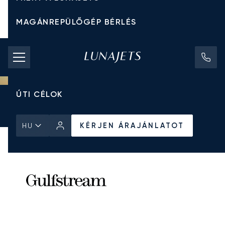
MAGÁNREPÜLŐGÉP BÉRLÉS
CHARTER ÁRAK
MAGÁNREPÜLŐGÉPEK
ÚTI CÉLOK
Kezdőlap
Minden Magánrepülőgép
Gulfstream
G650
KÉRJEN ÁRAJÁNLATOT
KÉRJEN ÁRAJÁNLATOT
HU