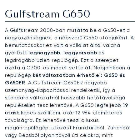
Gulfstream G650
A Gulfstream 2008-ban mutatta be a G650-et a
nagyközönségnek, a népszerű G550 utódjaként. A
bemutatásakor ez volt a vállalat által valaha
gyártott
legnagyobb
,
leggyorsabb
és
legdrágább üzleti repülőgép. Ezt a szerepet
azóta a G700-as modell vette át. Napjainkban a
repülőgép
két változatban érhető el: G650 és
G650ER
. A Gulfstream G650ER nagyobb
üzemanyag-kapacitással rendelkezik, így a
standard változatnál hosszabb hatótávolságú
repüléseket tesz lehetővé. A G650 legfeljebb
19
utast
képes szállítani, akár 12 964 kilométeres
távolságra. Ez lehetővé teszi a luxus
magánrepülőgép-utazást Frankfurtból, Zürichből
vagy Bécsből olyan távoli úti célokra, mint