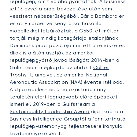
repülőgép, amit valaha gyártottak. A business
jet 13 évvel a piaci bevezetése után sem
veszített népszerűségéből. Bár a Bombardier
és az Embraer versenytársai hasonló
modellekkel felzárkóztak, a G650-et méltán
tartják még mindig kategóriája etalonjának.
Domináns piaci pozíciója mellett a rendszeres
díjak is alátámasztják az amerikai
repülőgépgyártó jövőállóságát: 2014-ben a
Gulfstream megkapta az áhított
Collier
Trophy-t
, amelyet az amerikai National
Aeronautic Association (NAA) évente ítél oda.
A díj a repülés- és űrhajózástudomány
területén elért legnagyobb előrelépéseket
ismeri el. 2019-ben a Gulfstream a
Sustainability Leadership Award
díjat kapta a
Business Intelligence Grouptól a fenntartható
repülőgép-üzemanyag fejlesztésére irányuló
kezdeményezéséért.