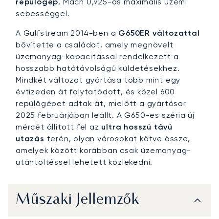
repülőgép
, Mach 0,925-ös maximális üzemi
sebességgel.
A Gulfstream 2014-ben a
G650ER változattal
bővítette a családot, amely megnövelt
üzemanyag-kapacitással rendelkezett a
hosszabb hatótávolságú küldetésekhez.
Mindkét változat gyártása több mint egy
évtizeden át folytatódott, és közel 600
repülőgépet adtak át, mielőtt a gyártósor
2025 februárjában leállt. A G650-es széria új
mércét állított fel az
ultra hosszú távú
utazás
terén, olyan városokat kötve össze,
amelyek között korábban csak üzemanyag-
utántöltéssel lehetett közlekedni.
Műszaki Jellemzők