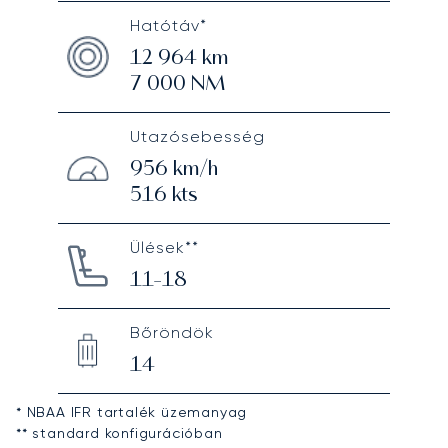
Hatótáv*
12 964
km
7 000
NM
Utazósebesség
956
km/h
516
kts
Ülések**
11-18
Bőröndök
14
* NBAA IFR tartalék üzemanyag
** standard konfigurációban