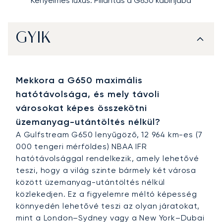
Kényelmes luxus: Pillantás a G650 kabinjába
GYIK
Mekkora a G650 maximális
hatótávolsága, és mely távoli
városokat képes összekötni
üzemanyag-utántöltés nélkül?
A Gulfstream G650 lenyűgöző, 12 964 km-es (7
000 tengeri mérföldes) NBAA IFR
hatótávolsággal rendelkezik, amely lehetővé
teszi, hogy a világ szinte bármely két városa
között üzemanyag-utántöltés nélkül
közlekedjen. Ez a figyelemre méltó képesség
könnyedén lehetővé teszi az olyan járatokat,
mint a London–Sydney vagy a New York–Dubai