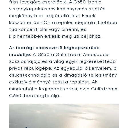
friss levegőre cserélődik. A G650-ben a
viszonylag alacsony kabinnyomás szintén
megkönnyíti az oxigénellátást. Ennek
köszönhetően Ön a repülés ideje alatt jobban
tud koncentrálni vagy pihenni, és
kipihentebben érkezik meg úti céljához.
Az
iparági piacvezető legnépszerűbb
modellje
: A G650 a Gulfstream Aerospace
zászlóshajója és a világ egyik legkeresettebb
privát repülőgépe. Az egyedülálló kényelem, a
csúcstechnológia és a kimagasló teljesítmény
exkluzív élménnyé teszi a repülést. Aki
mindenből a legjobbat keresi, az a Gulfstream
G650-ben megtalálja.