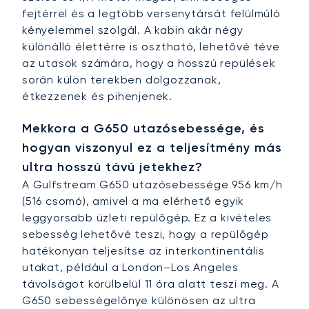
fejtérrel és a legtöbb versenytársát felülmúló
kényelemmel szolgál. A kabin akár négy
különálló élettérre is osztható, lehetővé téve
az utasok számára, hogy a hosszú repülések
során külön terekben dolgozzanak,
étkezzenek és pihenjenek.
Mekkora a G650 utazósebessége, és
hogyan viszonyul ez a teljesítmény más
ultra hosszú távú jetekhez?
A Gulfstream G650 utazósebessége 956 km/h
(516 csomó), amivel a ma elérhető egyik
leggyorsabb üzleti repülőgép. Ez a kivételes
sebesség lehetővé teszi, hogy a repülőgép
hatékonyan teljesítse az interkontinentális
utakat, például a London–Los Angeles
távolságot körülbelül 11 óra alatt teszi meg. A
G650 sebességelőnye különösen az ultra