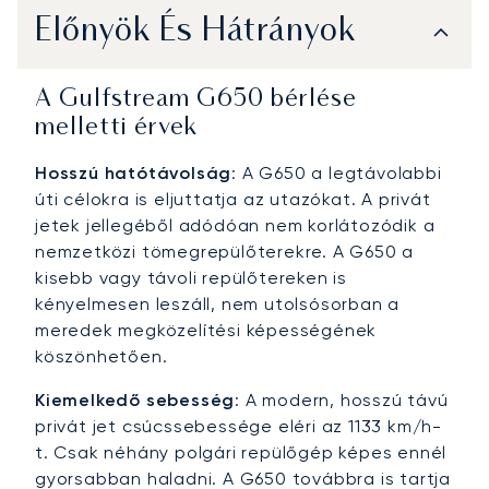
Előnyök És Hátrányok
A Gulfstream G650 bérlése
melletti érvek
Hosszú hatótávolság
: A G650 a legtávolabbi
úti célokra is eljuttatja az utazókat. A privát
jetek jellegéből adódóan nem korlátozódik a
nemzetközi tömegrepülőterekre. A G650 a
kisebb vagy távoli repülőtereken is
kényelmesen leszáll, nem utolsósorban a
meredek megközelítési képességének
köszönhetően.
Kiemelkedő sebesség
: A modern, hosszú távú
privát jet csúcssebessége eléri az 1133 km/h-
t. Csak néhány polgári repülőgép képes ennél
gyorsabban haladni. A G650 továbbra is tartja