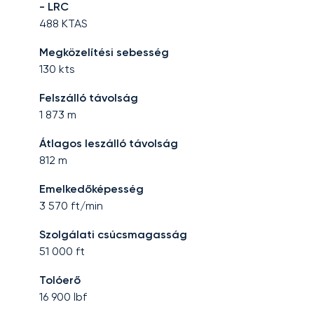
- LRC
488
KTAS
Megközelítési sebesség
130
kts
Felszálló távolság
1 873
m
Átlagos leszálló távolság
812
m
Emelkedőképesség
3 570
ft/min
Szolgálati csúcsmagasság
51 000
ft
Tolóerő
16 900
lbf