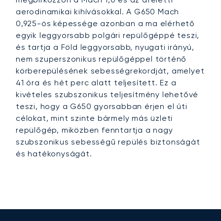
aerodinamikai kihívásokkal. A G650 Mach
0,925-ös képessége azonban a ma elérhető
egyik leggyorsabb polgári repülőgéppé teszi,
és tartja a Föld leggyorsabb, nyugati irányú,
nem szuperszonikus repülőgéppel történő
körberepülésének sebességrekordját, amelyet
41 óra és hét perc alatt teljesített. Ez a
kivételes szubszonikus teljesítmény lehetővé
teszi, hogy a G650 gyorsabban érjen el úti
célokat, mint szinte bármely más üzleti
repülőgép, miközben fenntartja a nagy
szubszonikus sebességű repülés biztonságát
és hatékonyságát.