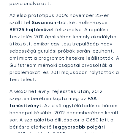
pozicionálva azt.
Az első prototípus 2009. november 25-én
szállt fel
Savannah
-ból, két Rolls-Royce
BR725 hajtóművel
felszerelve. A repülési
tesztelés 2011 áprilisában komoly akadályba
ütközött, amikor egy tesztrepülőgép nagy
sebességű gurulási próbák során lezuhant,
ami miatt a programot hetekre leállították. A
Gulfstream mérnöki csapatai orvosolták a
problémákat, és 2011 májusában folytatták a
tesztelést.
A G650 hét évnyi fejlesztés után, 2012
szeptemberében kapta meg az
FAA
tanúsítványt
. Az első ügyfélátadásra három
hónappal később, 2012 decemberében került
sor. A szolgálatba állításakor a G650 lett a
bérlésre elérhető
leggyorsabb polgári