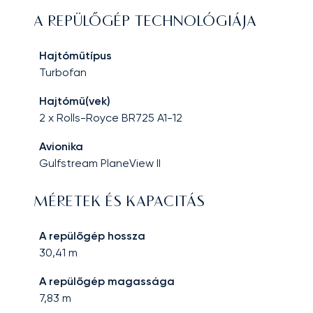
A REPÜLŐGÉP TECHNOLÓGIÁJA
Hajtóműtípus
Turbofan
Hajtómű(vek)
2 x Rolls-Royce BR725 A1-12
Avionika
Gulfstream PlaneView II
MÉRETEK ÉS KAPACITÁS
A repülőgép hossza
30,41
m
A repülőgép magassága
7,83
m