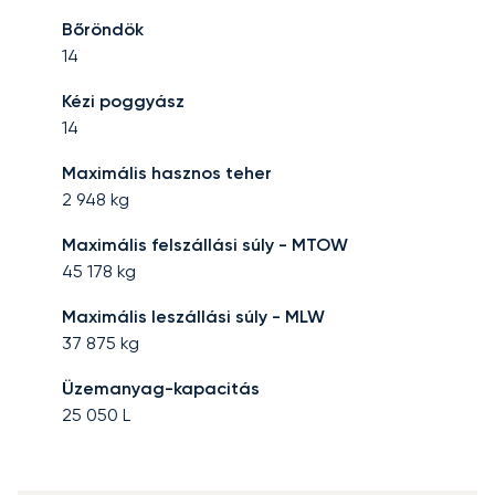
Bőröndök
14
Kézi poggyász
14
Maximális hasznos teher
2 948
kg
Maximális felszállási súly - MTOW
45 178
kg
Maximális leszállási súly - MLW
37 875
kg
Üzemanyag-kapacitás
25 050
L