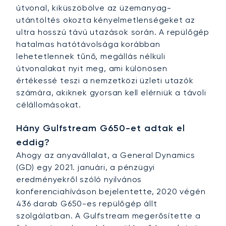
útvonal, kiküszöbölve az üzemanyag-
utántöltés okozta kényelmetlenségeket az
ultra hosszú távú utazások során. A repülőgép
hatalmas hatótávolsága korábban
lehetetlennek tűnő, megállás nélküli
útvonalakat nyit meg, ami különösen
értékessé teszi a nemzetközi üzleti utazók
számára, akiknek gyorsan kell elérniük a távoli
célállomásokat.
Hány Gulfstream G650-et adtak el
eddig?
Ahogy az anyavállalat, a General Dynamics
(GD) egy 2021. januári, a pénzügyi
eredményekről szóló nyilvános
konferenciahíváson bejelentette, 2020 végén
436 darab G650-es repülőgép állt
szolgálatban. A Gulfstream megerősítette a