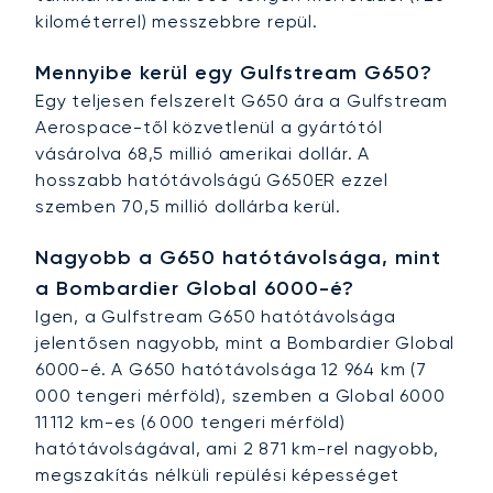
kilométerrel) messzebbre repül.
Mennyibe kerül egy Gulfstream G650?
Egy teljesen felszerelt G650 ára a Gulfstream
Aerospace-től közvetlenül a gyártótól
vásárolva 68,5 millió amerikai dollár. A
hosszabb hatótávolságú G650ER ezzel
szemben 70,5 millió dollárba kerül.
Nagyobb a G650 hatótávolsága, mint
a Bombardier Global 6000-é?
Igen, a Gulfstream G650 hatótávolsága
jelentősen nagyobb, mint a Bombardier Global
6000-é. A G650 hatótávolsága 12 964 km (7
000 tengeri mérföld), szemben a Global 6000
11 112 km-es (6 000 tengeri mérföld)
hatótávolságával, ami 2 871 km-rel nagyobb,
megszakítás nélküli repülési képességet