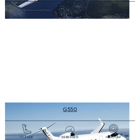
G550
ÜLÉSEK
SEBESSÉG
HATÓTÁV