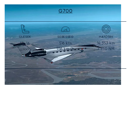
G700
ÜLÉSEK
SEBESSÉG
HATÓTÁV
516
kts
14 353
km
13-16
956
km/h
7 750
NM