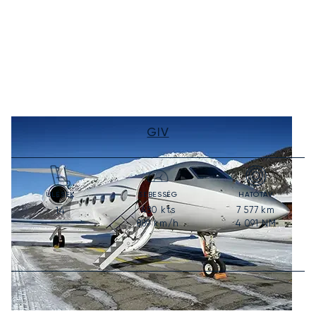
GIV
ÜLÉSEK
SEBESSÉG
HATÓTÁV
480
kts
7 577
km
14
889
km/h
4 091
NM