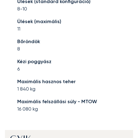
Ülések (standard konfiguráció)
8-10
Ülések (maximális)
11
Bőröndök
8
Kézi poggyász
6
Maximális hasznos teher
1 840
kg
Maximális felszállási súly - MTOW
16 080
kg