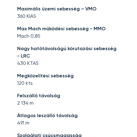
Maximális üzemi sebesség – VMO
360
KIAS
Max Mach működési sebesség - MMO
Mach
0,85
Nagy hatótávolságú körutazási sebesség
- LRC
430
KTAS
Megközelítési sebesség
120
kts
Felszálló távolság
2 134
m
Átlagos leszálló távolság
491
m
Szolgálati csúcsmagasság