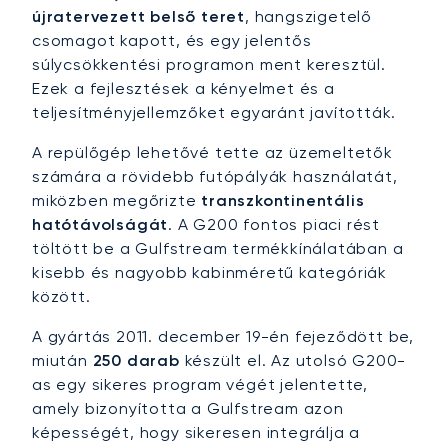
újratervezett belső teret
, hangszigetelő
csomagot kapott, és egy jelentős
súlycsökkentési programon ment keresztül.
Ezek a fejlesztések a kényelmet és a
teljesítményjellemzőket egyaránt javították.
A repülőgép lehetővé tette az üzemeltetők
számára a rövidebb futópályák használatát,
miközben megőrizte
transzkontinentális
hatótávolságát
. A G200 fontos piaci rést
töltött be a Gulfstream termékkínálatában a
kisebb és nagyobb kabinméretű kategóriák
között.
A gyártás 2011. december 19-én fejeződött be,
miután
250 darab
készült el. Az utolsó G200-
as egy sikeres program végét jelentette,
amely bizonyította a Gulfstream azon
képességét, hogy sikeresen integrálja a