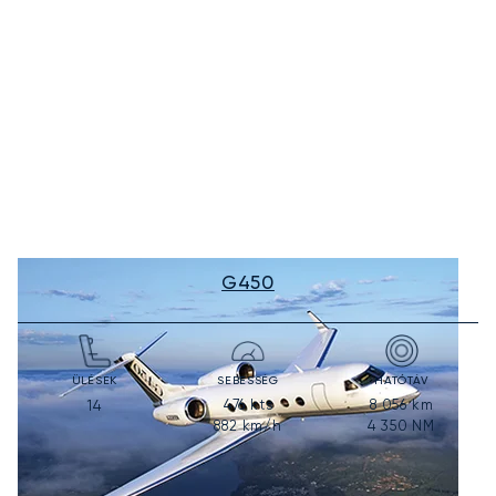
G450
ÜLÉSEK
SEBESSÉG
HATÓTÁV
476
kts
8 056
km
14
882
km/h
4 350
NM