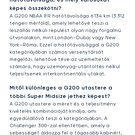
képes összekötni?
A G200 NBAA IFR hatótávolsága 6 134 km (3 312
tengeri mérföld), amely lehetővé teszi a
leszállás nélküli repülést olyan nagy forgalmú
útvonalakon, mint London–Dubaj vagy New
York–Róma. Ezzel a hatótávolsággal a G200
kategóriájában számos versenytársát
megelőzi, lehetővé téve az üzemeltetők
számára, hogy üzemanyag-utántöltés nélkül
teljesítsenek interkontinentális utakat.
Mitől különleges a G200 utastere a
többi Super Midsize jethez képest?
A G200 utastere a méret és a teljesítmény
kivételes kombinációját kínálja, ami
egyedülállóvá teszi a kategóriájában. A
Challenger 300-zal ellentétben, amely a
sebességet áldozza fel a tágasabb kabinért,