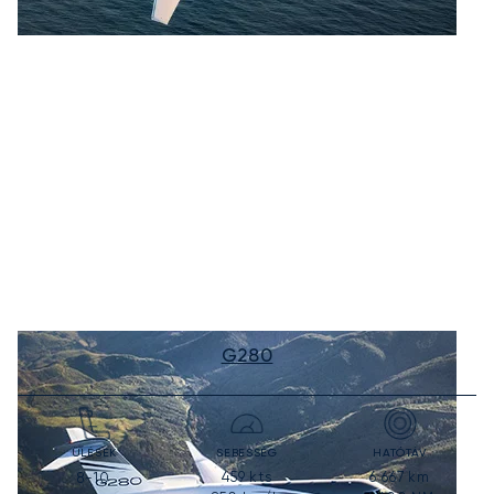
G280
ÜLÉSEK
SEBESSÉG
HATÓTÁV
459
kts
6 667
km
8-10