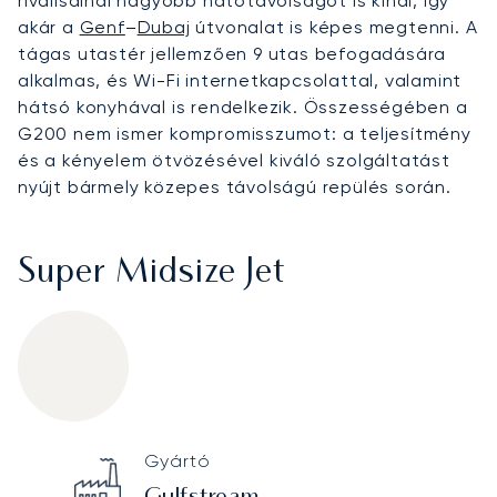
riválisainál nagyobb hatótávolságot is kínál, így
akár a
Genf
–
Dubaj
útvonalat is képes megtenni. A
tágas utastér jellemzően 9 utas befogadására
alkalmas, és Wi-Fi internetkapcsolattal, valamint
hátsó konyhával is rendelkezik. Összességében a
G200 nem ismer kompromisszumot: a teljesítmény
és a kényelem ötvözésével kiváló szolgáltatást
nyújt bármely közepes távolságú repülés során.
Super Midsize Jet
Gulfstream G200
Specification
Value
Gyártó
Technical specifications