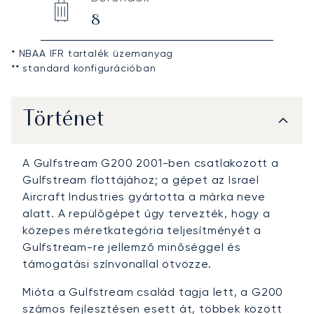
8
* NBAA IFR tartalék üzemanyag
** standard konfigurációban
Történet
A Gulfstream G200 2001-ben csatlakozott a
Gulfstream flottájához; a gépet az Israel
Aircraft Industries gyártotta a márka neve
alatt. A repülőgépet úgy tervezték, hogy a
közepes méretkategória teljesítményét a
Gulfstream-re jellemző minőséggel és
támogatási színvonallal ötvözze.
Mióta a Gulfstream család tagja lett, a G200
számos fejlesztésen esett át, többek között