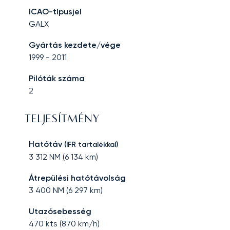
ICAO-típusjel
GALX
Gyártás kezdete/vége
1999
-
2011
Pilóták száma
2
TELJESÍTMÉNY
Hatótáv
(IFR tartalékkal)
3 312
NM (
6 134
km)
Átrepülési hatótávolság
3 400
NM (
6 297
km)
Utazósebesség
470
kts (
870
km/h)