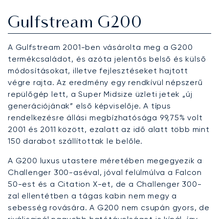
Gulfstream G200
A Gulfstream 2001-ben vásárolta meg a G200
termékcsaládot, és azóta jelentős belső és külső
módosításokat, illetve fejlesztéseket hajtott
végre rajta. Az eredmény egy rendkívül népszerű
repülőgép lett, a Super Midsize üzleti jetek „új
generációjának” első képviselője. A típus
rendelkezésre állási megbízhatósága 99,75% volt
2001 és 2011 között, ezalatt az idő alatt több mint
150 darabot szállítottak le belőle.
A G200 luxus utastere méretében megegyezik a
Challenger 300-aséval, jóval felülmúlva a Falcon
50-est és a Citation X-et, de a Challenger 300-
zal ellentétben a tágas kabin nem megy a
sebesség rovására. A G200 nem csupán gyors, de