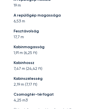
19
m
A repülőgép magassága
6,53
m
Fesztávolság
17,7
m
Kabinmagasság
1,91
m (
6,25
ft)
Kabinhossz
7,47
m (
24,42
ft)
Kabinszélesség
2,19
m (
7,17
ft)
Csomagtér-térfogat
4,25
m3