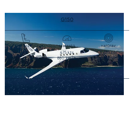
G150
ÜLÉSEK
SEBESSÉG
HATÓTÁV
475
kts
5 535
km
6-8
880
km/h
2 988
NM