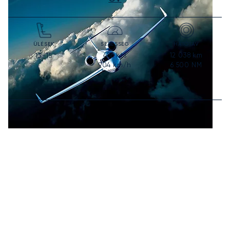
ÜLÉSEK
SEBESSÉG
HATÓTÁV
488
kts
12 038
km
13-15
904
km/h
6 500
NM