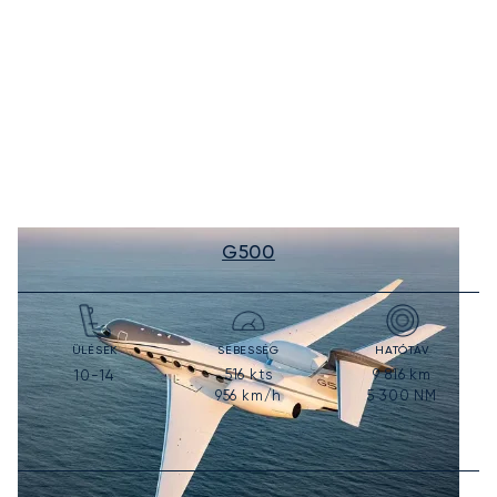
G500
ÜLÉSEK
SEBESSÉG
HATÓTÁV
516
kts
9 816
km
10-14
956
km/h
5 300
NM