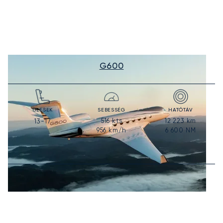
G600
ÜLÉSEK
SEBESSÉG
HATÓTÁV
516
kts
12 223
km
13-17
956
km/h
6 600
NM