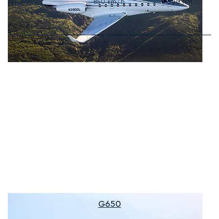
850
km/h
3 600
NM
G650