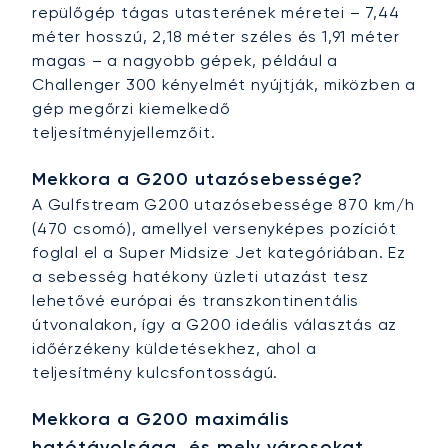
repülőgép tágas utasterének méretei – 7,44
méter hosszú, 2,18 méter széles és 1,91 méter
magas – a nagyobb gépek, például a
Challenger 300 kényelmét nyújtják, miközben a
gép megőrzi kiemelkedő
teljesítményjellemzőit.
Mekkora a G200 utazósebessége?
A Gulfstream G200 utazósebessége 870 km/h
(470 csomó), amellyel versenyképes pozíciót
foglal el a Super Midsize Jet kategóriában. Ez
a sebesség hatékony üzleti utazást tesz
lehetővé európai és transzkontinentális
útvonalakon, így a G200 ideális választás az
időérzékeny küldetésekhez, ahol a
teljesítmény kulcsfontosságú.
Mekkora a G200 maximális
hatótávolsága, és mely városokat