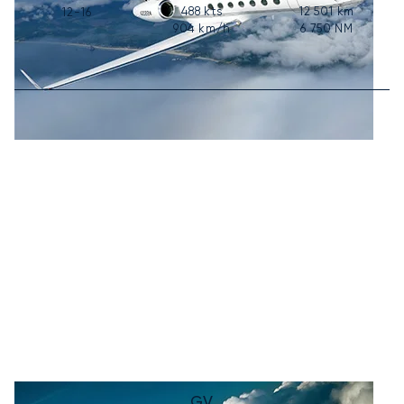
488
kts
12 501
km
12-16
904
km/h
6 750
NM
GV