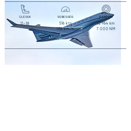
ÜLÉSEK
SEBESSÉG
HATÓTÁV
516
kts
12 964
km
11-18
956
km/h
7 000
NM