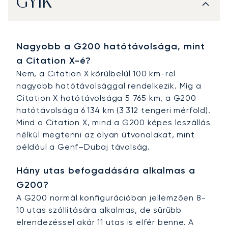
GYIK
Nagyobb a G200 hatótávolsága, mint
a Citation X-é?
Nem, a Citation X körülbelül 100 km-rel
nagyobb hatótávolsággal rendelkezik. Míg a
Citation X hatótávolsága 5 765 km, a G200
hatótávolsága 6 134 km (3 312 tengeri mérföld).
Mind a Citation X, mind a G200 képes leszállás
nélkül megtenni az olyan útvonalakat, mint
például a Genf–Dubaj távolság.
Hány utas befogadására alkalmas a
G200?
A G200 normál konfigurációban jellemzően 8-
10 utas szállítására alkalmas, de sűrűbb
elrendezéssel akár 11 utas is elfér benne. A