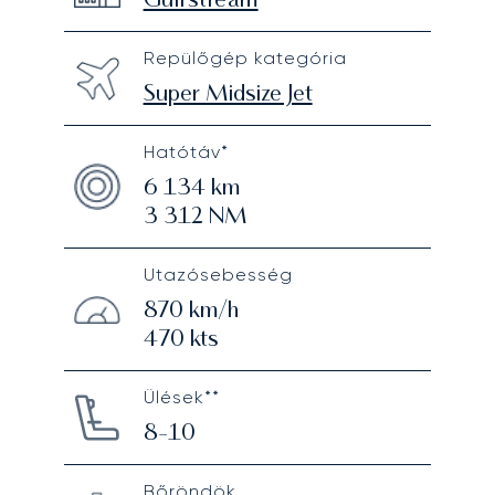
Gulfstream
Repülőgép kategória
Super Midsize Jet
Hatótáv*
6 134
km
3 312
NM
Utazósebesség
870
km/h
470
kts
Ülések**
8-10
Bőröndök