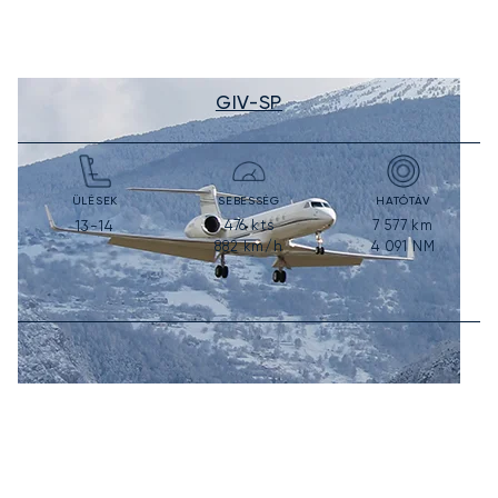
GIV-SP
ÜLÉSEK
SEBESSÉG
HATÓTÁV
476
kts
7 577
km
13-14
882
km/h
4 091
NM