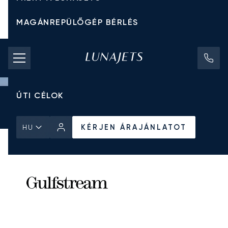
MAGÁNREPÜLŐGÉP BÉRLÉS
CHARTER ÁRAK
MAGÁNREPÜLŐGÉPEK
ÚTI CÉLOK
Kezdőlap
Minden Magánrepülőgép
Gulfstream
G200
KÉRJEN ÁRAJÁNLATOT
KÉRJEN ÁRAJÁNLATOT
HU