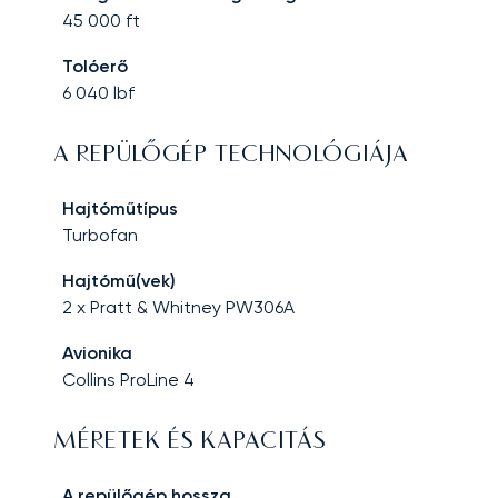
45 000
ft
Tolóerő
6 040
lbf
A REPÜLŐGÉP TECHNOLÓGIÁJA
Hajtóműtípus
Turbofan
Hajtómű(vek)
2 x Pratt & Whitney PW306A
Avionika
Collins ProLine 4
MÉRETEK ÉS KAPACITÁS
A repülőgép hossza