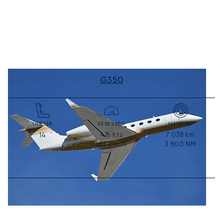
G350
ÜLÉSEK
SEBESSÉG
HATÓTÁV
476
kts
7 038
km
14
882
km/h
3 800
NM