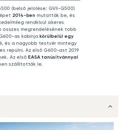
500 (belső jelölése: GVII-G500)
gépet
2014-ben
mutatták be, és
edelmileg rendkívül sikeres
am összes megrendelésének több
A G600-as kabinja
körülbelül egy
é, és a nagyobb testvér mintegy
es repülni. Az első G600-ast 2019
ek. Az első
EASA tanúsítvánnyal
 szállították le.