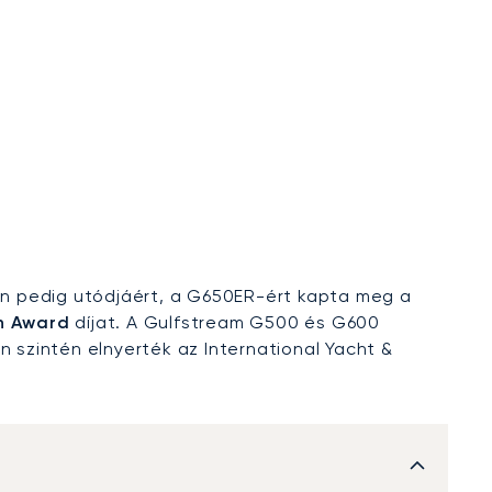
n pedig utódjáért, a G650ER-ért kapta meg a
on Award
díjat. A Gulfstream G500 és G600
n szintén elnyerték az International Yacht &