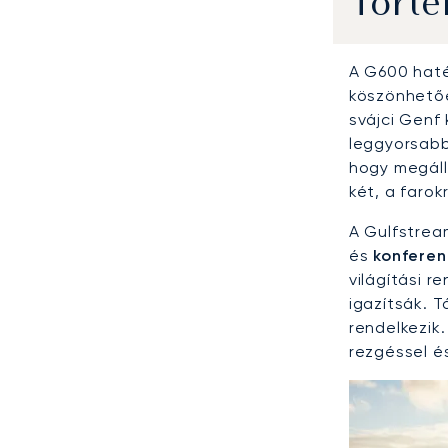
Törté
A G600 haté
köszönhetőe
svájci Genf 
leggyorsabb 
hogy megáll
két, a faro
A Gulfstrea
és
konferen
világítási r
igazítsák. T
rendelkezik
rezgéssel és