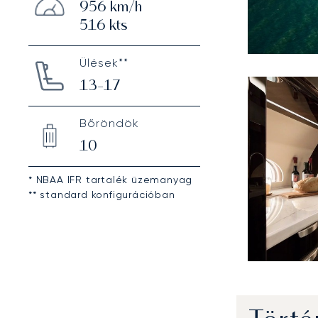
956
km/h
516
kts
Ülések**
13-17
Bőröndök
10
* NBAA IFR tartalék üzemanyag
** standard konfigurációban