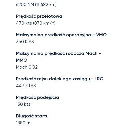
6200
NM (
11 482
km)
Prędkość przelotowa
470
kts (
870
km/h)
Maksymalna prędkość operacyjna – VMO
350
KIAS
Maksymalna prędkość robocza Mach -
MMO
Mach
0,82
Prędkość rejsu dalekiego zasięgu - LRC
447
KTAS
Prędkość podejścia
130
kts
Długość startu
1880
m