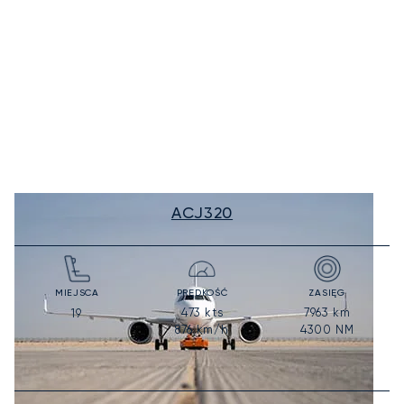
ACJ320
MIEJSCA
PRĘDKOŚĆ
ZASIĘG
473
kts
7963
km
19
876
km/h
4300
NM