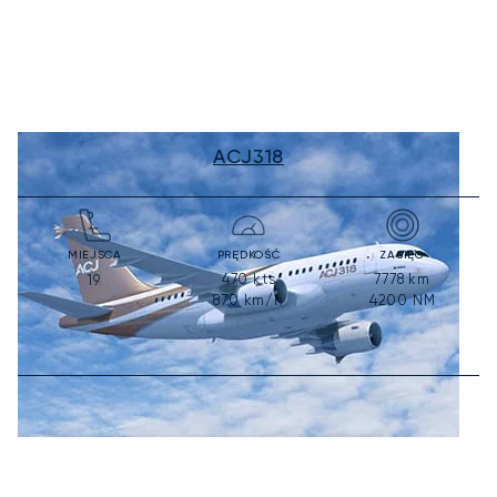
ACJ318
MIEJSCA
PRĘDKOŚĆ
ZASIĘG
470
kts
7778
km
19
870
km/h
4200
NM