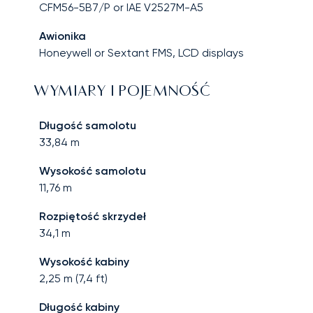
CFM56-5B7/P or IAE V2527M-A5
Awionika
Honeywell or Sextant FMS, LCD displays
WYMIARY I POJEMNOŚĆ
Długość samolotu
33,84
m
Wysokość samolotu
11,76
m
Rozpiętość skrzydeł
34,1
m
Wysokość kabiny
2,25
m (
7,4
ft)
Długość kabiny