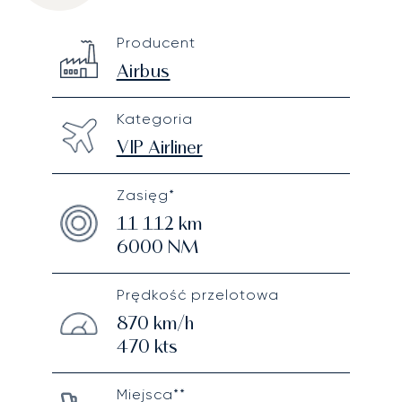
Airbus ACJ319
Specification
Value
Producent
Technical specifications
Airbus
Kategoria
VIP Airliner
Zasięg*
11 112
km
6000
NM
Prędkość przelotowa
870
km/h
470
kts
Miejsca**