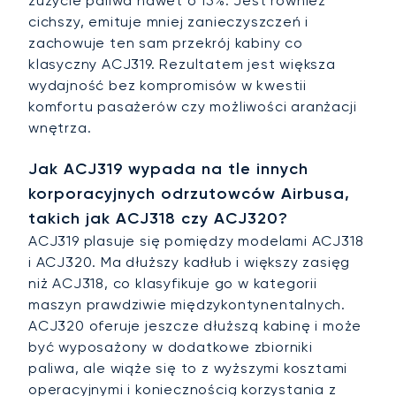
zużycie paliwa nawet o 15%. Jest również
cichszy, emituje mniej zanieczyszczeń i
zachowuje ten sam przekrój kabiny co
klasyczny ACJ319. Rezultatem jest większa
wydajność bez kompromisów w kwestii
komfortu pasażerów czy możliwości aranżacji
wnętrza.
Jak ACJ319 wypada na tle innych
korporacyjnych odrzutowców Airbusa,
takich jak ACJ318 czy ACJ320?
ACJ319 plasuje się pomiędzy modelami ACJ318
i ACJ320. Ma dłuższy kadłub i większy zasięg
niż ACJ318, co klasyfikuje go w kategorii
maszyn prawdziwie międzykontynentalnych.
ACJ320 oferuje jeszcze dłuższą kabinę i może
być wyposażony w dodatkowe zbiorniki
paliwa, ale wiąże się to z wyższymi kosztami
operacyjnymi i koniecznością korzystania z