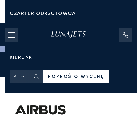
CZARTER ODRZUTOWCA
KOSZTY CZARTERU
PRYWATNE ODRZUTOWCE
KIERUNKI
Strona Główna
Wszystkie prywatne odrzutowce
Airbus
ACJ319
POPROŚ O WYCENĘ
POPROŚ O WYCENĘ
PL