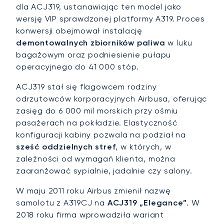
dla ACJ319, ustanawiając ten model jako
wersję VIP sprawdzonej platformy A319. Proces
konwersji obejmował instalację
demontowalnych zbiorników paliwa
w luku
bagażowym oraz podniesienie pułapu
operacyjnego do 41 000 stóp.
ACJ319 stał się flagowcem rodziny
odrzutowców korporacyjnych Airbusa, oferując
zasięg do 6 000 mil morskich przy ośmiu
pasażerach na pokładzie. Elastyczność
konfiguracji kabiny pozwala na podział na
sześć oddzielnych stref
, w których, w
zależności od wymagań klienta, można
zaaranżować sypialnie, jadalnie czy salony.
W maju 2011 roku Airbus zmienił nazwę
samolotu z A319CJ na
ACJ319 „Elegance”
. W
2018 roku firma wprowadziła wariant