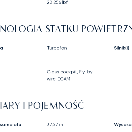
22 256
lbf
NOLOGIA STATKU POWIETR
ka
Turbofan
Silnik(i)
Glass cockpit, Fly-by-
wire, ECAM
ARY I POJEMNOŚĆ
 samolotu
37,57
m
Wysoko