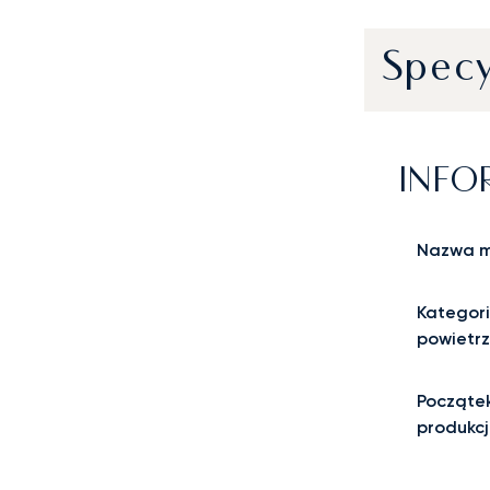
Specy
INFO
Nazwa m
Kategori
powietr
Począte
produkcj