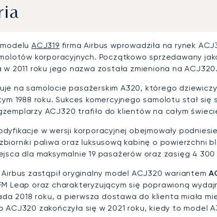
ria
e modelu
ACJ319
firma Airbus wprowadziła na rynek ACJ
amolotów korporacyjnych. Początkowo sprzedawany ja
a w 2011 roku jego nazwa została zmieniona na ACJ320
je na samolocie pasażerskim A320, którego dziewiczy lo
utym 1988 roku. Sukces komercyjnego samolotu stał się
zemplarzy ACJ320 trafiło do klientów na całym świeci
dyfikacje w wersji korporacyjnej obejmowały podniesi
biorniki paliwa oraz luksusową kabinę o powierzchni b
ejsca dla maksymalnie 19 pasażerów oraz zasięg 4 300 
 Airbus zastąpił oryginalny model ACJ320 wariantem
A
FM Leap oraz charakteryzującym się poprawioną wydaj
pada 2018 roku, a pierwsza dostawa do klienta miała mi
o ACJ320 zakończyła się w 2021 roku, kiedy to model A