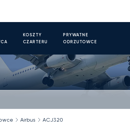
KOSZTY
PRYWATNE
WCA
CZARTERU
ODRZUTOWCE
towce
Airbus
ACJ320