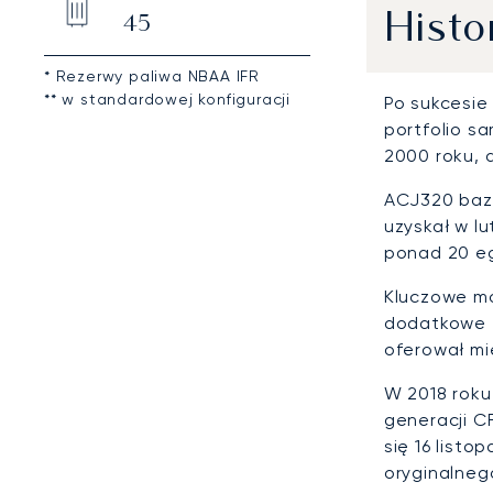
Histo
45
* Rezerwy paliwa NBAA IFR
** w standardowej konfiguracji
Po sukcesi
portfolio s
2000 roku, 
ACJ320 bazu
uzyskał w l
ponad 20 eg
Kluczowe mo
dodatkowe z
oferował mi
W 2018 roku
generacji C
się 16 listo
oryginalneg