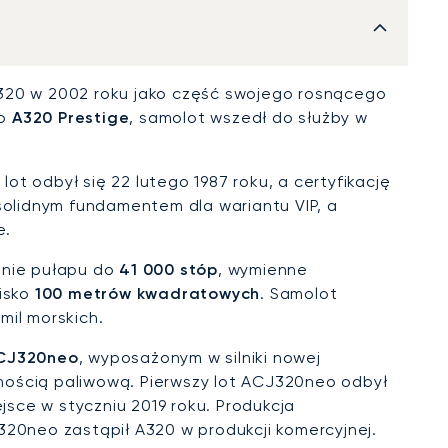
320 w 2002 roku jako część swojego rosnącego
ko
A320 Prestige
, samolot wszedł do służby w
.
t odbył się 22 lutego 1987 roku, a certyfikację
 solidnym fundamentem dla wariantu VIP, a
e.
enie pułapu do
41 000 stóp
, wymienne
lisko
100 metrów kwadratowych
. Samolot
mil morskich.
CJ320neo
, wyposażonym w silniki nowej
nością paliwową. Pierwszy lot ACJ320neo odbył
ejsce w styczniu 2019 roku. Produkcja
320neo zastąpił A320 w produkcji komercyjnej.