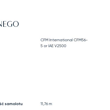
ZNEGO
CFM International CFM56-
5 or IAE V2500
ść samolotu
11,76
m