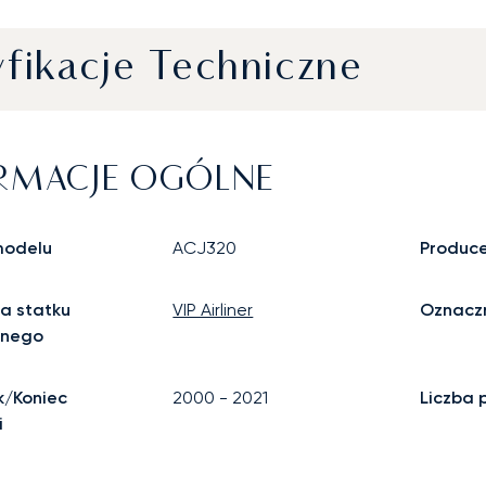
fikacje Techniczne
RMACJE OGÓLNE
odelu
ACJ320
Produc
a statku
VIP Airliner
Oznaczn
znego
k/Koniec
2000
-
2021
Liczba 
i