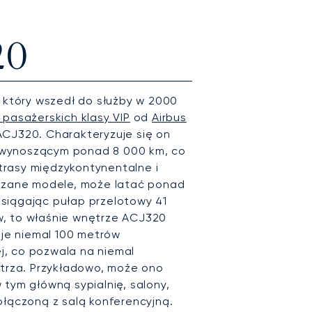
20
, który wszedł do służby w 2000
pasażerskich klasy VIP
od
Airbus
ACJ320. Charakteryzuje się on
 wynoszącym ponad 8 000 km, co
rasy międzykontynentalne i
trzane modele, może latać ponad
siągając pułap przelotowy 41
w, to właśnie wnętrze ACJ320
uje niemal 100 metrów
, co pozwala na niemal
ętrza. Przykładowo, może ono
 tym główną sypialnię, salony,
ołączoną z salą konferencyjną.