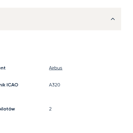
ent
Airbus
ik ICAO
A320
pilotów
2