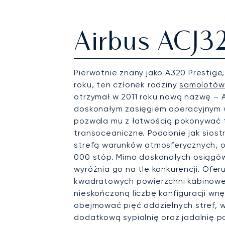
Airbus ACJ3
Pierwotnie znany jako A320 Prestige
roku, ten członek rodziny
samolotów 
otrzymał w 2011 roku nową nazwę – 
doskonałym zasięgiem operacyjnym
pozwala mu z łatwością pokonywać t
transoceaniczne. Podobnie jak sios
strefą warunków atmosferycznych, o
000 stóp. Mimo doskonałych osiągó
wyróżnia go na tle konkurencji. Ofer
kwadratowych powierzchni kabinowej
nieskończoną liczbę konfiguracji wn
obejmować pięć oddzielnych stref, w
dodatkową sypialnię oraz jadalnię p