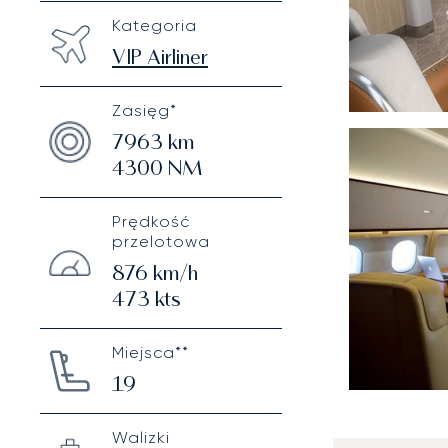
Kategoria
VIP Airliner
Zasięg*
7963
km
4300
NM
Prędkość
przelotowa
876
km/h
473
kts
Miejsca**
19
Walizki