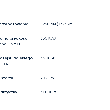
 przebazowania
5250
NM (
9723
km)
alna prędkość
350
KIAS
yjna – VMO
ć rejsu dalekiego
451
KTAS
 - LRC
 startu
2025
m
raktyczny
41 000
ft