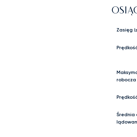
OSIĄ
Zasięg
(z
Prędkoś
Maksyma
robocza
Prędkość
Średnia 
lądowan