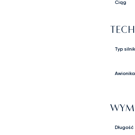
Ciąg
TECH
Typ silni
Awionika
WYMI
Długość