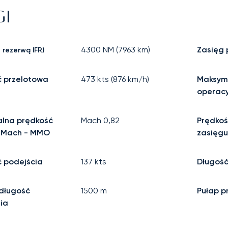
GI
4300
NM (
7963
km)
Zasięg
 rezerwą IFR)
ć przelotowa
473
kts (
876
km/h)
Maksym
operac
lna prędkość
Mach
0,82
Prędkoś
 Mach - MMO
zasięgu
 podejścia
137
kts
Długość
długość
1500
m
Pułap p
ia