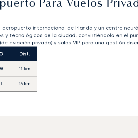
opuerto Para Vuelos Priv
 aeropuerto internacional de Irlanda y un centro neurá
os y tecnológicos de la ciudad, convirtiéndolo en el pu
de aviación privada) y salas VIP para una gestión disc
AO
Dist.
DW
11 km
T
16 km