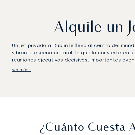
Alquile un 
Un jet privado a Dublín le lleva al centro del mun
vibrante escena cultural, lo que la convierte en 
reuniones ejecutivas decisivas, importantes eve
ver más...
Para garantizar un servicio verdaderamente person
función de su horario, adaptándose a salidas flexi
catering gourmet y una cabina adaptada a sus p
minutos de sus reuniones en el Centro Internacion
Nuestro modelo bajo demanda le ofrece total libe
los restrictivos programas de jet card. Este enf
Dublín se gestione con los más altos estándares,
¿Cuánto Cuesta A