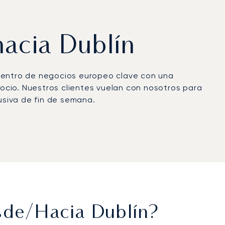
hacia Dublín
 centro de negocios europeo clave con una
 ocio. Nuestros clientes vuelan con nosotros para
usiva de fin de semana.
privada exclusivo que gestiona el viaje en
otal privacidad para trabajar o relajarse, con un
e llegue preparado y concentrado, a pocos
table para cada viaje específico, a diferencia de
árter a un importante centro de negocios como
sde/hacia Dublín?