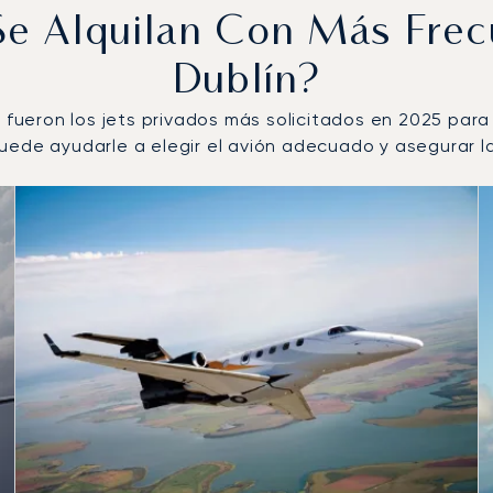
 Se Alquilan Con Más Fre
Dublín?
0 fueron los jets privados más solicitados en 2025 par
ede ayudarle a elegir el avión adecuado y asegurar la
 número de movimientos de vuelo en 2025
s
(km)