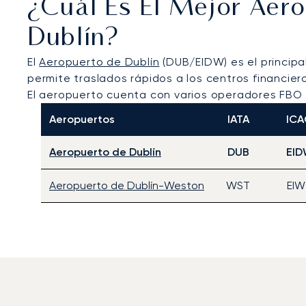
¿Cuál Es El Mejor Aer
Dublín?
El
Aeropuerto de Dublín
(DUB/EIDW) es el principal
permite traslados rápidos a los centros financier
El aeropuerto cuenta con varios operadores FBO (
Aeropuertos
IATA
IC
Aeropuerto de Dublín
DUB
EI
Aeropuerto de Dublín-Weston
WST
EIW