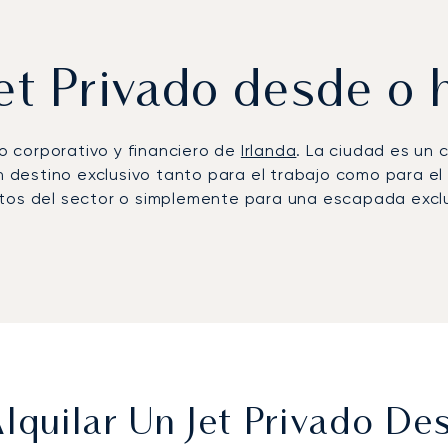
Jet Privado desde o 
do corporativo y financiero de
Irlanda
. La ciudad es un
un destino exclusivo tanto para el trabajo como para el
ntos del sector o simplemente para una escapada excl
al, a cada cliente se le asigna un asesor de aviación 
bles y cambios de última hora. A bordo, disfrutará de t
referencias. Este enfoque personalizado garantiza qu
al de Servicios Financieros de Dublín.
rtad, permitiéndole elegir el avión más adecuado y ren
oque transparente y flexible garantiza que su vuelo ch
 ofreciéndole absoluta confianza y tranquilidad.
lquilar Un Jet Privado De