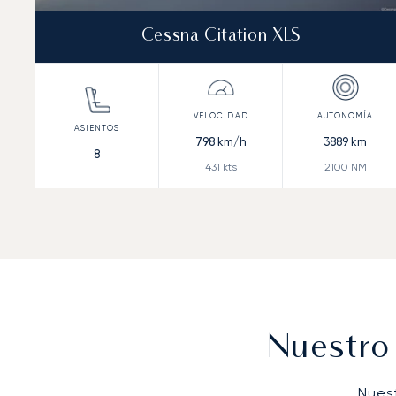
Cessna Citation XLS
798
km/h
3889
km
8
431
kts
2100
NM
Nuestro
Nues