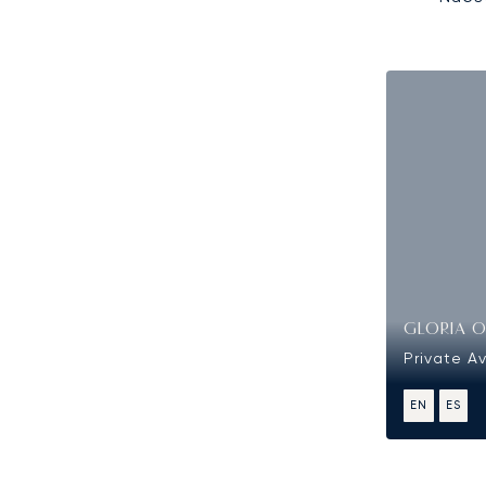
GLORIA 
Private A
EN
ES