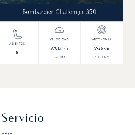
Bombardier Challenger 350
978
km/h
5926
km
8
528
kts
3200
NM
Servicio
 para