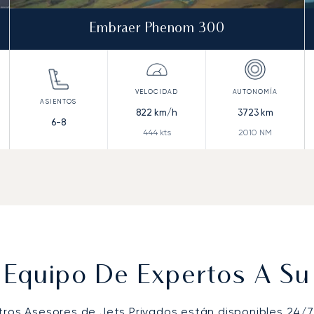
Embraer Phenom 300
822
km/h
3723
km
6-8
444
kts
2010
NM
 Equipo De Expertos A Su 
tros Asesores de Jets Privados están disponibles 24/7