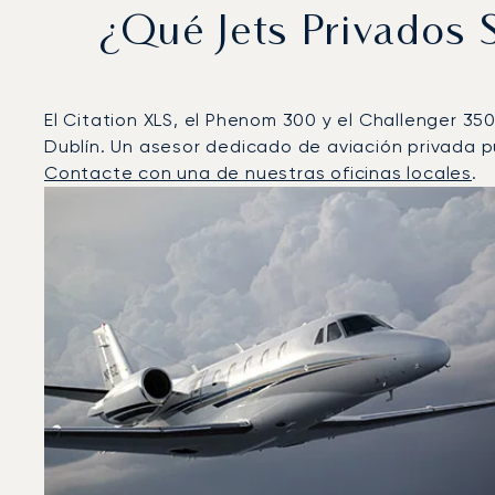
¿Qué Jets Privados
El Citation XLS, el Phenom 300 y el Challenger 35
Dublín. Un asesor dedicado de aviación privada pu
Contacte con una de nuestras oficinas locales
.
Dublín : Los 3 modelos de aeronave más operados por
Foto de la aeronave
Modelo de aeronave
Asiento
Velocidad (km/h)
Velocidad (nudos)
Autonomía 
Autonomía (NM)