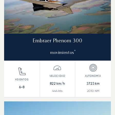
Embraer Phenom 300
*
movimientos
822
km/h
3723
km
6-8
444
kts
2010
NM