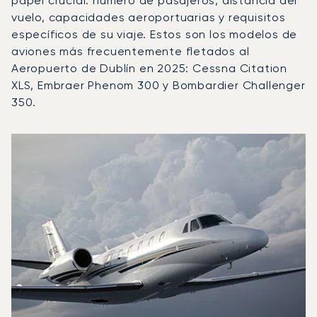
papel crucial: número de pasajeros, distancia del
vuelo, capacidades aeroportuarias y requisitos
específicos de su viaje. Estos son los modelos de
aviones más frecuentemente fletados al
Aeropuerto de Dublín en 2025: Cessna Citation
XLS, Embraer Phenom 300 y Bombardier Challenger
350.
Aeropuerto de Dublín : Los 3 modelos de aeronave más o
Foto de la aeronave
Modelo de aeronave
Movimientos d
Asientos
Velocidad (km/h)
Velocida
Autonomía (km)
Autonomía (NM)