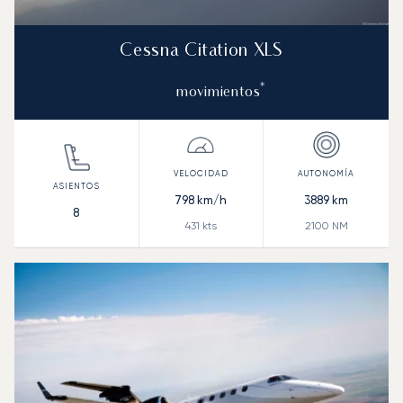
Cessna Citation XLS
*
movimientos
798
km/h
3889
km
8
431
kts
2100
NM