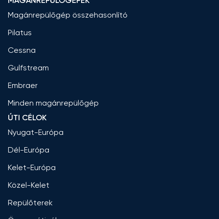
MAGÁNREPÜLŐGÉPEK
Magánrepülőgép összehasonlító
Pilatus
Cessna
Gulfstream
Embraer
Minden magánrepülőgép
ÚTI CÉLOK
Nyugat-Európa
Dél-Európa
Kelet-Európa
Közel-Kelet
Repülőterek