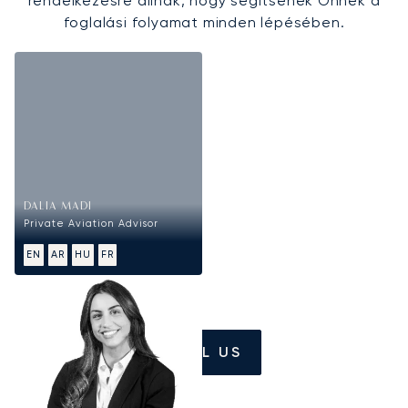
rendelkezésre állnak, hogy segítsenek Önnek a
foglalási folyamat minden lépésében.
DALIA MADI
Private Aviation Advisor
EN
AR
HU
FR
CALL US