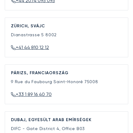
+44 2074 095 095
ZÜRICH, SVÁJC
Dianastrasse 5
8002
+41 44 810 12 12
PÁRIZS, FRANCIAORSZÁG
9 Rue du Faubourg Saint-Honoré
75008
+33 1 89 16 40 70
DUBAJ, EGYESÜLT ARAB EMÍRSÉGEK
DIFC - Gate District 4, Office B03