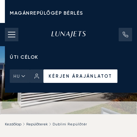
MAGÁNREPÜLŐGÉP BÉRLÉS
CHARTER ÁRAK
MAGÁNREPÜLŐGÉPEK
ÚTI CÉLOK
KÉRJEN ÁRAJÁNLATOT
HU
Kezdőlap
Repülőterek
Dublini Repülőtér