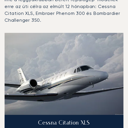
erre az úti célra az elmúlt 12 hónapban: Cessna
Citation XLS, Embraer Phenom 300 és Bombardier
Challenger 350.
Dublini Repülőtér : A 3 legtöbbet repült repülőgép-típus
Repülőgép fotója
Repülőgép-típus
Repülési forgalo
Ülőhelyek
Sebesség (km/h)
Sebesség (c
Hatótávolság (km)
Hatótávolság (NM)
Cessna Citation XLS