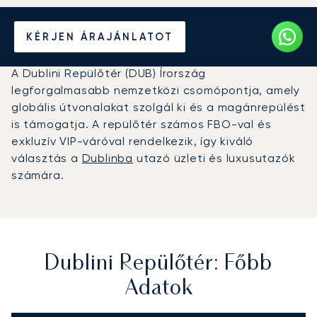
Magánrepülőgép bérlése a
KÉRJEN ÁRAJÁNLATOT
Dublini Repülőtérre (DUB)
A Dublini Repülőtér (DUB) Írország
legforgalmasabb nemzetközi csomópontja, amely
globális útvonalakat szolgál ki és a magánrepülést
is támogatja. A repülőtér számos FBO-val és
exkluzív VIP-váróval rendelkezik, így kiváló
választás a
Dublinba
utazó üzleti és luxusutazók
számára.
Dublini Repülőtér: Főbb
Adatok