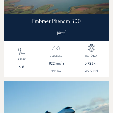
Embraer Phenom 300
*
járat
822
km/h
3 723
km
6-8
444
kts
2 010
NM