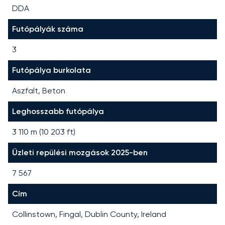
DDA
Futópályák száma
3
Futópálya burkolata
Aszfalt, Beton
Leghosszabb futópálya
3 110
m (
10 203
ft)
Üzleti repülési mozgások 2025-ben
7 567
Cím
Collinstown, Fingal, Dublin County, Ireland