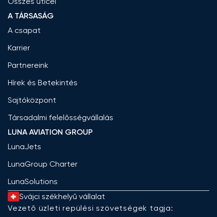
Összes úticél
A TÁRSASÁG
A csapat
Karrier
Partnereink
Hírek és Betekintés
Sajtóközpont
Társadalmi felelősségvállalás
LUNA AVIATION GROUP
LunaJets
LunaGroup Charter
LunaSolutions
Svájci székhelyű vállalat
Vezető üzleti repülési szövetségek tagja: