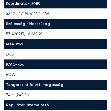
Koordináták (FMP)
53° 25′ 17″ N, 6° 16′ 12″ W
Szélesség / Hosszúság
53.428713, -6.262121
IATA-kód
DUB
ICAO-kód
EIDW
Tengerszint feletti magasság
74 m (242 ft)
Repülőtér-üzemeltető