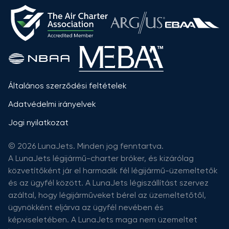
Általános szerződési feltételek
Adatvédelmi irányelvek
Jogi nyilatkozat
© 2026 LunaJets. Minden jog fenntartva.
A LunaJets légijármű-charter bróker, és kizárólag
közvetítőként jár el harmadik fél légijármű-üzemeltetők
és az ügyfél között. A LunaJets légiszállítást szervez
azáltal, hogy légijárműveket bérel az üzemeltetőtől,
ügynökként eljárva az ügyfél nevében és
képviseletében. A LunaJets maga nem üzemeltet