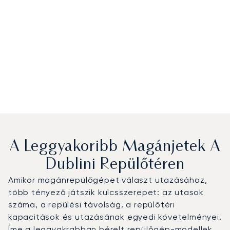
A Leggyakoribb Magánjetek A
Dublini Repülőtéren
Amikor magánrepülőgépet választ utazásához,
több tényező játszik kulcsszerepet: az utasok
száma, a repülési távolság, a repülőtéri
kapacitások és utazásának egyedi követelményei.
Íme a leggyakrabban bérelt repülőgép-modellek