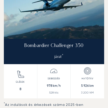
Bombardier Challenger 350
*
járat
978
km/h
5 926
km
8
528
kts
3 200
NM
*
Az indulások és érkezések száma 2025-ben