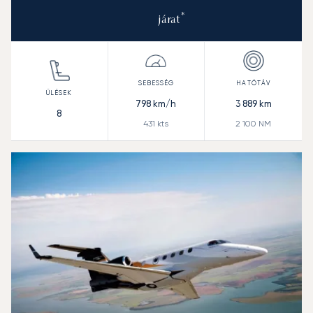
*
járat
798
km/h
3 889
km
8
431
kts
2 100
NM