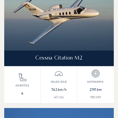
Cessna Citation M2
743
km/h
2191
km
4
401
kts
1183
NM