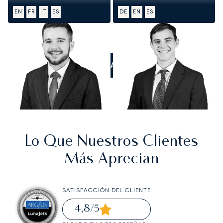
EN
FR
IT
ES
DE
EN
ES
LLÁMANOS
Lo Que Nuestros Clientes
Más Aprecian
SATISFACCIÓN DEL CLIENTE
4,8
/5