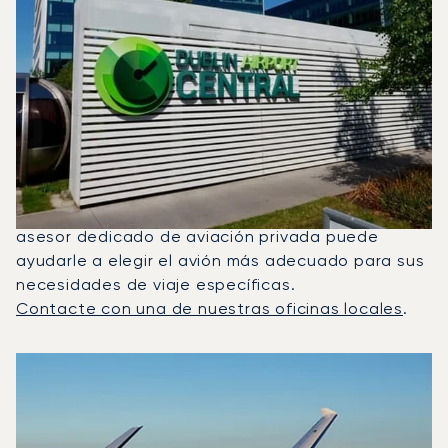
¿Qué Jets Privados Se
Alquilan Con Más Frecuencia
Entre Faro Y Dublín?
En 2025, el Citation M2, el Beechjet 400A y el
Citation Latitude fueron los jets privados más
utilizados para vuelos entre Dublín y Faro. Un
asesor dedicado de aviación privada puede
ayudarle a elegir el avión más adecuado para sus
necesidades de viaje específicas.
Contacte con una de nuestras oficinas locales
.
Los 3 modelos de aeronave más frecuentes por número de
Foto de la aeronave
Modelo de aeronave
Asientos
Velocidad (km/h)
Velocidad (nudos)
Autonomía (km
Autonomía (NM)