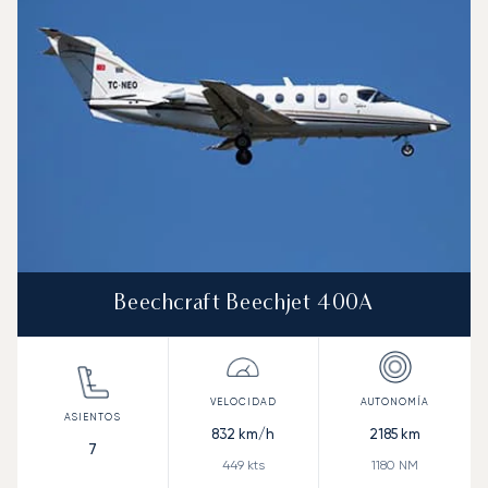
Beechcraft Beechjet 400A
832
km/h
2185
km
7
449
kts
1180
NM