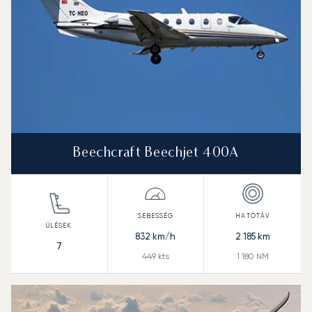
Beechcraft Beechjet 400A
832
km/h
2 185
km
7
449
kts
1 180
NM