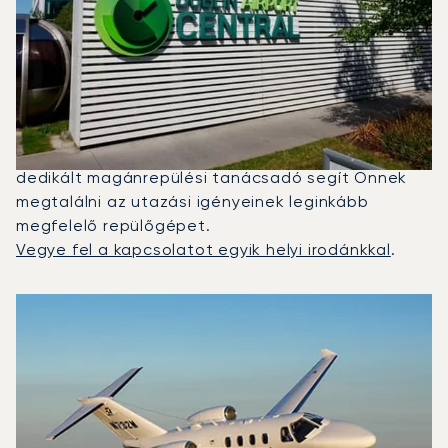
Milyen Típusú Repülőgépet
Bérelhetek Faro És Dublin
Között?
2025-ben a Citation M2, a Beechjet 400A és a
Citation Latitude volt a leggyakrabban igénybe
vett magánrepülő Dublin és Faro között. Egy
dedikált magánrepülési tanácsadó segít Önnek
megtalálni az utazási igényeinek leginkább
megfelelő repülőgépet.
Vegye fel a kapcsolatot egyik helyi irodánkkal
.
A 2025-ös repülési forgalom alapján legtöbbször igénybe 
Repülőgép fotója
Repülőgép-típus
Ülőhelyek
Sebesség (km/h)
Sebesség (csomó)
Hatótávolság (km)
Hatótávolság (NM)