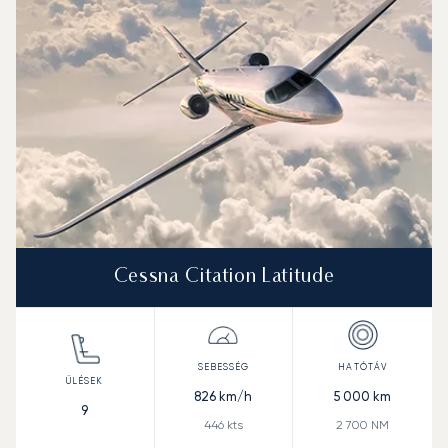
Cessna Citation Latitude
826
km/h
5 000
km
9
446
kts
2 700
NM