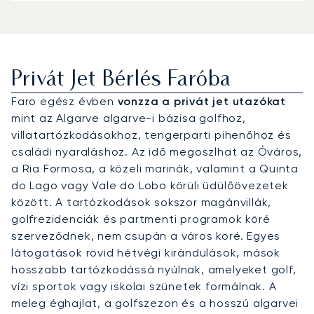
Privát Jet Bérlés Faróba
Faro egész évben
vonzza a privát jet utazókat
mint az Algarve algarve-i bázisa golfhoz,
villatartózkodásokhoz, tengerparti pihenőhöz és
családi nyaraláshoz. Az idő megoszlhat az Óváros,
a Ria Formosa, a közeli marinák, valamint a Quinta
do Lago vagy Vale do Lobo körüli üdülőövezetek
között. A tartózkodások sokszor magánvillák,
golfrezidenciák és partmenti programok köré
szerveződnek, nem csupán a város köré. Egyes
látogatások rövid hétvégi kirándulások, mások
hosszabb tartózkodássá nyúlnak, amelyeket golf,
vízi sportok vagy iskolai szünetek formálnak. A
meleg éghajlat, a golfszezon és a hosszú algarvei