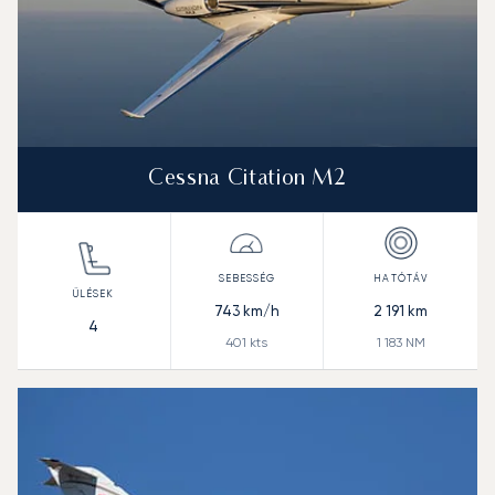
Cessna Citation M2
743
km/h
2 191
km
4
401
kts
1 183
NM