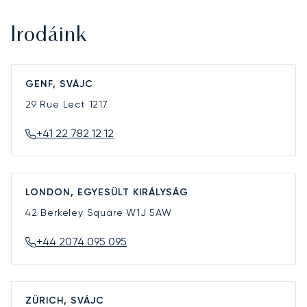
Irodáink
GENF, SVÁJC
29 Rue Lect
1217
+41 22 782 12 12
LONDON, EGYESÜLT KIRÁLYSÁG
42 Berkeley Square
W1J 5AW
+44 2074 095 095
ZÜRICH, SVÁJC