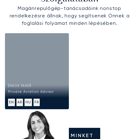
Magánrepülőgép-tanácsadóink nonstop
rendelkezésre állnak, hogy segítsenek Önnek a
foglalási folyamat minden lépésében.
DALIA MADI
Private Aviation Advisor
EN
AR
HU
FR
HÍVJON MINKET