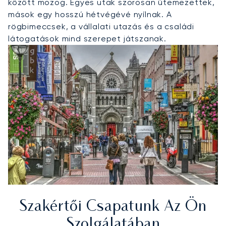
között mozog. Egyes utak szorosan ütemezettek,
mások egy hosszú hétvégévé nyílnak. A
rögbimeccsek, a vállalati utazás és a családi
látogatások mind szerepet játszanak.
Szakértői Csapatunk Az Ön
Szolgálatában