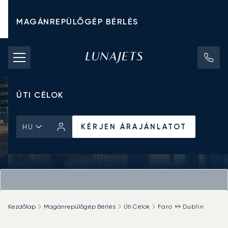
MAGÁNREPÜLŐGÉP BÉRLÉS
CHARTER ÁRAK
MAGÁNREPÜLŐGÉPEK
ÚTI CÉLOK
KÉRJEN ÁRAJÁNLATOT
HU
Kezdőlap
Magánrepülőgép Bérlés
Úti Célok
Faro ↔ Dublin