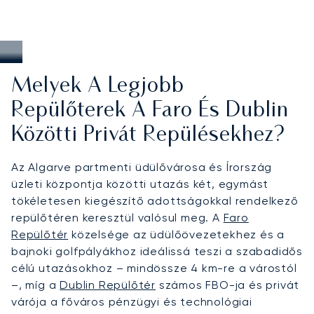
Melyek A Legjobb
Repülőterek A Faro És Dublin
Közötti Privát Repülésekhez?
Az Algarve partmenti üdülővárosa és Írország
üzleti központja közötti utazás két, egymást
tökéletesen kiegészítő adottságokkal rendelkező
repülőtéren keresztül valósul meg. A
Faro
Repülőtér
közelsége az üdülőövezetekhez és a
bajnoki golfpályákhoz ideálissá teszi a szabadidős
célú utazásokhoz – mindössze 4 km-re a várostól
–, míg a
Dublin Repülőtér
számos FBO-ja és privát
várója a főváros pénzügyi és technológiai