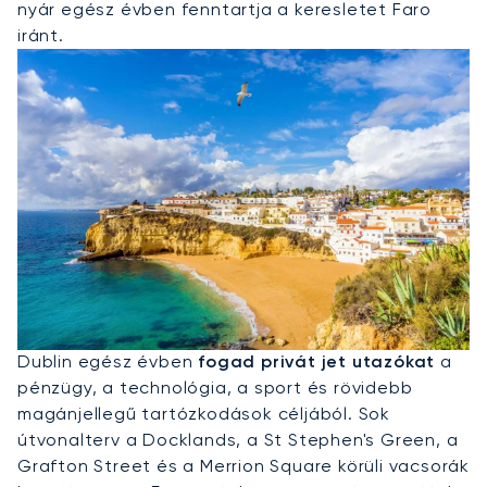
nyár egész évben fenntartja a keresletet Faro
iránt.
Privát Jet Bérlése Dublinba
Dublin egész évben
fogad privát jet utazókat
a
pénzügy, a technológia, a sport és rövidebb
magánjellegű tartózkodások céljából. Sok
útvonalterv a Docklands, a St Stephen's Green, a
Grafton Street és a Merrion Square körüli vacsorák