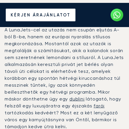
Béreljen magánrepülőt
KÉRJEN ÁRAJÁNLATOT
Faro és Dublin között
A LunaJets-cel az utazás nem csupán eljutás A-
ból B-be, hanem az európai nyaralás stílusos
megkoronázása. Mostantól azok az utazók is
megtalálják a számításukat, akik a kalandok során
sem szeretnének lemondani a stílusról. A LunaJets
alkalmazásán keresztüli privát jet bérlés olyan
távoli úti célokat is elérhetővé tesz, amelyek
korábban egy spontán hétvégi kiruccanáshoz túl
messzinek tűntek, így azok könnyedén
beilleszthetők egy hétvégi programba. Mikor
máskor dönthetne úgy egy
dublini
látogató, hogy
felszáll egy luxusjáratra egy éjszakás
farói
tartózkodás kedvéért? Most ez a két lenyűgöző
város egy karnyújtásnyira van Öntől, bármikor is
támadjon kedve útra kelni.