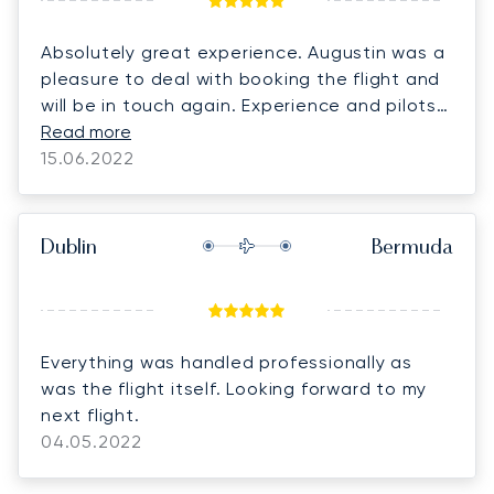
Absolutely great experience. Augustin was a
pleasure to deal with booking the flight and
will be in touch again. Experience and pilots
excellent. Will definitely be recommending
Read more
Luna jets.
15.06.2022
Dublin
Bermuda
Everything was handled professionally as
was the flight itself. Looking forward to my
next flight.
04.05.2022