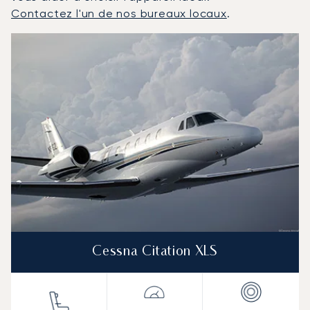
Contactez l'un de nos bureaux locaux
.
Dublin : Les 3 modèles d'aéronefs les plus fréquentés e
Photo de l'aéronef
Modèle d'aéronef
Sièges
Vitesse (km/h)
Vitesse (nœuds)
Autonomie (km)
Autonomie (NM)
Cessna Citation XLS