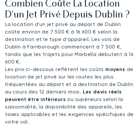
Combien Coûte La Location
avec des services de restauration adaptés à vos
préférences. À l’arrivée, vous rejoignez en
D'un Jet Privé Depuis Dublin ?
quelques minutes le quartier de l’International
La location d'un jet privé au départ de Dublin
Financial Services Centre, où se concentrent de
coûte environ de 7 500 € à 16 600 € selon la
nombreuses institutions financières
destination et le type d'appareil. Les vols de
internationales.
Dublin à Farnborough commencent à 7 500 €,
tandis que les trajets pour Marbella débutent à 16
LunaJets opère selon un modèle de location de
600 €.
jet privé à la demande, permettant de
Les prix ci-dessous reflètent les coûts
moyens
de
sélectionner l’appareil le plus adapté à chaque
location de jet privé sur les routes les plus
mission, en fonction de la distance, du nombre de
fréquentées au départ et à destination de Dublin
passagers et des contraintes opérationnelles.
au cours des 12 derniers mois.
Les devis réels
Cette approche flexible et transparente garantit
peuvent être inférieurs
ou supérieurs selon la
une organisation optimale de votre vol vers
saisonnalité, la disponibilité des appareils, les
Dublin, dans le respect des standards les plus
taxes applicables et les exigences spécifiques de
exigeants du secteur.
votre vol.