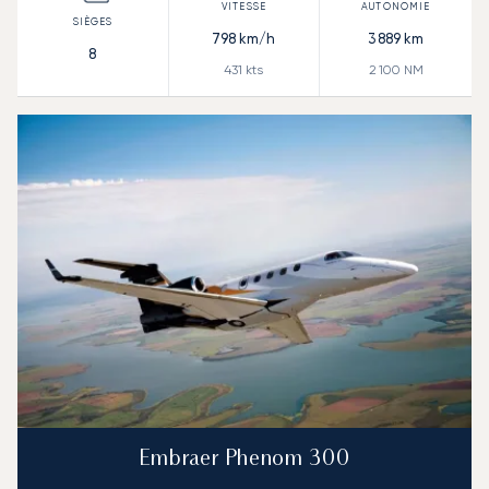
798
km/h
3 889
km
8
431
kts
2 100
NM
Embraer Phenom 300