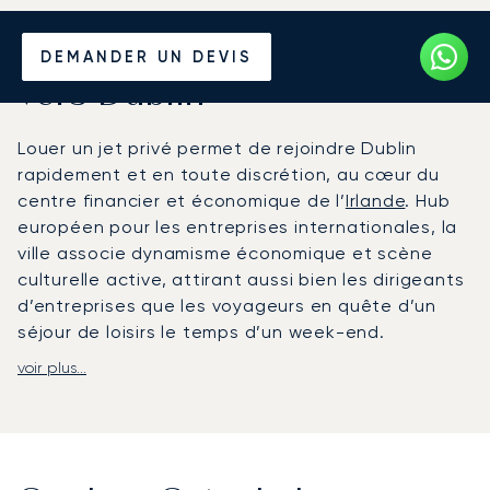
Louer un Jet Privé depuis et
DEMANDER UN DEVIS
vers Dublin
Louer un jet privé permet de rejoindre Dublin
rapidement et en toute discrétion, au cœur du
centre financier et économique de l’
Irlande
. Hub
européen pour les entreprises internationales, la
ville associe dynamisme économique et scène
culturelle active, attirant aussi bien les dirigeants
d’entreprises que les voyageurs en quête d’un
séjour de loisirs le temps d’un week-end.
voir plus...
Votre vol est organisé selon votre agenda, avec
un interlocuteur dédié et une flexibilité totale, y
compris en cas de modification de dernière
minute. À bord, la cabine offre un espace privé
propice au travail confidentiel ou à la détente,