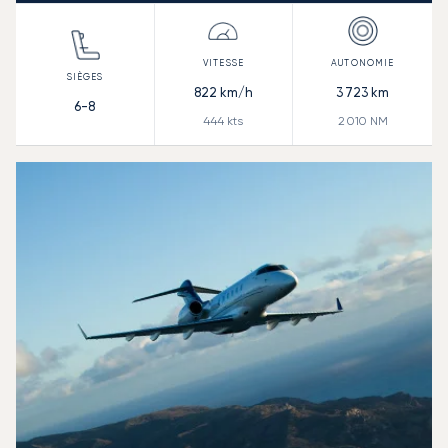
822
km/h
3 723
km
6-8
444
kts
2 010
NM