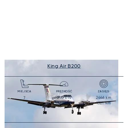
King Air B200
MIEJSCA
PRĘDKOŚĆ
ZASIĘG
290
kts
2446
km
7
537
km/h
1321
NM