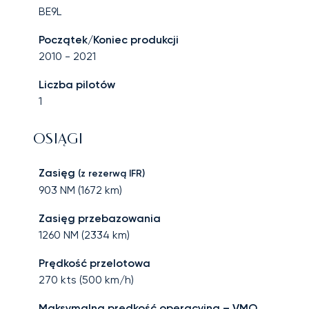
BE9L
Początek/Koniec produkcji
2010
-
2021
Liczba pilotów
1
OSIĄGI
Zasięg
(z rezerwą IFR)
903
NM (
1672
km)
Zasięg przebazowania
1260
NM (
2334
km)
Prędkość przelotowa
270
kts (
500
km/h)
Maksymalna prędkość operacyjna – VMO