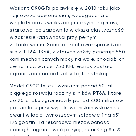
Wariant
C90GTx
pojawił się w 2010 roku jako
najnowsza odsłona serii, wzbogacona o
winglety oraz zwiększoną maksymalną masę
startową, co zapewniło większą elastyczność
w zakresie ładowności przy pełnym
zatankowaniu. Samolot zachował sprawdzone
silniki PT6A-135A, z których każdy generuje 550
koni mechanicznych mocy na wale, chociaż ich
pełna moc wynosi 750 KM, jednak została
ograniczona na potrzeby tej konstrukcji.
Model C90GTx jest wynikiem ponad 50 lat
ciągłego rozwoju rodziny silników
PT6A
, które
do 2016 roku zgromadziły ponad 400 milionów
godzin lotu przy wyjątkowo niskim wskaźniku
awarii w locie, wynoszącym zaledwie 1 na 651
126 godzin. Ta rekordowa niezawodność
pomogła ugruntować pozycję serii King Air 90