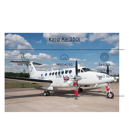
King Air 350i
MIEJSCA
PRĘDKOŚĆ
ZASIĘG
312
kts
2667
km
8
578
km/h
1440
NM