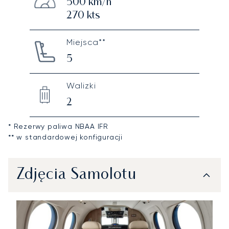
500
km/h
270
kts
Miejsca**
5
Walizki
2
* Rezerwy paliwa NBAA IFR
** w standardowej konfiguracji
Zdjęcia Samolotu