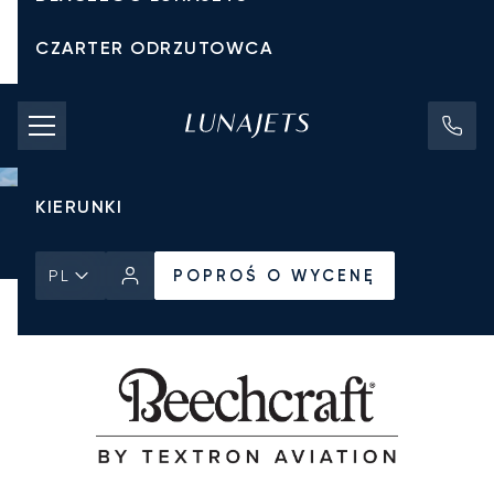
CZARTER ODRZUTOWCA
KOSZTY CZARTERU
PRYWATNE ODRZUTOWCE
KIERUNKI
Strona Główna
Wszystkie prywatne odrzutowce
Beechcraft
POPROŚ O WYCENĘ
King Air 90 GTx
POPROŚ O WYCENĘ
PL