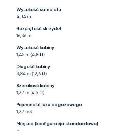
Wysokość samolotu
4,34
m
Rozpiętość skrzydeł
16,36
m
Wysokość kabiny
1,45
m (
4,8
ft)
Długość kabiny
3,84
m (
12,6
ft)
Szerokość kabiny
1,37
m (
4,5
ft)
Pojemność luku bagażowego
1,37
m3
Miejsca (konfiguracja standardowa)
5