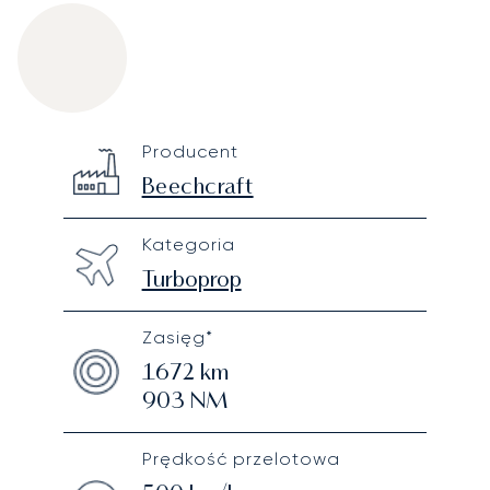
Beechcraft King Air C90GTx
Specification
Value
Producent
Technical specifications
Beechcraft
Kategoria
Turboprop
Zasięg*
1672
km
903
NM
Prędkość przelotowa