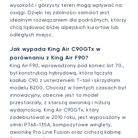
wysokość i górzysty teren mogą wpływać na
osiągi. Dzięki tej zdolności samolot jest
idealnym rozwiązaniem dla podróżnych, którzy
chcą lądować bliżej alpejskich kurortów lub
odległych miejsc.
Jak wypada King Air C90GTx w
porównaniu z King Air F90?
King Air F90, wprowadzony pod koniec lat 70.,
był konstrukcją hybrydową, która łączyła
kadłub C90 z usterzeniem T-tail i skrzydłami
modelu B200. Chociaż w tamtych czasach był
innowacyjny, obecnie jest to model
przestarzały, z starszą awioniką i niższą
wydajnością. King Air C90GTx, który
zadebiutował w 2010 roku, jest wyposażony w
silniki PT6A-135A, kompozytowe winglety,
awionikę Pro Line Fusion oraz cichszą kabinę.