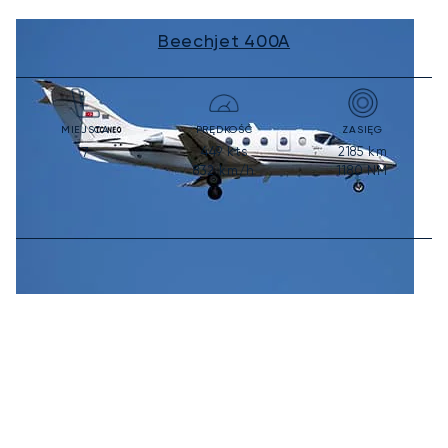
Beechjet 400A
MIEJSCA
PRĘDKOŚĆ
ZASIĘG
449
kts
2185
km
7
832
km/h
1180
NM