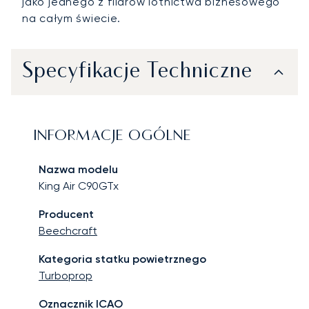
jako jednego z filarów lotnictwa biznesowego
na całym świecie.
Specyfikacje Techniczne
INFORMACJE OGÓLNE
Nazwa modelu
King Air C90GTx
Producent
Beechcraft
Kategoria statku powietrznego
Turboprop
Oznacznik ICAO