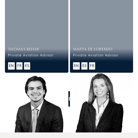
THOMAS BEHAR
MARTA DE LORENZO
Private Aviation Advisor
Private Aviation Advisor
EN
FR
ES
EN
ES
FR
LLÁMENOS