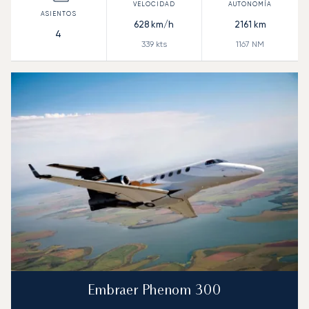
628
km/h
2161
km
4
339
kts
1167
NM
Embraer Phenom 300