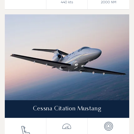
440
kts
2000
NM
Cessna Citation Mustang