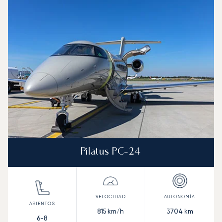
Foto de la aeronave
Modelo de aeronave
Asientos
Velocidad (km/h)
Velocidad (nudos)
Autonomía (km
Autonomía (NM)
Pilatus PC-24
815
km/h
3704
km
6-8