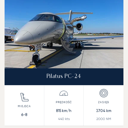
Zasięg (NM)
Pilatus PC-24
815
km/h
3704
km
6-8
440
kts
2000
NM