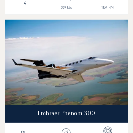
4
339
kts
1167
NM
Embraer Phenom 300