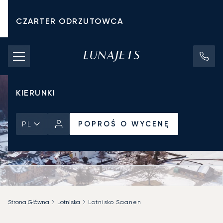
CZARTER ODRZUTOWCA
KOSZTY CZARTERU
PRYWATNE ODRZUTOWCE
KIERUNKI
POPROŚ O WYCENĘ
PL
Strona Główna
Lotniska
Lotnisko Saanen