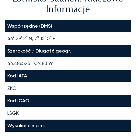
Informacje
Współrzędne (DMS)
46° 29′ 2″ N, 7° 15′ 0″ E
Szerokość / Długość geogr.
46.486525, 7.248359
Kod IATA
ZKC
Kod ICAO
LSGK
Wysokość n.p.m.