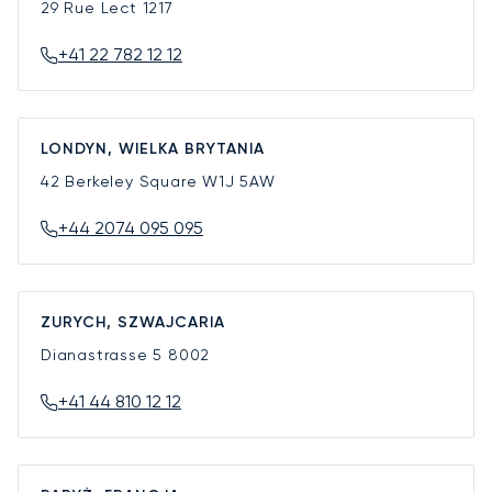
29 Rue Lect
1217
+41 22 782 12 12
LONDYN, WIELKA BRYTANIA
42 Berkeley Square
W1J 5AW
+44 2074 095 095
ZURYCH, SZWAJCARIA
Dianastrasse 5
8002
+41 44 810 12 12