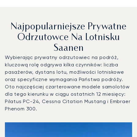
Najpopularniejsze Prywatne
Odrzutowce Na Lotnisku
Saanen
Wybierając prywatny odrzutowiec na podróż,
kluczową rolę odgrywa kilka czynników: liczba
pasażerów, dystans lotu, możliwości lotniskowe
oraz specyficzne wymagania Państwa podróży.
Oto najczęściej czarterowane modele samolotów
dla tego kierunku w ciągu ostatnich 12 miesięcy:
Pilatus PC-24, Cessna Citation Mustang i Embraer
Phenom 300.
Lotnisko Saanen : 3 najpopularniejsze modele statków pow
Zdjęcie samolotu
Model samolotu
Miejsca
Prędkość (km/h)
Prędkość (węzły)
Zasięg (km)