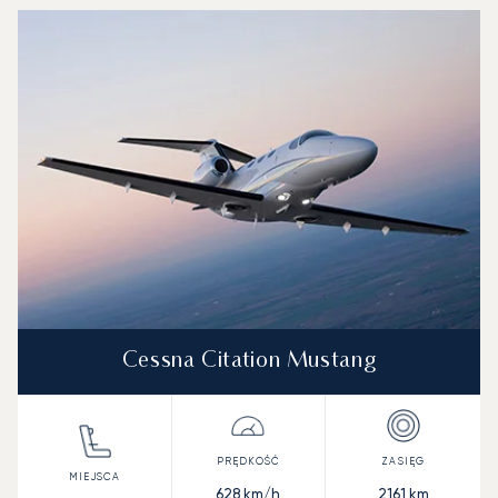
Cessna Citation Mustang
628
km/h
2161
km