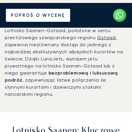
Prywatny odrzutowiec na
POPROŚ O WYCENĘ
Lotnisko Saanen (ZKC)
Lotnisko Saanen-Gstaad, położone w sercu
prestiżowego szwajcarskiego regionu
Gstaad
,
zapewnia niezrównany dostęp do jednego z
najbardziej ekskluzywnych alpejskich kurortów na
świecie. Dzięki LunaJets, wynajem jetu
prywatnego na lotnisko Saanen-Gstaad lub z
niego gwarantuje
bezproblemową i luksusową
podróż
, zapewniając łatwe połączenia ze
słynnymi kurortami i dziewiczymi stokami
narciarskimi regionu.
Lotnisko Saanen: Kluczowe