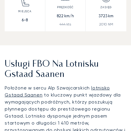
822
km/h
3723
km
6-8
444
kts
2010
NM
Usługi FBO Na Lotnisku
Gstaad Saanen
Położone w sercu Alp Szwajcarskich
lotnisko
Gstaad Saanen
to kluczowy punkt wjazdowy dla
wymagających podróżnych, którzy poszukują
płynnego dostępu do prestiżowego regionu
Gstaad. Lotnisko dysponuje jednym pasem
startowym o długości 1 410 metrów,
przystosowanym do obsługi lekkich odrzutowców i