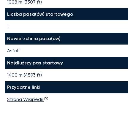
1008 m (3307 ft)
Liczba pasa(ów) startowego
1
Nawierzchnia pasa(ów)
Asfalt
Najdłuższy pas startowy
1400
m (
4593
ft)
Przydatne linki
Strona Wikipedii