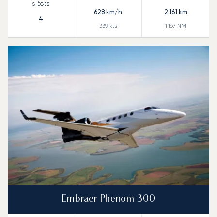
628
km/h
2 161
km
4
339
kts
1 167
NM
Embraer Phenom 300