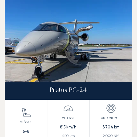
Vitesse (km/h)
Vitesse (nœuds)
Autonomie (km)
Autonomie (NM)
Pilatus PC-24
815
km/h
3 704
km
6-8
440
kts
2 000
NM