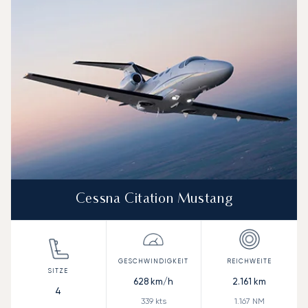
Cessna Citation Mustang
628
km/h
2.161
km
4
339
kts
1.167
NM