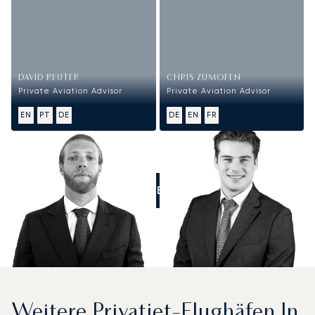
DAVID REUTER
CHRIS ZUMOFEN
Private Aviation Advisor
Private Aviation Advisor
EN
PT
DE
DE
EN
FR
RUFEN SIE UNS AN
Weitere Privatjet-Flughäfen In