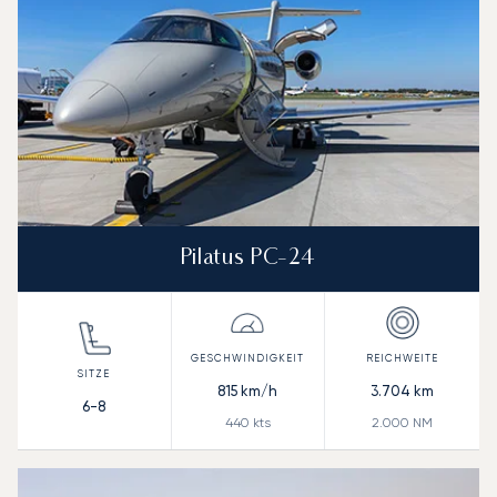
Pilatus PC-24
815
km/h
3.704
km
6-8
440
kts
2.000
NM