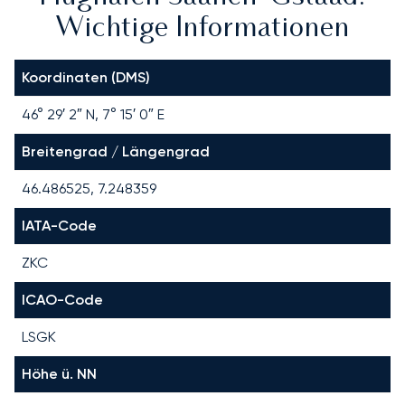
Wichtige Informationen
Koordinaten (DMS)
46° 29′ 2″ N, 7° 15′ 0″ E
Breitengrad / Längengrad
46.486525, 7.248359
IATA-Code
ZKC
ICAO-Code
LSGK
Höhe ü. NN