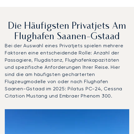
Die Häufigsten Privatjets Am
Flughafen Saanen-Gstaad
Bei der Auswahl eines Privatjets spielen mehrere
Faktoren eine entscheidende Rolle: Anzahl der
Passagiere, Flugdistanz, Flughafenkapazitäten
und spezifische Anforderungen Ihrer Reise. Hier
sind die am häufigsten gecharterten
Flugzeugmodelle von oder nach Flughafen
Saanen-Gstaad im 2025: Pilatus PC-24, Cessna
Citation Mustang und Embraer Phenom 300.
Flughafen Saanen-Gstaad : Die 3 meistgeflogenen Flugz
Foto des Flugzeugs
Flugzeugmodell
S
Geschwindigkeit (km/h)
Geschwindigkeit (Knoten)
Reichw
Reichweite (NM)