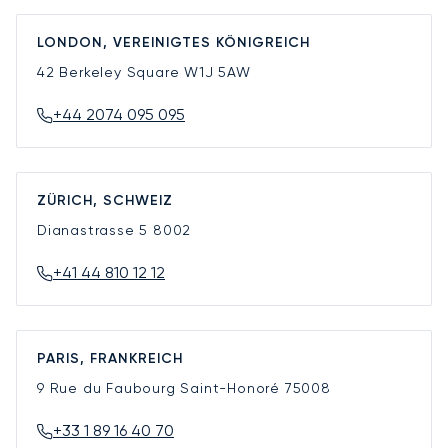
LONDON, VEREINIGTES KÖNIGREICH
42 Berkeley Square
W1J 5AW
+44 2074 095 095
ZÜRICH, SCHWEIZ
Dianastrasse 5
8002
+41 44 810 12 12
PARIS, FRANKREICH
9 Rue du Faubourg Saint-Honoré
75008
+33 1 89 16 40 70