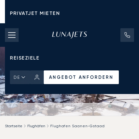
PRIVATJET MIETEN
CHARTERPREISE
PRIVATJETS
REISEZIELE
ANGEBOT ANFORDERN
DE
Startseite
Flughäfen
Flughafen Saanen-Gstaad