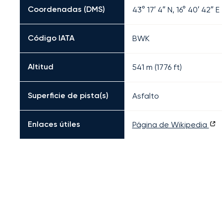
Coordenadas (DMS)
43° 17′ 4″ N, 16° 40′ 42″ E
Código IATA
BWK
Altitud
541 m (1776 ft)
Superficie de pista(s)
Asfalto
Enlaces útiles
Página de Wikipedia