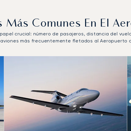
os Más Comunes En El Ae
n papel crucial: número de pasajeros, distancia del vue
e aviones más frecuentemente fletados al Aeropuerto 
 operados por número de movimientos de vuelo en 2025
s
(km)