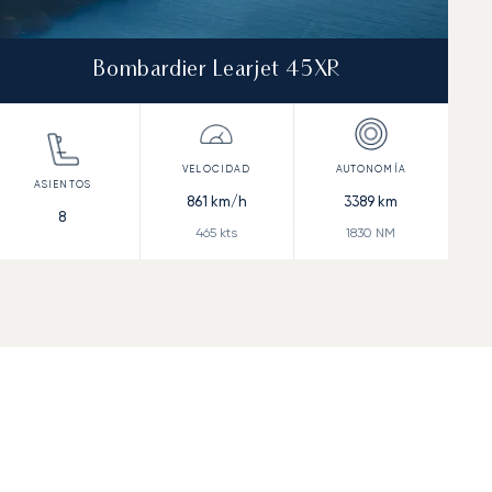
Bombardier Learjet 45XR
861
km/h
3389
km
8
465
kts
1830
NM