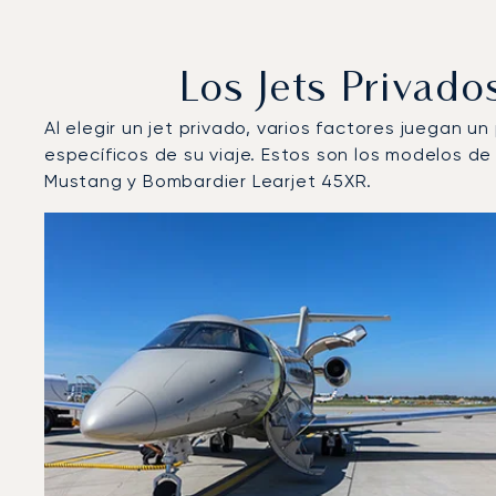
Los Jets Privad
Al elegir un jet privado, varios factores juegan u
específicos de su viaje. Estos son los modelos d
Mustang y Bombardier Learjet 45XR.
Aeropuerto de Brač : Los 3 modelos de aeronave más
Foto de la aeronave
Modelo de aeronave
Asiento
Velocidad (km/h)
Velocidad (nudos)
Autonomía 
Autonomía (NM)