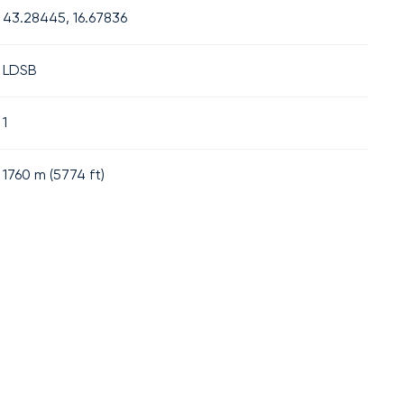
43.28445, 16.67836
LDSB
1
1760
m (
5774
ft)