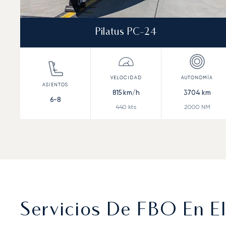
Pilatus PC-24
815
km/h
3704
km
6-8
440
kts
2000
NM
Servicios De FBO En E