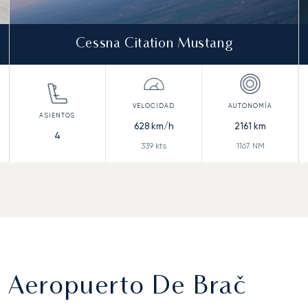
Cessna Citation Mustang
628
km/h
2161
km
4
339
kts
1167
NM
l Aeropuerto De Brač