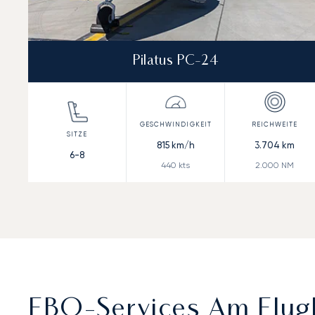
Pilatus PC-24
815
km/h
3.704
km
6-8
440
kts
2.000
NM
FBO-Services Am Flug