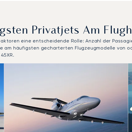
gsten Privatjets Am Flug
 Faktoren eine entscheidende Rolle: Anzahl der Passagi
 die am häufigsten gecharterten Flugzeugmodelle von o
 45XR.
lle nach Anzahl der Flugbewegungen im Jahr 2025
Sitze
chweite (km)