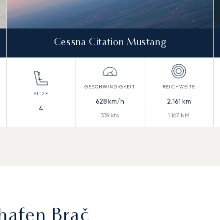
Cessna Citation Mustang
628
km/h
2.161
km
4
339
kts
1.167
NM
hafen Brač