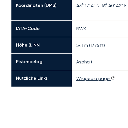
Koordinaten (DMS)
43° 17′ 4″ N, 16° 40′ 42″ E
IATA-Code
BWK
Höhe ü. NN
541 m (1776 ft)
Pistenbelag
Asphalt
Nützliche Links
Wikipedia page