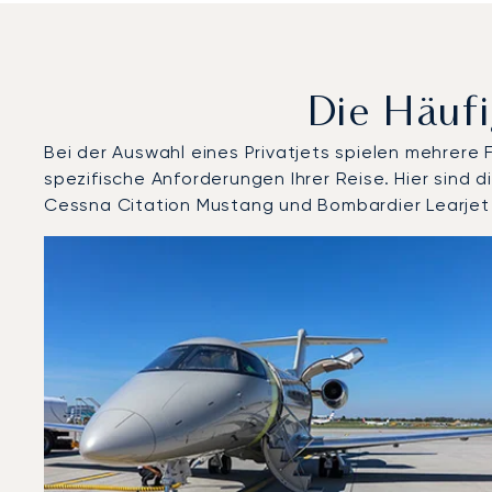
Die Häufi
Bei der Auswahl eines Privatjets spielen mehrere
spezifische Anforderungen Ihrer Reise. Hier sind
Cessna Citation Mustang und Bombardier Learjet
Flughafen Brač : Die 3 meistgeflogenen Flugzeugmode
Foto des Flugzeugs
Flugzeugmodell
Geschwindigkeit (km/h)
Geschwindigkeit (Knoten)
Rei
Reichweite (NM)