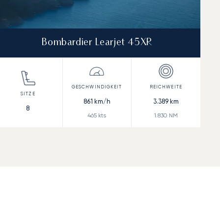
Bombardier Learjet 45XR
861
km/h
3.389
km
8
465
kts
1.830
NM