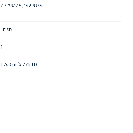
43.28445, 16.67836
LDSB
1
1.760
m (
5.774
ft)