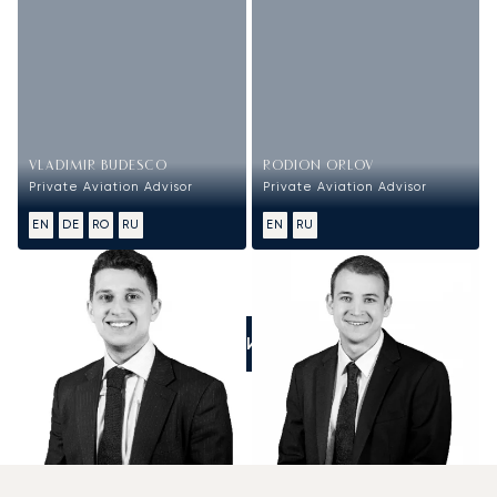
VLADIMIR BUDESCO
RODION ORLOV
Private Aviation Advisor
Private Aviation Advisor
EN
DE
RO
RU
EN
RU
ПОЗВОНИТЕ НАМ