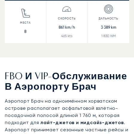
861
km/h
3 389
km
8
465
kts
1 830
NM
FBO И VIP-Обслуживание
В Аэропорту Брач
Аэропорт Брач на одноимённом хорватском
острове располагает асфальтовой взлётно-
посадочной полосой длиной 1 760 м, которая
подходит для
лайт-джетов и мидсайз-джетов
.
Аэропорт принимает сезонные частные рейсы и