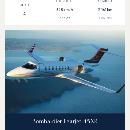
628
km/h
2 161
km
4
339
kts
1 167
NM
Bombardier Learjet 45XR