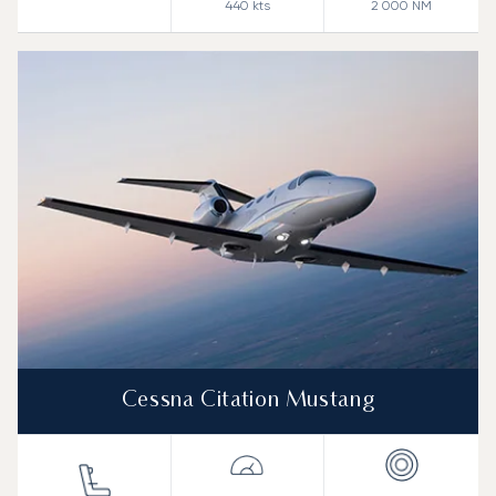
440
kts
2 000
NM
Cessna Citation Mustang