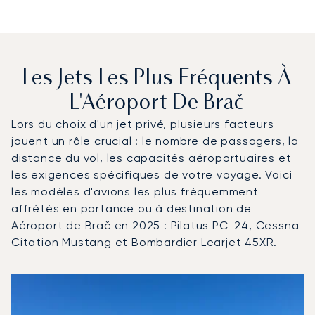
Les Jets Les Plus Fréquents À
L'Aéroport De Brač
Lors du choix d'un jet privé, plusieurs facteurs
jouent un rôle crucial : le nombre de passagers, la
distance du vol, les capacités aéroportuaires et
les exigences spécifiques de votre voyage. Voici
les modèles d'avions les plus fréquemment
affrétés en partance ou à destination de
Aéroport de Brač en 2025 : Pilatus PC-24, Cessna
Citation Mustang et Bombardier Learjet 45XR.
Aéroport de Brač : Les 3 modèles d'aéronefs les plus f
Photo de l'aéronef
Modèle d'aéronef
Sièges
Vitesse (km/h)
Vitesse (nœuds)
Autonomie (km)
Autonomie (NM)