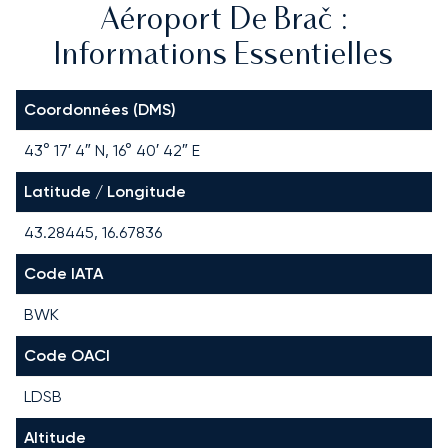
Aéroport De Brač :
Informations Essentielles
Coordonnées (DMS)
43° 17′ 4″ N, 16° 40′ 42″ E
Latitude / Longitude
43.28445, 16.67836
Code IATA
BWK
Code OACI
LDSB
Altitude