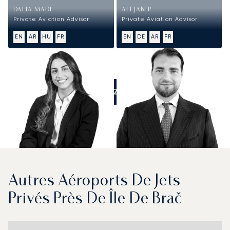
DALIA MADI
ALI JABER
Private Aviation Advisor
Private Aviation Advisor
EN
AR
HU
FR
EN
DE
AR
FR
APPELEZ-NOUS
Autres Aéroports De Jets
Privés Près De Île De Brač