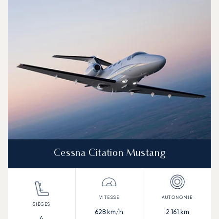
Cessna Citation Mustang
628
km/h
2 161
km
4