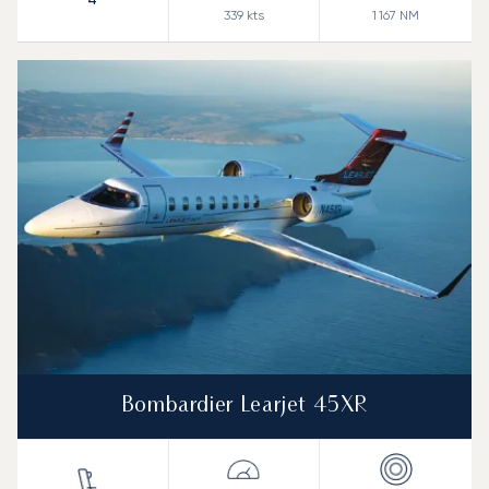
339
kts
1 167
NM
Bombardier Learjet 45XR