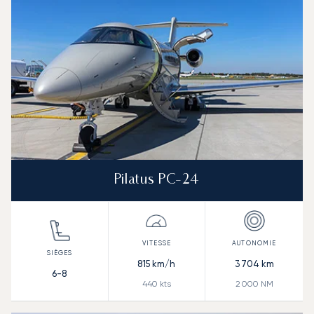
Pilatus PC-24
815
km/h
3 704
km
6-8
440
kts
2 000
NM